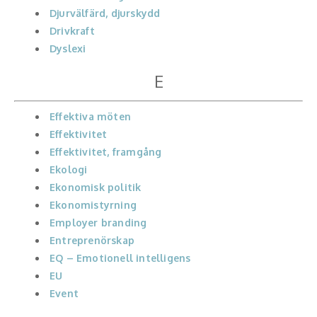
Skådespelare
Djurvälfärd, djurskydd
Drivkraft
Alla talare
Dyslexi
E
Alla ämnen
Effektiva möten
Effektivitet
Effektivitet, framgång
Ekologi
Ekonomisk politik
Ekonomistyrning
Employer branding
Entreprenörskap
EQ – Emotionell intelligens
EU
Event