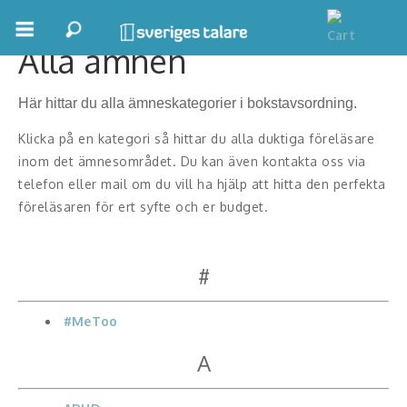
Alla ämnen
Boka ett möte
Här hittar du alla ämneskategorier i bokstavsordning.
Samhällsnytta
Klicka på en kategori så hittar du alla duktiga föreläsare
Inspiration
inom det ämnesområdet. Du kan även kontakta oss via
telefon eller mail om du vill ha hjälp att hitta den perfekta
Inspirerande Föreläsare
föreläsaren för ert syfte och er budget.
Personlig utveckling, målsättning
#
Life Stories & Trivsel
Keynote
#MeToo
A
Moderator, konferencier
Moderator