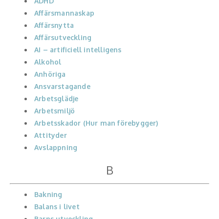
ADHD
Affärsmannaskap
Konferencier
Affärsnytta
Affärsutveckling
Workshopledare, facilitator
AI – artificiell intelligens
Alkohol
Radio och TV-profiler
Anhöriga
Ansvarstagande
Underhållning och event
Arbetsglädje
Event
Arbetsmiljö
Arbetsskador (Hur man förebygger)
Humoristiska föredrag
Attityder
Avslappning
Ljus och belysning
B
Komiker
Bakning
Konst
Balans i livet
Barns utveckling