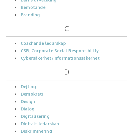
Middagsunderhållning
Bemötande
Branding
Musiker
C
Something a Little Different
Underhållning
Coachande ledarskap
CSR, Corporate Social Responsibility
Affärsnytta
Cybersäkerhet/informationssäkerhet
D
Kända personer
Företagsledare
Dejting
Demokrati
Författare
Design
Dialog
Idrottare och äventyrare
Digitalisering
Digitalt ledarskap
Kända musiker
Diskriminering