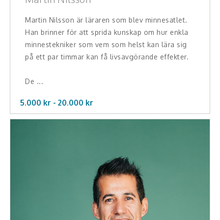
Teamwork, teambuilding, relationer
Martin Nilsson är läraren som blev minnesatlet.
Vård, omsorg, beroende
Han brinner för att sprida kunskap om hur enkla
minnestekniker som vem som helst kan lära sig
Kända personer
på ett par timmar kan få livsavgörande effekter.
Företagsledare
De ...
Författare
5.000 kr -
20.000
kr
Idrottare och äventyrare
Kända musiker
Skådespelare
Alla talare
Alla ämnen