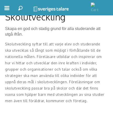
Skolutveckling
Boka ett möte
Skapa en god och stadig grund för alla studerande att
Samhällsnytta
utgå ifrån.
Inspiration
Skolutveckling syftar till att varje elev och studerande
ska utvecklas så långt som möjligt i förhållande till de
Inspirerande Föreläsare
nationella målen. Föreläsare utbildar och inspirerar om
hur vi hittar och utvecklar den inre kraften i individer,
Personlig utveckling, målsättning
grupper och organisationer och talar också om vilka
strategier ska man använda till olika individer för att
Life Stories & Trivsel
uppnå deras mål i skolutvecklingen. Föreläsningar om
Keynote
skolutveckling passar bra på skolor och där det finns
vuxna som hjälper barn med utvecklingen av sina studier
Moderator, konferencier
men även till föräldrar, kommuner och företag.
Moderator