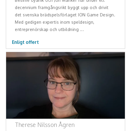
Besime Uyanik och Jon Manker har under ett
Middagsunderhållning
decennium framgångsrikt byggt upp och drivit
det svenska brädspelsförlaget ION Game Design.
Musiker
Med gedigen expertis inom speldesign,
Something a Little Different
entreprenörskap och utbildning ...
Enligt offert
Underhållning
Affärsnytta
Effektivitet, framgång
Framtid, trender
Försäljning, marknadsföring, service,
kundfokus
Förändring, organisation,
Therese Nilsson Ågren
organisationsutveckling