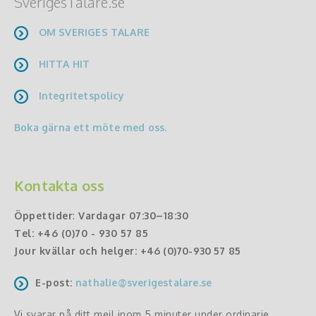
SverigesTalare.se
OM SVERIGES TALARE
HITTA HIT
Integritetspolicy
Boka gärna ett möte med oss.
Kontakta oss
Öppettider
:
Vardagar 07:30–18:30
Tel:
+46 (0)70 - 930 57 85
Jour kvällar och helger:
+46 (0)70-930 57 85
E-post:
nathalie@sverigestalare.se
Vi svarar på ditt mejl inom 5 minuter under ordinarie