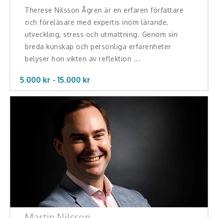
Therese Nilsson Ågren är en erfaren författare
Hälsa, friskvård
och föreläsare med expertis inom lärande,
Innovation, kreativitet, entreprenörskap,
utveckling, stress och utmattning. Genom sin
intraprenörskap
breda kunskap och personliga erfarenheter
belyser hon vikten av reflektion ...
Kommunikation och media
5.000 kr -
15.000
kr
Ledarskap, medarbetarskap, HR
Miljö, hållbar utveckling
Målsättning, motivation, attityd
Mångfald och integration
Omvärld, politik, juridik
Pedagogik, skola, föräldraskap
Martin Nilsson