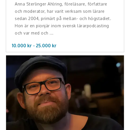
Anna Sterlinger Ahlring, föreläsare, författare
och moderator, har varit verksam som lärare
sedan 2004, primärt på mellan- och högstadiet.
Hon är en pionjär inom svensk lärarpodcasting
och var med och ...
10.000 kr -
25.000
kr