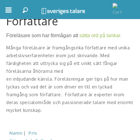
Författare
Boka ett möte
Föreläsare som har förmågan att
sätta ord på tankar.
Samhällsnytta
Många föreläsare är framgångsrika författare med unika
Inspiration
arbetslivserfarenheter inom just skrivande. Med
färdigheten att uttrycka sig på ett unikt sätt fångar
Inspirerande Föreläsare
föreläsarna åhörarna med
en inbjudande känsla. Föreläsningar ger tips på hur man
Personlig utveckling, målsättning
lyckas och vad det är som driver en till en lyckad
framgång som författare. Författare är experter inom
Life Stories & Trivsel
deras specialområde och passionerade talare med enormt
Keynote
mycket kunskap.
Moderator, konferencier
Namn
Pris
Moderator