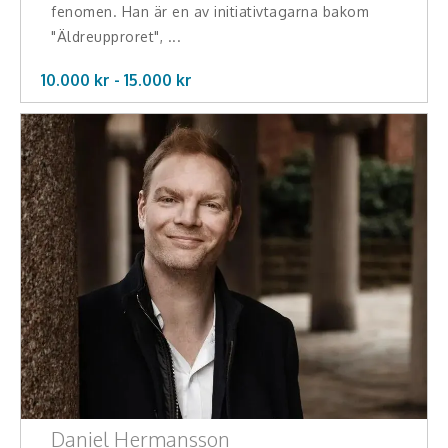
fenomen. Han är en av initiativtagarna bakom
"Äldreupproret", ...
10.000 kr -
15.000
kr
Daniel Hermansson