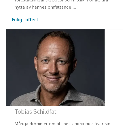
Middagsunderhållning
nytta av hennes omfattande ...
Musiker
Enligt offert
Something a Little Different
Underhållning
Affärsnytta
Kända personer
Företagsledare
Författare
Idrottare och äventyrare
Tobias Schildfat
Kända musiker
Många drömmer om att bestämma mer över sin