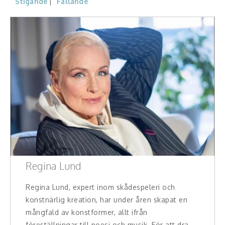
Stigande
Fallande
Konferencier
Workshopledare, facilitator
Radio och TV-profiler
Underhållning och event
Event
Humoristiska föredrag
Ljus och belysning
Regina Lund
Komiker
Regina Lund, expert inom skådespeleri och
konstnärlig kreation, har under åren skapat en
Konst
mångfald av konstformer, allt ifrån
föreställningar till poesi och musik. För att dra