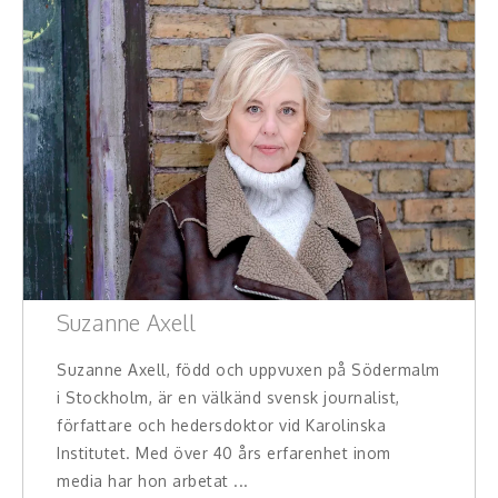
Suzanne Axell
Suzanne Axell, född och uppvuxen på Södermalm
i Stockholm, är en välkänd svensk journalist,
författare och hedersdoktor vid Karolinska
Institutet. Med över 40 års erfarenhet inom
media har hon arbetat ...