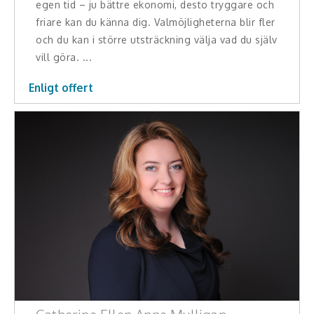
egen tid – ju bättre ekonomi, desto tryggare och
Skådespelare
friare kan du känna dig. Valmöjligheterna blir fler
och du kan i större utsträckning välja vad du själv
Alla talare
vill göra. ...
Alla ämnen
Enligt offert