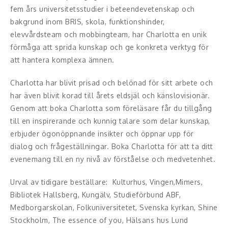
Middagsunderhållning
fem års universitetsstudier i beteendevetenskap och
bakgrund inom BRIS, skola, funktionshinder,
Musiker
elevvårdsteam och mobbingteam, har Charlotta en unik
förmåga att sprida kunskap och ge konkreta verktyg för
Something a Little Different
att hantera komplexa ämnen.
Underhållning
Charlotta har blivit prisad och belönad för sitt arbete och
har även blivit korad till årets eldsjäl och känslovisionär.
Affärsnytta
Genom att boka Charlotta som föreläsare får du tillgång
Effektivitet, framgång
till en inspirerande och kunnig talare som delar kunskap,
erbjuder ögonöppnande insikter och öppnar upp för
Framtid, trender
dialog och frågeställningar. Boka Charlotta för att ta ditt
evenemang till en ny nivå av förståelse och medvetenhet.
Försäljning, marknadsföring, service,
kundfokus
Urval av tidigare beställare: Kulturhus, Vingen,Mimers,
Bibliotek Hallsberg, Kungälv, Studieförbund ABF,
Förändring, organisation,
Medborgarskolan, Folkuniversitetet, Svenska kyrkan, Shine
organisationsutveckling
Stockholm, The essence of you, Hälsans hus Lund