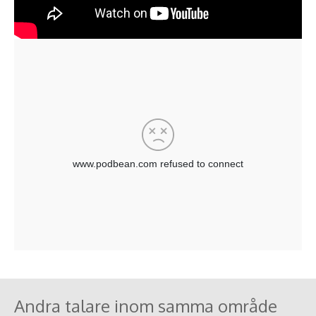
Thunes.
Omfattande förmedling av viktig kunskap, klart och tydligt,
mjukt och behagligt
Helt enkelt strålande!
Rekommenderas verkligen om ni får möjlighet vid annat
tillfälle! 5/5 fjärilar
/Helena Linnerborg, Grundare av nätverket Högkänsliga
företagare i Skåne
Malmö
”Tack för en inspirerande och tänkvärd föreläsning vars
tema känns väldigt aktuellt! Ditt sätt att leverera
budskapet entusiasmerar och sprider kunskap. Jag vill
varmt rekommendera Charlotta Lagerberg Thunes!”
/Maria Viir, Verksamhetsansvarig
Dans & Teater, Kropp & Själ
Medborgarskolan Göteborg
Andra talare inom samma område