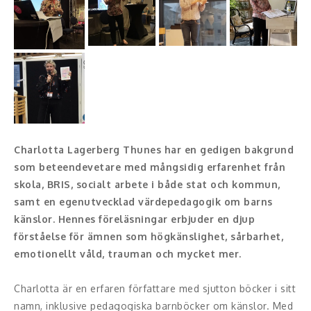
Konferencier
Workshopledare, facilitator
Radio och TV-profiler
Underhållning och event
Charlotta Lagerberg Thunes har en gedigen bakgrund
Event
som beteendevetare med mångsidig erfarenhet från
skola, BRIS, socialt arbete i både stat och kommun,
Humoristiska föredrag
samt en egenutvecklad värdepedagogik om barns
känslor. Hennes föreläsningar erbjuder en djup
Ljus och belysning
förståelse för ämnen som högkänslighet, sårbarhet,
Komiker
emotionellt våld, trauman och mycket mer.
Konst
Charlotta är en erfaren författare med sjutton böcker i sitt
namn, inklusive pedagogiska barnböcker om känslor. Med