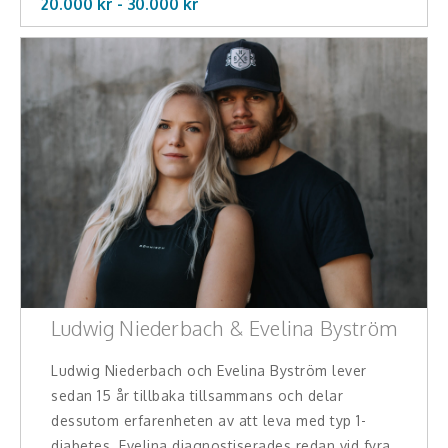
20.000 kr -
30.000
kr
Ludwig Niederbach & Evelina Byström
Ludwig Niederbach och Evelina Byström lever
sedan 15 år tillbaka tillsammans och delar
dessutom erfarenheten av att leva med typ 1-
diabetes. Evelina diagnostiserades redan vid fyra