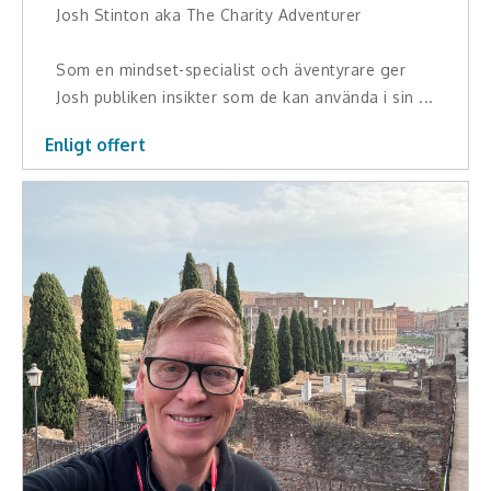
Josh Stinton aka The Charity Adventurer
Skådespelare
Alla talare
Som en mindset-specialist och äventyrare ger
Josh publiken insikter som de kan använda i sin ...
Alla ämnen
Enligt offert