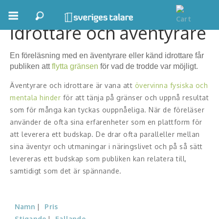
Idrottare och äventyrare
Boka ett möte
En föreläsning med en äventyrare eller känd idrottare får
Samhällsnytta
publiken att
flytta gränsen
för vad de trodde var möjligt.
Inspiration
Äventyrare och idrottare är vana att
övervinna fysiska och
mentala hinder
för att tänja på gränser och uppnå resultat
Inspirerande Föreläsare
som för många kan tyckas ouppnåeliga. När de föreläser
använder de ofta sina erfarenheter som en plattform för
Personlig utveckling, målsättning
att leverera ett budskap. De drar ofta paralleller mellan
sina äventyr och utmaningar i näringslivet och på så sätt
Life Stories & Trivsel
levereras ett budskap som publiken kan relatera till,
Keynote
samtidigt som det är spännande.
Moderator, konferencier
Namn
Pris
Moderator
Stigande
Fallande