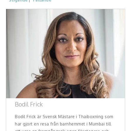
Konferencier
Workshopledare, facilitator
Radio och TV-profiler
Underhållning och event
Event
Humoristiska föredrag
Ljus och belysning
Bodil Frick
Komiker
Bodil Frick är Svensk Mästare i Thaiboxning som
Konst
har gjort en resa från barnhemmet i Mumbai till