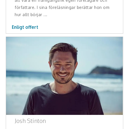
att vara en framgångsrik egen företagare och
Middagsunderhållning
författare. I sina föreläsningar berättar hon om
hur allt börjar ...
Musiker
Enligt offert
Something a Little Different
Underhållning
Affärsnytta
Kända personer
Företagsledare
Författare
Idrottare och äventyrare
Josh Stinton
Kända musiker