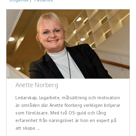
Konferencier
Workshopledare, facilitator
Radio och TV-profiler
Underhållning och event
Event
Humoristiska föredrag
Anette Norberg
Ljus och belysning
Ledarskap, lagarbete, målsättning och motivation
är områden där Anette Norberg verkligen briljerar
Komiker
som föreläsare. Med två OS-guld och lång
erfarenhet från näringslivet är hon en expert på
Konst
att skapa ...