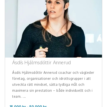
Ásdís Hjálmsdóttir Annerud
Ásdís Hjálmsdóttir Annerud coachar och vägleder
företag, organisationer och idrottsgrupper i att
utveckla rätt mindset, sätta tydliga mål och
maximera sin prestation – både individuellt och i
team. ...
15.000 kr -
50.000
kr