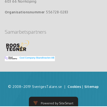
603 66 Norrköping
Organisationsnummer
556728-0283
Samarbetspartners
© 2008–2019 SverigesTalare.se
|
Cookies
|
Sitemap
Powered by SiteSmart