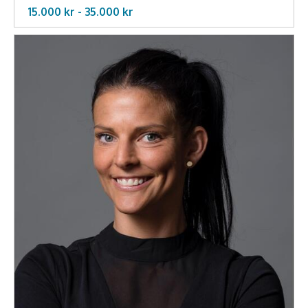
Middagsunderhållning
15.000 kr -
35.000
kr
Musiker
Something a Little Different
Underhållning
Affärsnytta
Kända personer
Företagsledare
Författare
Idrottare och äventyrare
Kända musiker