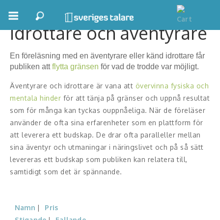
Idrottare och äventyrare
Boka ett möte
En föreläsning med en äventyrare eller känd idrottare får
Samhällsnytta
publiken att
flytta gränsen
för vad de trodde var möjligt.
Inspiration
Äventyrare och idrottare är vana att
övervinna fysiska och
mentala hinder
för att tänja på gränser och uppnå resultat
Inspirerande Föreläsare
som för många kan tyckas ouppnåeliga. När de föreläser
använder de ofta sina erfarenheter som en plattform för
Personlig utveckling, målsättning
att leverera ett budskap. De drar ofta paralleller mellan
sina äventyr och utmaningar i näringslivet och på så sätt
Life Stories & Trivsel
levereras ett budskap som publiken kan relatera till,
Keynote
samtidigt som det är spännande.
Moderator, konferencier
Namn
Pris
Moderator
Stigande
Fallande