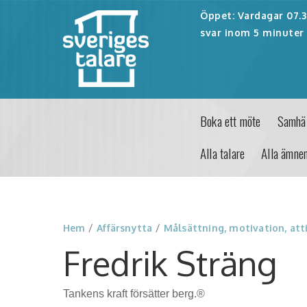
Öppet: Vardagar 07.30
svar inom 5 minuter 
Boka ett möte
Samhäl
Alla talare
Alla ämne
Hem
/
Affärsnytta
/
Målsättning, motivation, att
Fredrik Sträng
Tankens kraft försätter berg.®