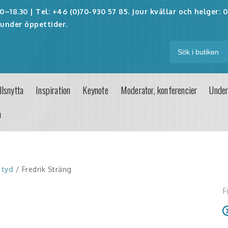
–18.30 | Tel: +46 (0)70-930 57 85. Jour kvällar och helger:
0
under öppettider.
lsnytta
Inspiration
Keynote
Moderator, konferencier
Under
n
ityd
/ Fredrik Sträng
F