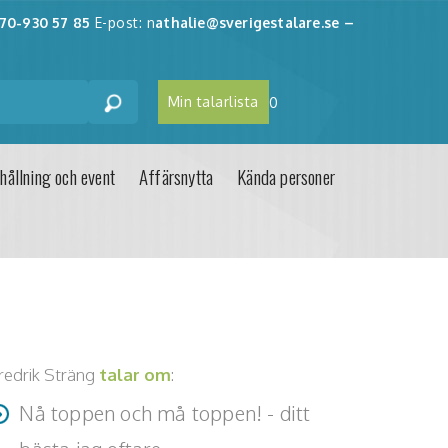
70-930 57 85
E-post: n
athalie@sverigestalare.se
–
Min talarlista
0
hållning och event
Affärsnytta
Kända personer
redrik Sträng
talar om
:
Nå toppen och må toppen! - ditt