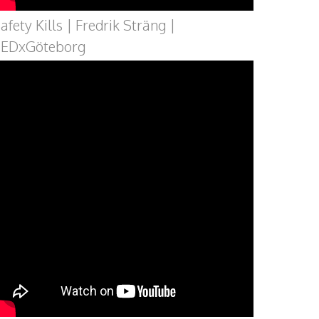
afety Kills | Fredrik Sträng |
TEDxGöteborg