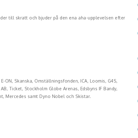
der till skratt och bjuder på den ena aha-upplevelsen efter
l, E-ON, Skanska, Omställningsfonden, ICA, Loomis, G4S,
AB, Ticket, Stockholm Globe Arenas, Edsbyns IF Bandy,
nt, Mercedes samt Dyno Nobel och Skistar.
ll att gå från idé till verklighet.