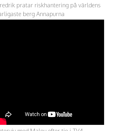
redrik pratar riskhantering på världens
arligaste berg Annapurna
ntervju med Malou efter tio i TV4