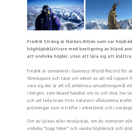
Fredrik Sträng är Närkes-Killen som var höjdr
höghöjdsklättrare med bestigning av bland anna
att undvika höjder, utan att lära sig att klättra
Fredrik är omnämnd i Guinness World Record för att
filmskapare och talar om vikten av att må toppen fö
vare sig det är att nå ambitiösa omsättningsmål ell
i bergen, som ibland handlat om liv och död, har lär
och att leda team trots naturens våldsamma kraft
prövningar som vi träffar i arbetslivet och i vardag
Om du lyckas eller misslyckas, om du överlever elle
undvika "topp feber" och vända höjdskräck och död