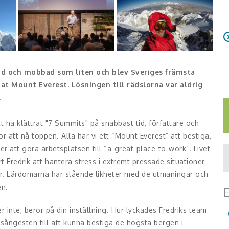
ädd och mobbad som liten och blev Sveriges främsta
t Mount Everest. Lösningen till rädslorna var aldrig
.
 ha klättrat "7 Summits" på snabbast tid, författare och
r att nå toppen. Alla har vi ett “Mount Everest” att bestiga,
er att göra arbetsplatsen till “a-great-place-to-work”. Livet
t Fredrik att hantera stress i extremt pressade situationer
er. Lärdomarna har slående likheter med de utmaningar och
en.
E
r inte, beror på din inställning. Hur lyckades Fredriks team
sångesten till att kunna bestiga de högsta bergen i