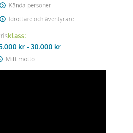
Kända personer
Idrottare och äventyrare
ris
klass:
5.000 kr -
30.000
kr
Mitt motto
Lever du eller överlever du livet?”
Nå toppen och må toppen!”
Jag har varit rädd för höjder hela mitt liv. Lösningen
r inte att undvika höjder, utan att möta dem.”