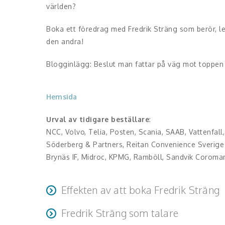
världen?
Boka ett föredrag med Fredrik Sträng som berör, le
den andra!
Blogginlägg: Beslut man fattar på väg mot toppen
Hemsida
Urval av tidigare beställare
:
NCC, Volvo, Telia, Posten, Scania, SAAB, Vattenfal
Söderberg & Partners, Reitan Convenience Sverige 
Brynäs IF, Midroc, KPMG, Ramböll, Sandvik Coroma
Effekten av att boka Fredrik Sträng
Fredrik Sträng som talare
Du får energi, handlingskraft och effektiva verktyg ti