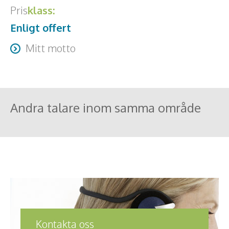
Pris
klass:
Enligt offert
Mitt motto
It always seems impossible - until it´s done
Andra talare inom samma område
Kontakta oss