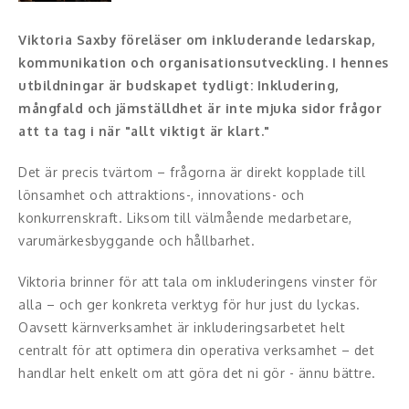
Konferencier
Viktoria Saxby föreläser om inkluderande ledarskap,
kommunikation och organisationsutveckling. I hennes
Workshopledare, facilitator
utbildningar är budskapet tydligt: Inkludering,
mångfald och jämställdhet är inte mjuka sidor frågor
Radio och TV-profiler
att ta tag i när "allt viktigt är klart."
Underhållning och event
Det är precis tvärtom – frågorna är direkt kopplade till
lönsamhet och attraktions-, innovations- och
Event
konkurrenskraft. Liksom till välmående medarbetare,
varumärkesbyggande och hållbarhet.
Humoristiska föredrag
Viktoria brinner för att tala om inkluderingens vinster för
Ljus och belysning
alla – och ger konkreta verktyg för hur just du lyckas.
Oavsett kärnverksamhet är inkluderingsarbetet helt
Komiker
centralt för att optimera din operativa verksamhet – det
Konst
handlar helt enkelt om att göra det ni gör - ännu bättre.