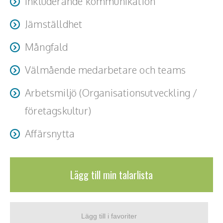
Inkluderande kommunikation
Teamwork, teambuilding, relationer
Jämställdhet
Vård, omsorg, beroende
Mångfald
Kända personer
Välmående medarbetare och teams
Företagsledare
Arbetsmiljö (Organisationsutveckling /
Författare
företagskultur)
Idrottare och äventyrare
Affärsnytta
Kända musiker
Skådespelare
Lägg till min talarlista
Alla talare
Alla ämnen