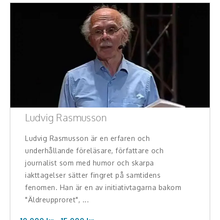
Middagsunderhållning
Musiker
Something a Little Different
Underhållning
Affärsnytta
Ludvig Rasmusson
Kända personer
Ludvig Rasmusson är en erfaren och
Företagsledare
underhållande föreläsare, författare och
Författare
journalist som med humor och skarpa
iakttagelser sätter fingret på samtidens
Idrottare och äventyrare
fenomen. Han är en av initiativtagarna bakom
"Äldreupproret", ...
Kända musiker