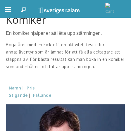
Komiker
Boka ett möte
En komiker hjälper er att lätta upp stämningen.
Samhällsnytta
Börja året med en kick-off, en aktivitet, fest eller
Inspiration
annat äventyr som är ämnat för att få alla deltagare att
slappna av. För bästa resultat kan man boka in en komiker
Inspirerande Föreläsare
som underhåller och lättar upp stämningen.
Personlig utveckling, målsättning
Namn
Pris
Life Stories & Trivsel
Stigande
Fallande
Keynote
Moderator, konferencier
Moderator