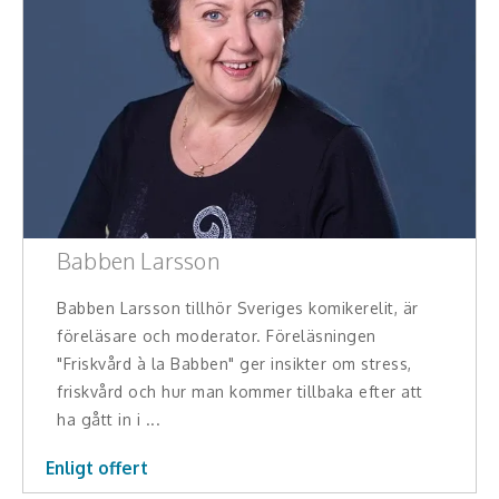
Konferencier
Workshopledare, facilitator
Radio och TV-profiler
Underhållning och event
Event
Babben Larsson
Humoristiska föredrag
Babben Larsson tillhör Sveriges komikerelit, är
föreläsare och moderator. Föreläsningen
Ljus och belysning
"Friskvård à la Babben" ger insikter om stress,
friskvård och hur man kommer tillbaka efter att
Komiker
ha gått in i ...
Konst
Enligt offert