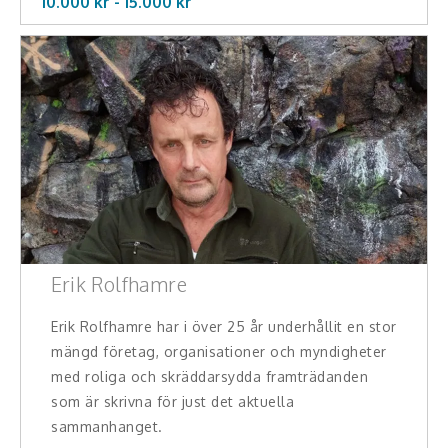
10.000 kr -
15.000
kr
Skådespelare
Alla talare
Alla ämnen
Erik Rolfhamre
Erik Rolfhamre har i över 25 år underhållit en stor
mängd företag, organisationer och myndigheter
med roliga och skräddarsydda framträdanden
som är skrivna för just det aktuella
sammanhanget.