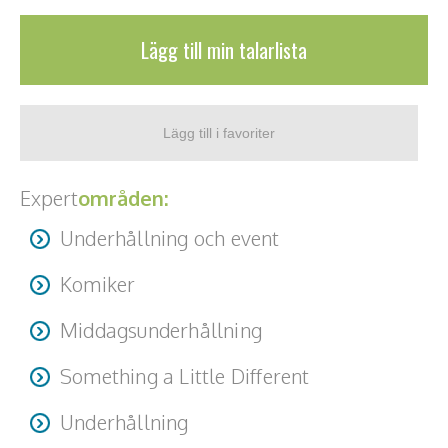
Standardföreläsningen handlar om hur ficktjuvar arbetar
och hur man upptäcker dem via kroppsspråk och
Lägg till min talarlista
beteende.
Expert
områden:
Underhållning och event
Komiker
Middagsunderhållning
Something a Little Different
Underhållning