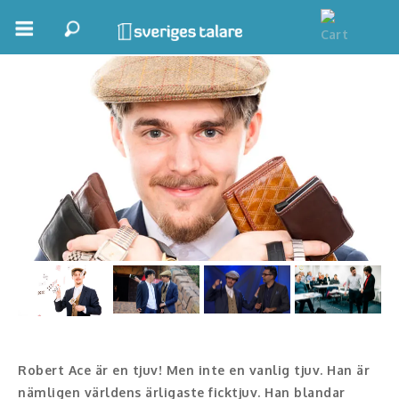
Robert Ace
Boka ett möte
Samhällsnytta
Inspiration
Inspirerande Föreläsare
Personlig utveckling, målsättning
Life Stories & Trivsel
Keynote
Moderator, konferencier
Robert Ace är en tjuv! Men inte en vanlig tjuv. Han är
Moderator
nämligen världens ärligaste ficktjuv. Han blandar