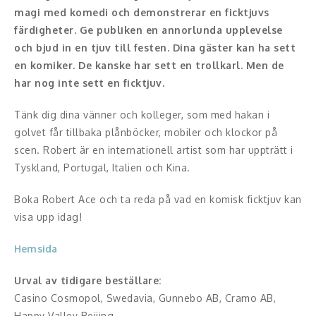
magi med komedi och demonstrerar en ficktjuvs
Konferencier
färdigheter.
Ge publiken en annorlunda upplevelse
och bjud in en tjuv till festen. Dina gäster kan ha sett
Workshopledare, facilitator
en komiker. De kanske har sett en trollkarl. Men de
har nog inte sett en ficktjuv.
Radio och TV-profiler
Tänk dig dina vänner och kolleger, som med hakan i
Underhållning och event
golvet får tillbaka plånböcker, mobiler och klockor på
scen. Robert är en internationell artist som har uppträtt i
Event
Tyskland, Portugal, Italien och Kina.
Humoristiska föredrag
Boka Robert Ace och ta reda på vad en komisk ficktjuv kan
visa upp idag!
Ljus och belysning
Hemsida
Komiker
Urval av tidigare beställare:
Konst
Casino Cosmopol, Swedavia, Gunnebo AB, Cramo AB,
Happy Valley Beijing.
Middagsunderhållning