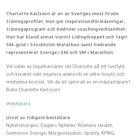
Konferencier
Charlotte Karlsson är en av Sveriges mest firade
träningsprofiler. Hon ger inspirationsföreläsningar,
Workshopledare, facilitator
träningsprogram och bedriver coachingverksamhet.
Hon har bland annat vunnit Lidingöloppet och tagit
Radio och TV-profiler
SM-guld i Stockholm Marathon samt hedrande
representerat Sverige i EM och VM i Marathon.
Underhållning och event
Vid sidan av löparkarriären vill Charlotte på ett lustfyllt
Event
och kreativt sätt inspirera andra till en aktiv livsstil och
medvetna kostval. Vill du bli sporrad av en mästarlöpare?
Humoristiska föredrag
Boka Charlotte Karlsson!
Ljus och belysning
Webbplats
Komiker
Urval av tidigare beställare
:
Nyhetsmorgon, Dagens Nyheter, Womens Health,
Konst
Gomorron Sverige, Morgonstudion, Spotify, KPMG,