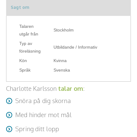
Skådespelare
Sagt om
Alla talare
Talaren
Stockholm
Alla ämnen
utgår från
Typ av
Utbildande / Informativ
föreläsning
Kön
Kvinna
Språk
Svenska
Charlotte Karlsson
talar om
:
Snöra på dig skorna
Med hinder mot mål
Spring ditt lopp