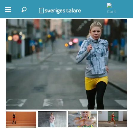
Charlotte Karlsson
Boka ett möte
Samhällsnytta
Inspiration
Inspirerande Föreläsare
Personlig utveckling, målsättning
Life Stories & Trivsel
Keynote
Moderator, konferencier
Moderator