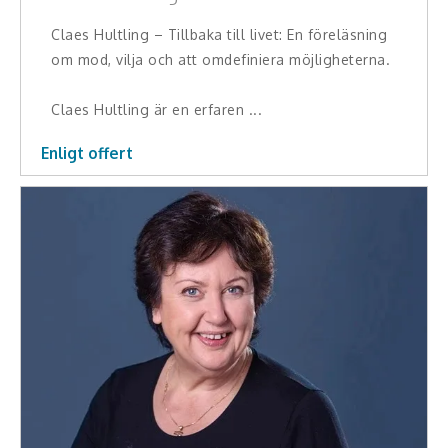
Skådespelare
Claes Hultling – Tillbaka till livet: En föreläsning
om mod, vilja och att omdefiniera möjligheterna.
Alla talare
Claes Hultling är en erfaren ...
Alla ämnen
Enligt offert