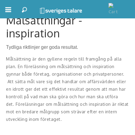
Målsättningar -
Boka ett möte
inspiration
Samhällsnytta
Tydliga riktlinjer ger goda resultat.
Inspiration
Målsättning är den gyllene regeln till framgång på alla
Inspirerande Föreläsare
plan. En föreläsning om målsättning och inspiration
gynnar både företag, organisationer och privatpersoner.
Personlig utveckling, målsättning
Att sätta mål vare sig det handlar om affärsvärlden eller
en idrott ger det ett effektivt resultat genom att man har
Life Stories & Trivsel
kontroll på vad man ska göra och hur man ska utföra
det. Föreläsningar om målsättning och inspiration är riktat
Keynote
mot en bredare målgrupp som strävar efter en intern
Moderator, konferencier
utveckling inom företaget.
Moderator