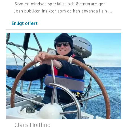
Middagsunderhållning
Som en mindset-specialist och äventyrare ger
Josh publiken insikter som de kan använda i sin ...
Musiker
Enligt offert
Something a Little Different
Underhållning
Affärsnytta
Kända personer
Företagsledare
Författare
Idrottare och äventyrare
Kända musiker
Claes Hultling