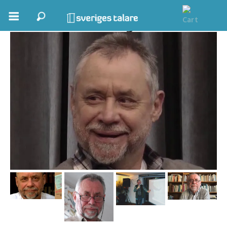
Gunnar Ekberg
Boka ett möte
Samhällsnytta
Inspiration
Inspirerande Föreläsare
Personlig utveckling, målsättning
Life Stories & Trivsel
Keynote
Moderator, konferencier
Moderator