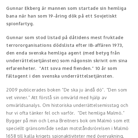
Gunnar Ekberg är mannen som startade sin hemliga
Konferencier
bana när han som 19-åring dök på ett Sovjetiskt
spionfartyg.
Workshopledare, facilitator
Gunnar som stod listad på dåtidens mest fruktade
Radio och TV-profiler
terrororganisations dödslista efter IB-affären 1973,
den enda svenska hemliga agent (med betyg från
Underhållning och event
underrättelsetjänsten) som någonsin skrivit om sina
erfarenheter. ”Att sova med fienden.” 10 år som
Event
fältagent i den svenska underrättelsetjänsten.
Humoristiska föredrag
2009 publicerades boken ”De ska ju ändå dö”. ”Den som
Ljus och belysning
vet vinner.” Att förstå sin omvärld med hjälp av
omvärldsanalys. Om historiska underrättelsemisstag och
Komiker
hur vi ofta tänker fel och varför. ”Det hemliga Malmö.”
Bygger på min och Lena Breitners bok om Malmö som ett
Konst
speciellt gränsområde sedan motståndsrörelsen i Malmö
1658 till kalla krigets spionaktiviteter med övervakning,