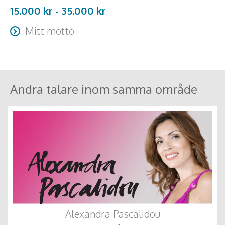
15.000 kr -
35.000
kr
Mitt motto
Si vis pacem, para bellum (Om du vill fred, rusta dig för
krig)
Andra talare inom samma område
Alexandra Pascalidou