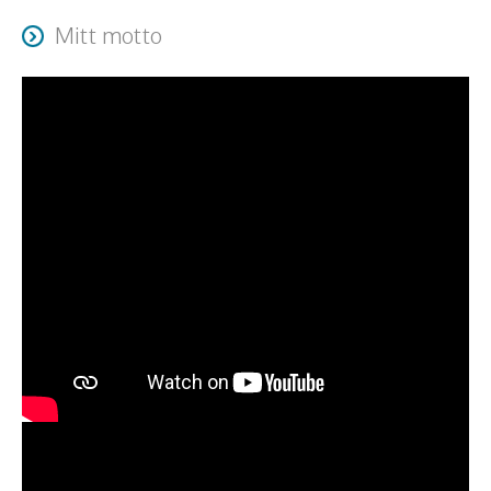
Resa + logi tillkommer.
Mitt motto
Jag måste se till att ha roligt, annars blir det tråkigt och
då är det inte kul. //Ingrid Ohlsson 2005