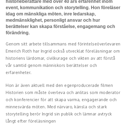
historieberättare med över 40 års erfarenhet inom
event, kommunikation och storytelling. Hon föreläser
Konferencier
idag om mänskliga möten, inre ledarskap,
medmänsklighet, personligt ansvar och hur
Workshopledare, facilitator
berättelser kan skapa förståelse, engagemang och
förändring.
Radio och TV-profiler
Genom sitt arbete tillsammans med förintelseöverlevaren
Underhållning och event
Emerich Roth har Ingrid också utvecklat föreläsningar om
historiens lärdomar, civilkurage och vikten av att förstå
Event
vår samtid genom människors berättelser och
erfarenheter.
Humoristiska föredrag
Hon är även aktuell med den egenproducerade filmen
Ljus och belysning
Historien som måste överleva och anlitas som moderator
och konferencier för att skapa varma, engagerande och
Komiker
minnesvärda möten. Med närvaro, känsla och stark
storytelling berör Ingrid sin publik och lämnar avtryck
Konst
långt efter föreläsningen