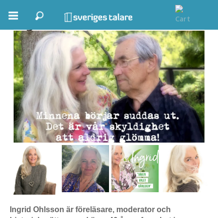
Ingrid Ohlsson
Boka ett möte
Samhällsnytta
Inspiration
Inspirerande Föreläsare
Personlig utveckling, målsättning
Life Stories & Trivsel
Keynote
Moderator, konferencier
Ingrid Ohlsson är föreläsare, moderator och
Moderator