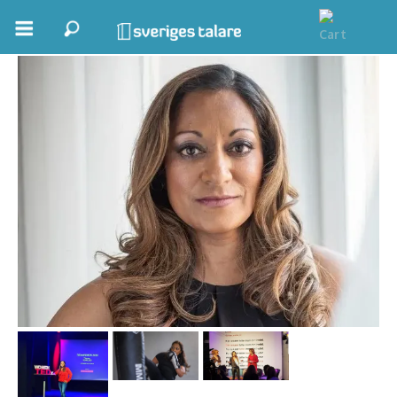
Bodil Frick
Boka ett möte
Samhällsnytta
Inspiration
Inspirerande Föreläsare
Personlig utveckling, målsättning
Life Stories & Trivsel
Keynote
Moderator, konferencier
Moderator