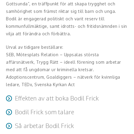
Middagsunderhållning
Gottsunda”, en träffpunkt för att skapa trygghet och
samhörighet som främst riktar sig till barn och unga.
Musiker
Bodil är engagerad politiskt och varit reserv till
kommunfullmäktige, samt idrotts- och fritidsnämnden i sin
Something a Little Different
vilja att förändra och förbättra.
Underhållning
Urval av tidigare beställare:
SEB, Mötesplats Relation – Uppsalas största
Affärsnytta
affärsnätverk, Trygg Rätt – ideell förening som arbetar
med att få ungdomar ur kriminella kretsar.
Kända personer
Adoptionscentrum, Goaldiggers – nätverk för kvinnliga
Företagsledare
ledare, TEDx, Svenska Kyrkan Act
Effekten av att boka Bodil Frick
Författare
Bodil Frick som talare
Målet är att åhöraren ska lämna rummet med en känsla
Idrottare och äventyrare
av att “kan hon så kan jag”. Att det mesta ligger inom
Bodil har en enorm energi, lockar till skratt, är genuin och
Så arbetar Bodil Frick
Kända musiker
räckhåll och att vi har makten att styra våra liv. Att
det hon förmedlar går rakt in i både hjärta och hjärna