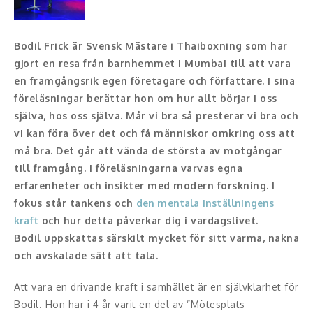
Konferencier
Bodil Frick är Svensk Mästare i Thaiboxning som har
Workshopledare, facilitator
gjort en resa från barnhemmet i Mumbai till att vara
en framgångsrik egen företagare och författare. I sina
Radio och TV-profiler
föreläsningar berättar hon om hur allt börjar i oss
själva, hos oss själva. Mår vi bra så presterar vi bra och
Underhållning och event
vi kan föra över det och få människor omkring oss att
må bra. Det går att vända de största av motgångar
Event
till framgång. I föreläsningarna varvas egna
erfarenheter och insikter med modern forskning. I
Humoristiska föredrag
fokus står tankens och
den mentala inställningens
kraft
Ljus och belysning
och hur detta påverkar dig i vardagslivet.
Bodil uppskattas särskilt mycket för sitt varma, nakna
Komiker
och avskalade sätt att tala.
Konst
Att vara en drivande kraft i samhället är en självklarhet för
Bodil. Hon har i 4 år varit en del av ”Mötesplats