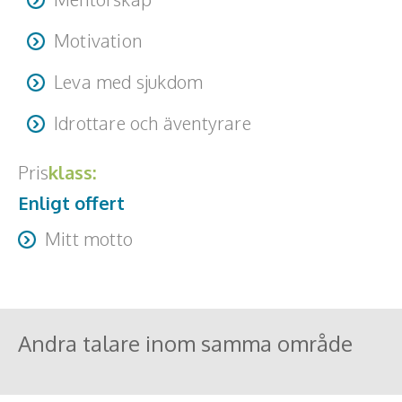
Motivation
Leva med sjukdom
Idrottare och äventyrare
Pris
klass:
Enligt offert
Mitt motto
Låt ingen tala om för dig vad du kan eller inte kan.
Andra talare inom samma område