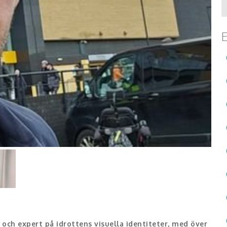
E
 och expert på idrottens visuella identiteter, med över