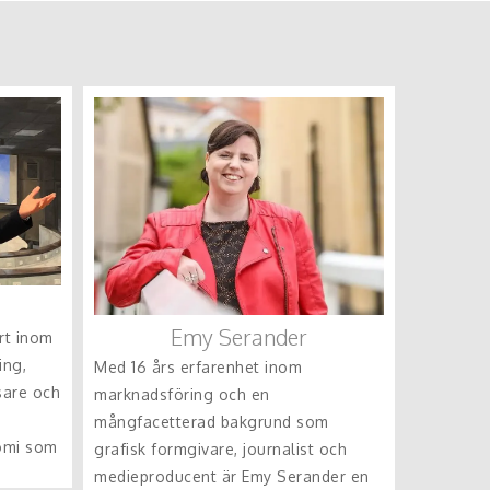
Emy Serander
rt inom
ing,
Med 16 års erfarenhet inom
sare och
marknadsföring och en
mångfacetterad bakgrund som
omi som
grafisk formgivare, journalist och
medieproducent är Emy Serander en