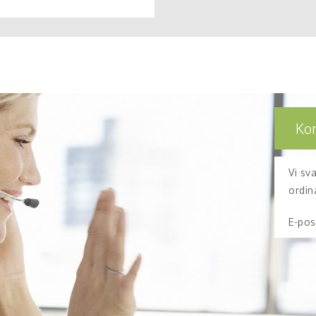
Ko
Vi sv
ordin
E-pos