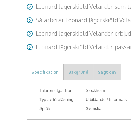
Leonard Jägerskiöld Velander som t
En inspirerande och fördjupad förståelse för symbo
idrottsvärlden. Deltagarna får nya insikter i hur t
Kunnig, engagerad och interaktiv. Leonard skapar e
Så arbetar Leonard Jägerskiöld Vel
avgörande för framgång.
genom dialog, reflektion och kunskapstest – vilket
Leonard är noggrann, lyhörd och lösningsorienter
Leonard Jägerskiöld Velander erbjud
han att varje uppdrag skräddarsys och levereras m
Föreläsningar och inspirerande föredrag med hög 
Leonard Jägerskiöld Velander passar 
konferencier, vilket gör honom till ett mångsidigt 
Föreningar, klubbar, kundevent, kickoffer och per
engagemang står i fokus.
Specifikation
Bakgrund
Sagt om
Talaren utgår från
Stockholm
Typ av föreläsning
Utbildande / Informativ, 
Språk
Svenska