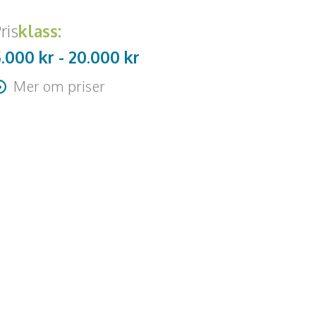
ris
klass:
5.000 kr -
20.000
kr
Mer om priser
esa + logi tillkommer