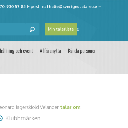
70-930 57 85
E-post: n
athalie@sverigestalare.se
–
Min talarlista
0
hållning och event
Affärsnytta
Kända personer
eonard Jägerskiöld Velander
talar om
:
Klubbmärken