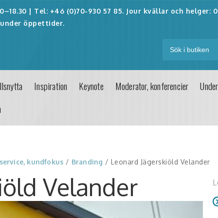
–18.30 | Tel: +46 (0)70-930 57 85. Jour kvällar och helger:
0
under öppettider.
lsnytta
Inspiration
Keynote
Moderator, konferencier
Under
n
 service, kundfokus
/
Branding
/ Leonard Jägerskiöld Velander
iöld Velander
L