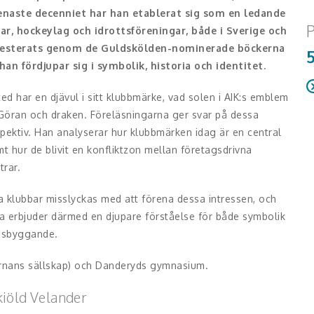
senaste decenniet har han etablerat sig som en ledande
P
r, hockeylag och idrottsföreningar, både i Sverige och
nifesterats genom de Guldskölden-nominerade böckerna
an fördjupar sig i symbolik, historia och identitet.
d har en djävul i sitt klubbmärke, vad solen i AIK:s emblem
R
Göran och draken. Föreläsningarna ger svar på dessa
pektiv. Han analyserar hur klubbmärken idag är en central
t hur de blivit en konfliktzon mellan företagsdrivna
trar.
a klubbar misslyckas med att förena dessa intressen, och
na erbjuder därmed en djupare förståelse för både symbolik
esbyggande.
järnans sällskap) och Danderyds gymnasium.
kiöld Velander