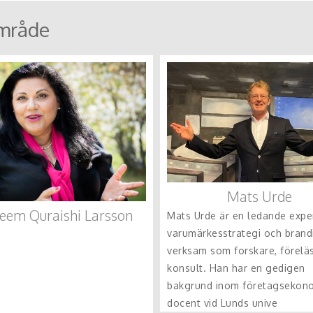
mråde
Mats Urde
eem Quraishi Larsson
Mats Urde är en ledande expe
varumärkesstrategi och brand
verksam som forskare, förelä
konsult. Han har en gedigen
bakgrund inom företagsekon
docent vid Lunds unive