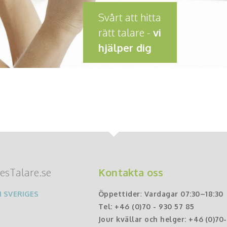
Svårt att hitta
rätt talare -
vi
hjälper dig
esTalare.se
Kontakta oss
 SVERIGES
Öppettider
:
Vardagar 07:30–18:30
Tel:
+46 (0)70 - 930 57 85
Jour kvällar och helger:
+46 (0)70