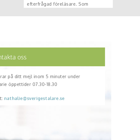
efterfrågad föreläsare. Som
ntakta oss
arar på ditt mejl inom 5 minuter under
arie öppettider 07.30-18.30
t:
nathalie@sverigestalare.se