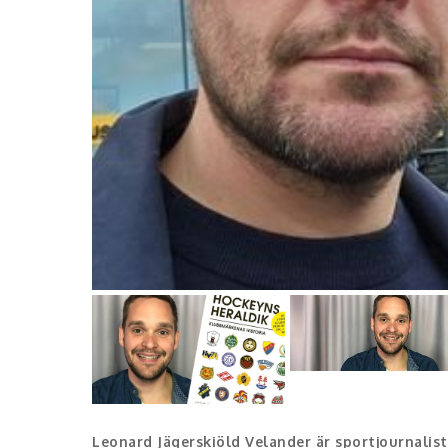
Leonard Jägerskiöld Velander är sportjournalist