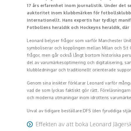
17 års erfarenhet inom journalistik. Under det 
auktoritet inom klubbmärken för fotbollsklubba
internationellt. Hans expertis har tydligt ma
Fotbollens heraldik och Hockeyns heraldik, där h
Leonard belyser frågor som varför Manchester Unite
symboliserar och kopplingen mellan Milan och S:t 
frågor, men går också långt bortom historiska pers
del av varumärkesoptimering och digitalisering, sam
klubbledningar och traditionellt orienterade suppor
Genom sina insikter förklarar Leonard varför mång
vad de som lyckas faktiskt gör rätt. Föreläsningar
och moderna utmaningar inom idrottens varumärk
Urval av tidigare beställare:DFS (den fyruddiga st
Effekten av att boka Leonard Jägers