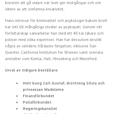
konsten att gå vidare när livet ger motgångar och om
Middagsunderhållning
vikten av att omfamna kreativitet.
Musiker
Hans intresse för kriminalitet och psykologin bakom brott
har lett till mångåriga studier av psykopati. Genom sitt
Something a Little Different
författarskap samarbetar han med ett 40-tal läkare och
Underhållning
poliser med olika expertiser. Han har dessutom besökt
några av världens hårdaste fängelser, inklusive San
Affärsnytta
Quentin, California Institution for Women samt svenska
anstalter som Kumla, Hall, Hinseberg och Mariefred.
Effektivitet, framgång
Urval av tidigare beställare:
Framtid, trender
Hmt kung Carl Gustaf, drottning Silvia och
Försäljning, marknadsföring, service,
prinsessan Madeleine
kundfokus
Finansförbundet
Polisförbundet
Förändring, organisation,
Regeringskansliet
organisationsutveckling