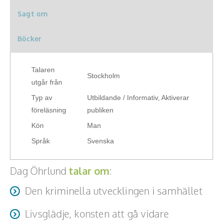
Teamwork, teambuilding, relationer
Sagt om
Vård, omsorg, beroende
Böcker
Kända personer
Talaren
Stockholm
Företagsledare
utgår från
Typ av
Utbildande / Informativ, Aktiverar
Författare
föreläsning
publiken
Idrottare och äventyrare
Kön
Man
Språk
Svenska
Kända musiker
Dag Öhrlund
talar om
:
Skådespelare
Den kriminella utvecklingen i samhället
Alla talare
Livsglädje, konsten att gå vidare
Alla ämnen