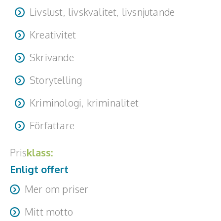
Livslust, livskvalitet, livsnjutande
Kreativitet
Skrivande
Storytelling
Kriminologi, kriminalitet
Författare
Pris
klass:
Enligt offert
Mer om priser
25 000 kr (exklusive moms) för ett föredrag (max två
Mitt motto
timmar) inom tio mils avstånd från Stockholm. Andra