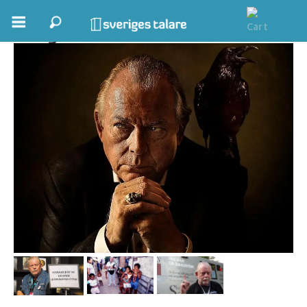
Dag Öhrlund
Boka ett möte
Samhällsnytta
Inspiration
Inspirerande Föreläsare
Personlig utveckling, målsättning
Life Stories & Trivsel
Keynote
Moderator, konferencier