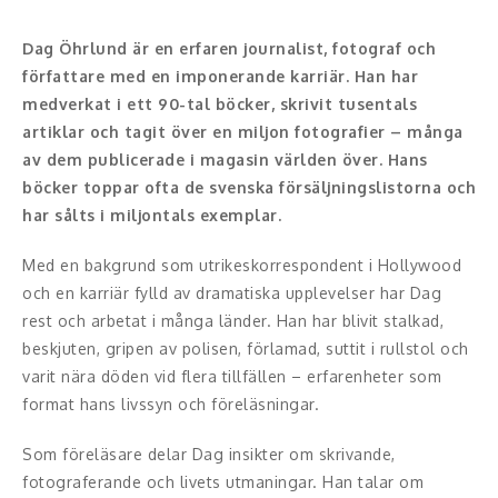
Moderator
Dag Öhrlund är en erfaren journalist, fotograf och
Konferencier
författare med en imponerande karriär. Han har
medverkat i ett 90-tal böcker, skrivit tusentals
Workshopledare, facilitator
artiklar och tagit över en miljon fotografier – många
Radio och TV-profiler
av dem publicerade i magasin världen över. Hans
böcker toppar ofta de svenska försäljningslistorna och
Underhållning och event
har sålts i miljontals exemplar.
Event
Med en bakgrund som utrikeskorrespondent i Hollywood
och en karriär fylld av dramatiska upplevelser har Dag
Humoristiska föredrag
rest och arbetat i många länder. Han har blivit stalkad,
beskjuten, gripen av polisen, förlamad, suttit i rullstol och
Ljus och belysning
varit nära döden vid flera tillfällen – erfarenheter som
format hans livssyn och föreläsningar.
Komiker
Som föreläsare delar Dag insikter om skrivande,
Konst
fotograferande och livets utmaningar. Han talar om