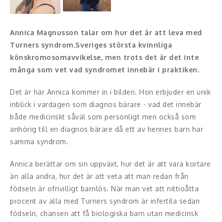
Konferencier
Annica Magnusson talar om hur det är att leva med
Workshopledare, facilitator
Turners syndrom.Sveriges största kvinnliga
könskromosomavvikelse, men trots det är det inte
Radio och TV-profiler
många som vet vad syndromet innebär i praktiken.
Underhållning och event
Det är här Annica kommer in i bilden. Hon erbjuder en unik
inblick i vardagen som diagnos bärare - vad det innebär
Event
både medicinskt såväl som personligt men också som
anhörig till en diagnos bärare då ett av hennes barn har
Humoristiska föredrag
samma syndrom.
Ljus och belysning
Annica berättar om sin uppväxt, hur det är att vara kortare
än alla andra, hur det är att veta att man redan från
Komiker
födseln är ofrivilligt barnlös. När man vet att nittioåtta
procent av alla med Turners syndrom är infertila sedan
Konst
födseln, chansen att få biologiska barn utan medicinsk