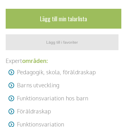
Teamwork, teambuilding, relationer
Vård, omsorg, beroende
Lägg till min talarlista
Kända personer
Företagsledare
Författare
Expert
områden:
Idrottare och äventyrare
Pedagogik, skola, föräldraskap
Kända musiker
Barns utveckling
Skådespelare
Funktionsvariation hos barn
Alla talare
Föräldraskap
Alla ämnen
Funktionsvariation