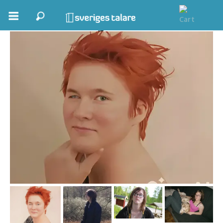
Annica Magnusson
Boka ett möte
Samhällsnytta
Inspiration
Inspirerande Föreläsare
Personlig utveckling, målsättning
Life Stories & Trivsel
Keynote
Moderator, konferencier
Moderator