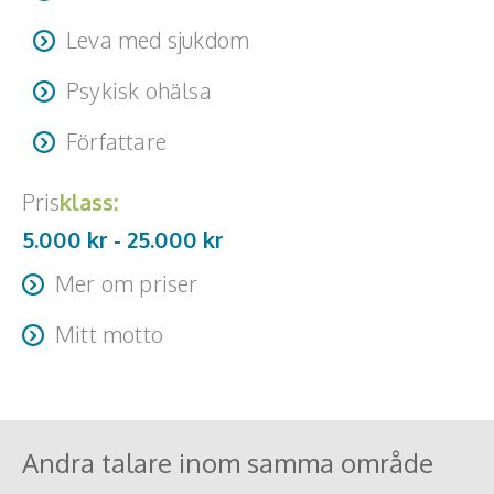
Leva med sjukdom
Psykisk ohälsa
Författare
Pris
klass:
5.000 kr -
25.000
kr
Mer om priser
Om man vill kombinera med ett workshop efter
Mitt motto
föreläsningen blir det 15.000 kr.
Att trotsa oddsen, det gör vi varje dag.
Andra talare inom samma område