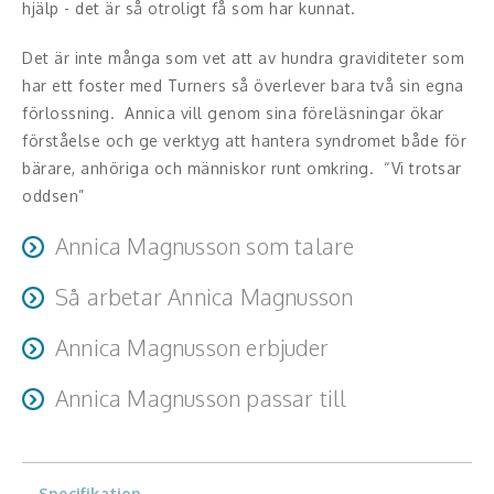
Middagsunderhållning
hjälp - det är så otroligt få som har kunnat.
Musiker
Det är inte många som vet att av hundra graviditeter som
har ett foster med Turners så överlever bara två sin egna
Something a Little Different
förlossning. Annica vill genom sina föreläsningar ökar
förståelse och ge verktyg att hantera syndromet både för
Underhållning
bärare, anhöriga och människor runt omkring. “Vi trotsar
oddsen”
Affärsnytta
Annica Magnusson som talare
Effektivitet, framgång
Jag är lugn, och jag förklarar väl och är sansad. Frågor är
Så arbetar Annica Magnusson
Framtid, trender
välkomna att ställas efteråt. Tycker om diskussioner och
Annica har ingen fast mall på föreläsningen, det sker i
samtal kring ämnena.
Annica Magnusson erbjuder
Försäljning, marknadsföring, service,
samråd med bokaren. Det kan vara dels om uppväxten
Jag erbjuder föreläsningar kring Turners syndrom och hur
kundfokus
som hörselskadad eller hur det är att växa upp med
Annica Magnusson passar till
det är att vara både diagnos bärare med Turners syndrom
Turners syndrom.
Föreläsningarna är dels till de som jobbar inom skola,
Förändring, organisation,
såväl som anhörig till en flicka med syndromet.
Det kan dels vara en ren medicinsk / helhetssyn på
vård och omsorg som behöver få en vidgad syn på vad
organisationsutveckling
Jag berättar även hur det är att vara hörselskadad och
Turners syndrom.
det innebär att leva som hörselskadad / med Turners
Specifikation