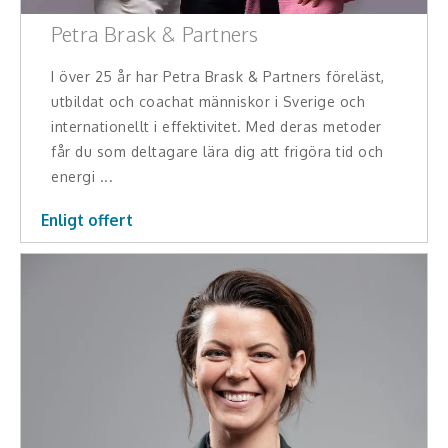
Hälsa, friskvård
Petra Brask & Partners
Innovation, kreativitet, entreprenörskap,
I över 25 år har Petra Brask & Partners föreläst,
intraprenörskap
utbildat och coachat människor i Sverige och
internationellt i effektivitet. Med deras metoder
Kommunikation och media
får du som deltagare lära dig att frigöra tid och
energi ...
Ledarskap, medarbetarskap, HR
Enligt offert
Miljö, hållbar utveckling
Målsättning, motivation, attityd
Mångfald och integration
Omvärld, politik, juridik
Pedagogik, skola, föräldraskap