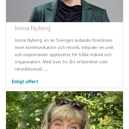
Teamwork, teambuilding, relationer
Vård, omsorg, beroende
Jonna Nyberg
Kända personer
Jonna Nyberg, en av Sveriges ledande föreläsare
Företagsledare
inom kommunikation och retorik, erbjuder en unik
och inspirerande upplevelse för både individ och
Författare
organisation. Med över tio års erfarenhet som
retorikkonsult ...
Idrottare och äventyrare
Enligt offert
Kända musiker
Skådespelare
Alla talare
Alla ämnen