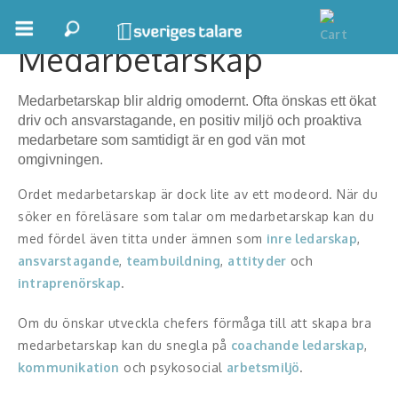
Medarbetarskap
Boka ett möte
Medarbetarskap blir aldrig omodernt. Ofta önskas ett ökat
Samhällsnytta
driv och ansvarstagande, en positiv miljö och proaktiva
medarbetare som samtidigt är en god vän mot
Inspiration
omgivningen.
Inspirerande Föreläsare
Ordet medarbetarskap är dock lite av ett modeord. När du
söker en föreläsare som talar om medarbetarskap kan du
Personlig utveckling, målsättning
med fördel även titta under ämnen som
inre ledarskap
,
ansvarstagande
,
teambuildning
,
attityder
och
Life Stories & Trivsel
intraprenörskap
.
Keynote
Om du önskar utveckla chefers förmåga till att skapa bra
medarbetarskap kan du snegla på
coachande ledarskap
,
Moderator, konferencier
kommunikation
och psykosocial
arbetsmiljö
.
Moderator