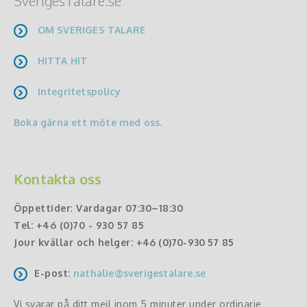
SverigesTalare.se
OM SVERIGES TALARE
HITTA HIT
Integritetspolicy
Boka gärna ett möte med oss.
Kontakta oss
Öppettider
:
Vardagar 07:30–18:30
Tel:
+46 (0)70 - 930 57 85
Jour kvällar och helger:
+46 (0)70-930 57 85
E-post:
nathalie@sverigestalare.se
Vi svarar på ditt mejl inom 5 minuter under ordinarie