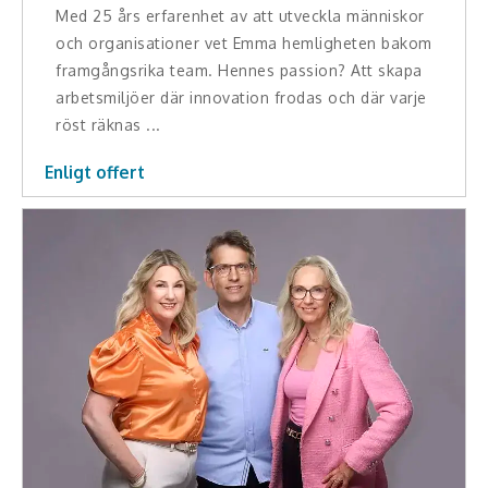
Middagsunderhållning
Med 25 års erfarenhet av att utveckla människor
och organisationer vet Emma hemligheten bakom
Musiker
framgångsrika team. Hennes passion? Att skapa
arbetsmiljöer där innovation frodas och där varje
Something a Little Different
röst räknas ...
Underhållning
Enligt offert
Affärsnytta
Effektivitet, framgång
Framtid, trender
Försäljning, marknadsföring, service,
kundfokus
Förändring, organisation,
organisationsutveckling