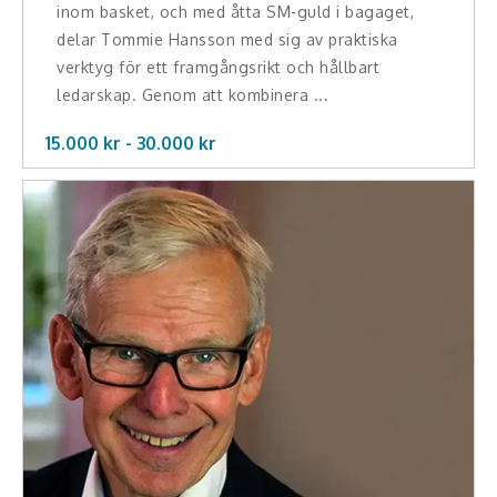
inom basket, och med åtta SM-guld i bagaget,
delar Tommie Hansson med sig av praktiska
verktyg för ett framgångsrikt och hållbart
ledarskap. Genom att kombinera ...
15.000 kr -
30.000
kr