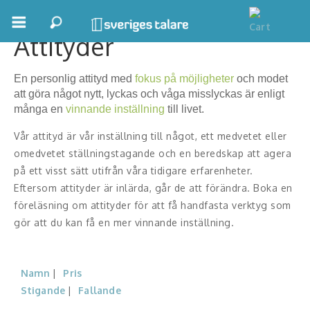
Attityder
Boka ett möte
En personlig attityd med
fokus på möjligheter
och modet
Samhällsnytta
att göra något nytt, lyckas och våga misslyckas är enligt
många en
vinnande inställning
till livet.
Inspiration
Vår attityd är vår inställning till något, ett medvetet eller
Inspirerande Föreläsare
omedvetet ställningstagande och en beredskap att agera
på ett visst sätt utifrån våra tidigare erfarenheter.
Personlig utveckling, målsättning
Eftersom attityder är inlärda, går de att förändra. Boka en
föreläsning om attityder för att få handfasta verktyg som
Life Stories & Trivsel
gör att du kan få en mer vinnande inställning.
Keynote
Namn
Pris
Moderator, konferencier
Stigande
Fallande
Moderator