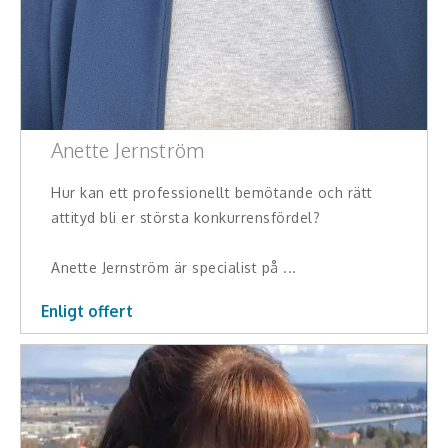
Middagsunderhållning
Musiker
Something a Little Different
Underhållning
Anette Jernström
Affärsnytta
Hur kan ett professionellt bemötande och rätt
attityd bli er största konkurrensfördel?
Effektivitet, framgång
Anette Jernström är specialist på ...
Framtid, trender
Enligt offert
Försäljning, marknadsföring, service,
kundfokus
Förändring, organisation,
organisationsutveckling