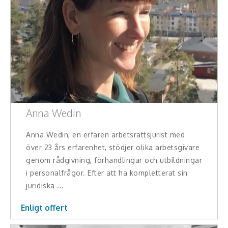
Hälsa, friskvård
Innovation, kreativitet, entreprenörskap,
intraprenörskap
Kommunikation och media
Ledarskap, medarbetarskap, HR
Anna Wedin
Miljö, hållbar utveckling
Anna Wedin, en erfaren arbetsrättsjurist med
Målsättning, motivation, attityd
över 23 års erfarenhet, stödjer olika arbetsgivare
genom rådgivning, förhandlingar och utbildningar
Mångfald och integration
i personalfrågor. Efter att ha kompletterat sin
juridiska ...
Omvärld, politik, juridik
Enligt offert
Pedagogik, skola, föräldraskap