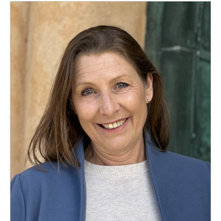
Konferencier
Workshopledare, facilitator
Radio och TV-profiler
Underhållning och event
Event
Humoristiska föredrag
Ljus och belysning
Komiker
Konst