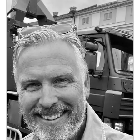
Teamwork, teambuilding, relationer
Vård, omsorg, beroende
Kända personer
Företagsledare
Författare
Idrottare och äventyrare
Kända musiker
Skådespelare
Alla talare
Alla ämnen