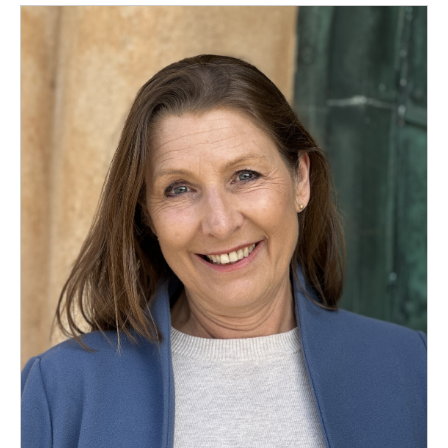
Konferencier
Workshopledare, facilitator
Radio och TV-profiler
Underhållning och event
Event
Humoristiska föredrag
Ljus och belysning
Komiker
Konst