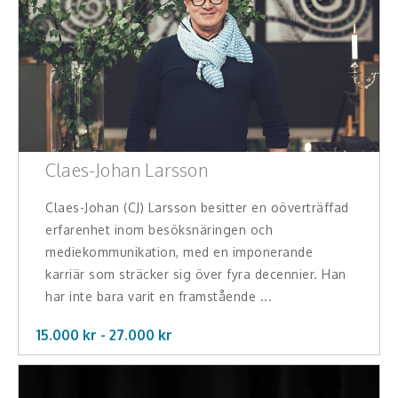
Hälsa, friskvård
Innovation, kreativitet, entreprenörskap,
intraprenörskap
Kommunikation och media
Ledarskap, medarbetarskap, HR
Claes-Johan Larsson
Miljö, hållbar utveckling
Claes-Johan (CJ) Larsson besitter en oöverträffad
erfarenhet inom besöksnäringen och
Målsättning, motivation, attityd
mediekommunikation, med en imponerande
karriär som sträcker sig över fyra decennier. Han
Mångfald och integration
har inte bara varit en framstående ...
Omvärld, politik, juridik
15.000 kr -
27.000
kr
Pedagogik, skola, föräldraskap