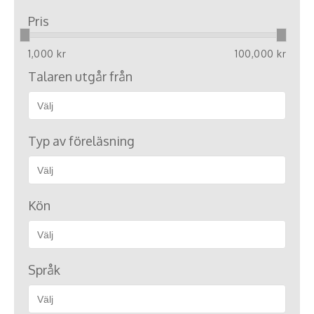
Pris
1,000 kr
100,000 kr
Talaren utgår från
Typ av föreläsning
Kön
Språk