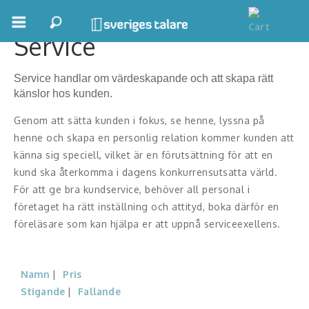
Service
Boka ett möte
Service handlar om värdeskapande och att skapa rätt
Samhällsnytta
känslor hos kunden.
Inspiration
Genom att sätta kunden i fokus, se henne, lyssna på
henne och skapa en personlig relation kommer kunden att
Inspirerande Föreläsare
känna sig speciell, vilket är en förutsättning för att en
kund ska återkomma i dagens konkurrensutsatta värld.
Personlig utveckling, målsättning
För att ge bra kundservice, behöver all personal i
företaget ha rätt inställning och attityd, boka därför en
Life Stories & Trivsel
föreläsare som kan hjälpa er att uppnå serviceexellens.
Keynote
Moderator, konferencier
Namn
Pris
Stigande
Fallande
Moderator