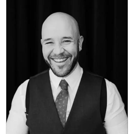
Teamwork, teambuilding, relationer
Vård, omsorg, beroende
Kända personer
Företagsledare
Författare
Idrottare och äventyrare
Kända musiker
Skådespelare
Alla talare
Alla ämnen