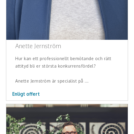
Middagsunderhållning
Musiker
Something a Little Different
Underhållning
Anette Jernström
Affärsnytta
Hur kan ett professionellt bemötande och rätt
attityd bli er största konkurrensfördel?
Effektivitet, framgång
Anette Jernström är specialist på ...
Framtid, trender
Enligt offert
Försäljning, marknadsföring, service,
kundfokus
Förändring, organisation,
organisationsutveckling