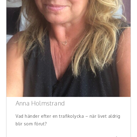
Hälsa, friskvård
Innovation, kreativitet, entreprenörskap,
intraprenörskap
Kommunikation och media
Ledarskap, medarbetarskap, HR
Miljö, hållbar utveckling
Målsättning, motivation, attityd
Mångfald och integration
Anna Holmstrand
Omvärld, politik, juridik
Vad händer efter en trafikolycka – när livet aldrig
blir som förut?
Pedagogik, skola, föräldraskap