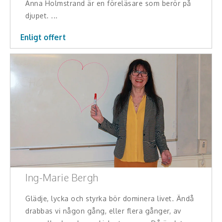
Anna Holmstrand är en föreläsare som berör på
Teamwork, teambuilding, relationer
djupet. ...
Vård, omsorg, beroende
Enligt offert
Kända personer
Företagsledare
Författare
Idrottare och äventyrare
Kända musiker
Skådespelare
Ing-Marie Bergh
Alla talare
Glädje, lycka och styrka bör dominera livet. Ändå
drabbas vi någon gång, eller flera gånger, av
Alla ämnen