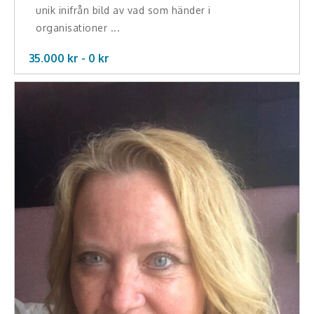
Middagsunderhållning
unik inifrån bild av vad som händer i
organisationer ...
Musiker
35.000 kr -
0
kr
Something a Little Different
Underhållning
Affärsnytta
Effektivitet, framgång
Framtid, trender
Försäljning, marknadsföring, service,
kundfokus
Förändring, organisation,
organisationsutveckling