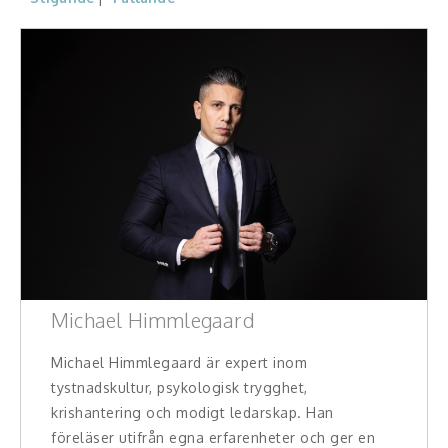
Konferencier
Workshopledare, facilitator
Radio och TV-profiler
Underhållning och event
Event
Humoristiska föredrag
Michael Himmlegaard
Ljus och belysning
Komiker
Michael Himmlegaard är expert inom
tystnadskultur, psykologisk trygghet,
Konst
krishantering och modigt ledarskap. Han
föreläser utifrån egna erfarenheter och ger en