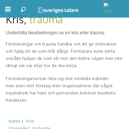
Kris,
trauma
Boka ett möte
Underlätta bearbetningen av en kris eller trauma.
Samhällsnytta
Föreläsningar om trauma handlar om att ge motivation
Inspiration
och hjälp till de som mår dåligt. Föreläsare inom detta
område hjälper de som vill mot den bättre vägen men inte
Inspirerande Föreläsare
riktigt vet var eller hur de ska börja.
Personlig utveckling, målsättning
Föreläsningarna kan rikta sig mot enskilda individer
men även mot företag eller organisationer där något
Life Stories & Trivsel
traumatiskt har hänt och personalen behöver bearbeta
händelsen.
Keynote
Moderator, konferencier
Namn
Pris
Moderator
Stigande
Fallande