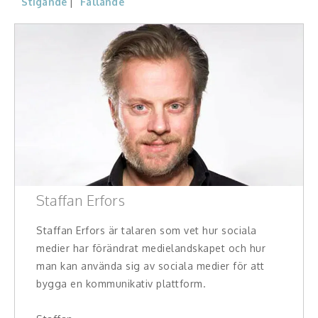
Stigande
Fallande
Konferencier
Workshopledare, facilitator
Radio och TV-profiler
Underhållning och event
Event
Humoristiska föredrag
Staffan Erfors
Ljus och belysning
Staffan Erfors är talaren som vet hur sociala
medier har förändrat medielandskapet och hur
Komiker
man kan använda sig av sociala medier för att
bygga en kommunikativ plattform.
Konst