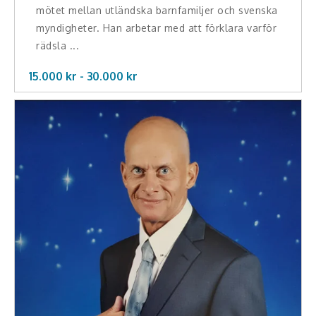
mötet mellan utländska barnfamiljer och svenska
Hälsa, friskvård
myndigheter. Han arbetar med att förklara varför
rädsla ...
Innovation, kreativitet, entreprenörskap,
intraprenörskap
15.000 kr -
30.000
kr
Kommunikation och media
Ledarskap, medarbetarskap, HR
Miljö, hållbar utveckling
Målsättning, motivation, attityd
Mångfald och integration
Omvärld, politik, juridik
Pedagogik, skola, föräldraskap