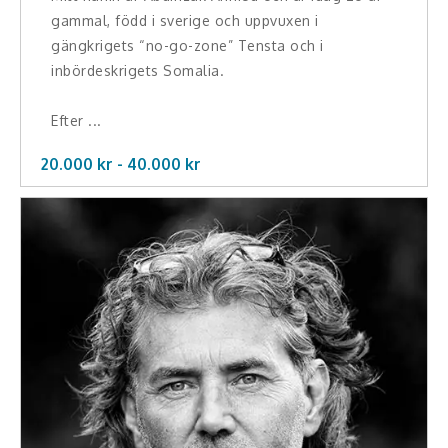
gammal, född i sverige och uppvuxen i
gängkrigets “no-go-zone” Tensta och i
inbördeskrigets Somalia.
Efter ...
20.000 kr -
40.000
kr