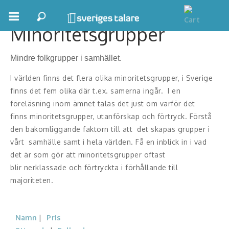
Minoritetsgrupper
Boka ett möte
Mindre folkgrupper i samhället.
Samhällsnytta
I världen finns det flera olika minoritetsgrupper, i Sverige
Inspiration
finns det fem olika där t.ex. samerna ingår. I en
föreläsning inom ämnet talas det just om varför det
Inspirerande Föreläsare
finns minoritetsgrupper, utanförskap och förtryck. Förstå
den bakomliggande faktorn till att det skapas grupper i
Personlig utveckling, målsättning
vårt samhälle samt i hela världen. Få en inblick in i vad
det är som gör att minoritetsgrupper oftast
Life Stories & Trivsel
blir nerklassade och förtryckta i förhållande till
Keynote
majoriteten.
Moderator, konferencier
Namn
Pris
Moderator