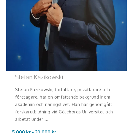
Teamwork, teambuilding, relationer
Vård, omsorg, beroende
Kända personer
Företagsledare
Författare
Idrottare och äventyrare
Stefan Kazikowski
Kända musiker
Stefan Kazikowski, författare, privatlärare och
företagare, har en omfattande bakgrund inom
Skådespelare
akademin och näringslivet. Han har genomgått
forskarutbildning vid Göteborgs Universitet och
Alla talare
arbetat under ...
Alla ämnen
5.000 kr -
30.000
kr