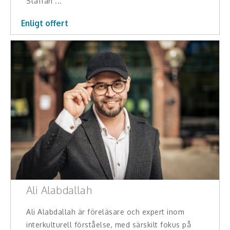
Staffan ...
Middagsunderhållning
Enligt offert
Musiker
Something a Little Different
Underhållning
Affärsnytta
Effektivitet, framgång
Framtid, trender
Försäljning, marknadsföring, service,
kundfokus
Ali Alabdallah
Förändring, organisation,
Ali Alabdallah är föreläsare och expert inom
organisationsutveckling
interkulturell förståelse, med särskilt fokus på