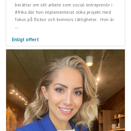
Middagsunderhållning
berättar om sitt arbete som social entreprenör i
Afrika där hon implementerat olika projekt med
Musiker
fokus på flickor och kvinnors rättigheter. Hon är
...
Something a Little Different
Enligt offert
Underhållning
Affärsnytta
Effektivitet, framgång
Framtid, trender
Försäljning, marknadsföring, service,
kundfokus
Förändring, organisation,
organisationsutveckling