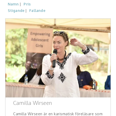
Namn
Pris
Konferencier
Stigande
Fallande
Workshopledare, facilitator
Radio och TV-profiler
Underhållning och event
Event
Humoristiska föredrag
Ljus och belysning
Komiker
Camilla Wirseen
Konst
Camilla Wirseen är en karismatisk föreläsare som