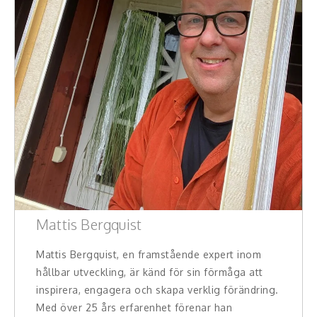
Teamwork, teambuilding, relationer
Vård, omsorg, beroende
Kända personer
Företagsledare
Författare
Idrottare och äventyrare
Kända musiker
Mattis Bergquist
Skådespelare
Mattis Bergquist, en framstående expert inom
Alla talare
hållbar utveckling, är känd för sin förmåga att
inspirera, engagera och skapa verklig förändring.
Alla ämnen
Med över 25 års erfarenhet förenar han