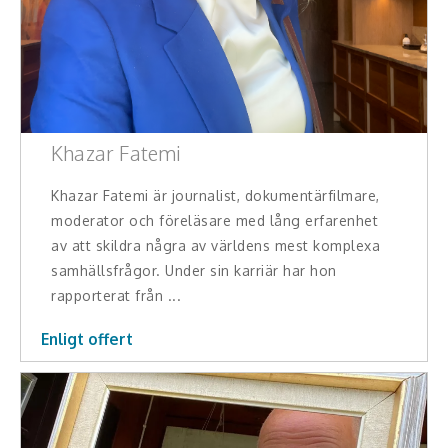
Hälsa, friskvård
Innovation, kreativitet, entreprenörskap,
intraprenörskap
Kommunikation och media
Khazar Fatemi
Ledarskap, medarbetarskap, HR
Khazar Fatemi är journalist, dokumentärfilmare,
moderator och föreläsare med lång erfarenhet
Miljö, hållbar utveckling
av att skildra några av världens mest komplexa
samhällsfrågor. Under sin karriär har hon
Målsättning, motivation, attityd
rapporterat från ...
Mångfald och integration
Enligt offert
Omvärld, politik, juridik
Pedagogik, skola, föräldraskap