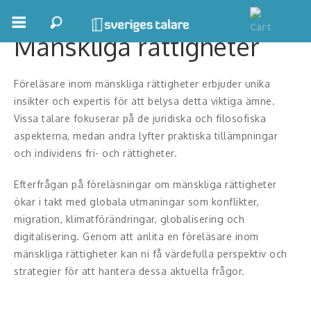
Mänskliga rättigheter
Boka ett möte
Samhällsnytta
Föreläsare inom mänskliga rättigheter erbjuder unika
insikter och expertis för att belysa detta viktiga ämne.
Inspiration
Vissa talare fokuserar på de juridiska och filosofiska
aspekterna, medan andra lyfter praktiska tillämpningar
Inspirerande Föreläsare
och individens fri- och rättigheter.
Personlig utveckling, målsättning
Efterfrågan på föreläsningar om mänskliga rättigheter
ökar i takt med globala utmaningar som konflikter,
Life Stories & Trivsel
migration, klimatförändringar, globalisering och
digitalisering. Genom att anlita en föreläsare inom
Keynote
mänskliga rättigheter kan ni få värdefulla perspektiv och
strategier för att hantera dessa aktuella frågor.
Moderator, konferencier
Moderator