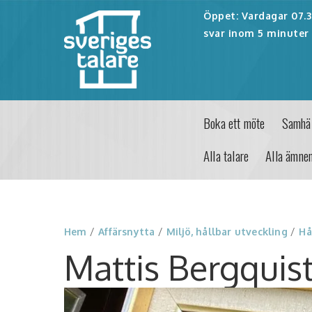
Öppet: Vardagar 07.30
svar inom 5 minuter 
Boka ett möte
Samhäl
Alla talare
Alla ämne
Hem
/
Affärsnytta
/
Miljö, hållbar utveckling
/
Hå
Mattis Bergquis