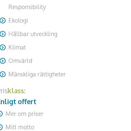
Responsibility
Ekologi
Hållbar utveckling
Klimat
Omvärld
Mänskliga rättigheter
ris
klass:
nligt offert
Mer om priser
esa + logi tillkommer Andra utgifter i samband
Mitt motto