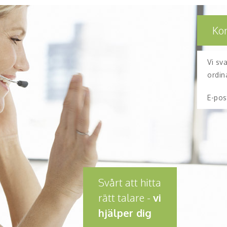
Ko
Vi sv
ordin
E-pos
Svårt att hitta
rätt talare -
vi
hjälper dig