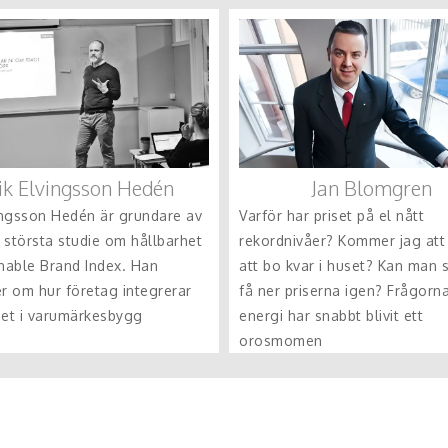
Jan Blomgren
ik Elvingsson Hedén
Varför har priset på el nått
vingsson Hedén är grundare av
rekordnivåer? Kommer jag att
 största studie om hållbarhet
att bo kvar i huset? Kan man 
inable Brand Index. Han
få ner priserna igen? Frågorn
er om hur företag integrerar
energi har snabbt blivit ett
het i varumärkesbygg
orosmomen