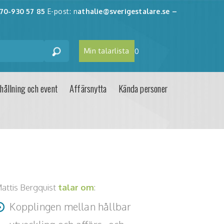
70-930 57 85
E-post: n
athalie@sverigestalare.se
–
Min talarlista
0
hållning och event
Affärsnytta
Kända personer
attis Bergquist
talar om
:
Kopplingen mellan hållbar