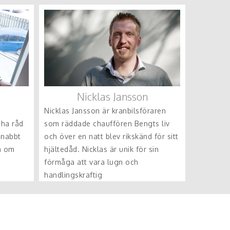
Nicklas Jansson
Nicklas Jansson är kranbilsföraren
 ha råd
som räddade chauffören Bengts liv
snabbt
och över en natt blev rikskänd för sitt
a om
hjältedåd. Nicklas är unik för sin
förmåga att vara lugn och
handlingskraftig