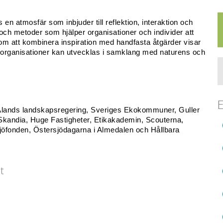
 en atmosfär som inbjuder till reflektion, interaktion och 
och metoder som hjälper organisationer och individer att 
nom att kombinera inspiration med handfasta åtgärder visar 
organisationer kan utvecklas i samklang med naturens och 
E
lands landskapsregering, Sveriges Ekokommuner, Guller 
kandia, Huge Fastigheter, Etikakademin, Scouterna, 
sjöfonden, Östersjödagarna i Almedalen och Hållbara 
t
energi och en tydlig riktning framåt. Genom att
kad nyfikenhet, inspirerar han sina åhörare att omvandla
pens storlek, och gör dem delaktiga i det ämne han
ion skapar en stark drivkraft mot förändring.