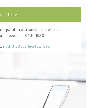
ntakta oss
arar på ditt mejl inom 5 minuter under
arie öppettider 07.30-18.30
t:
nathalie@sverigestalare.se