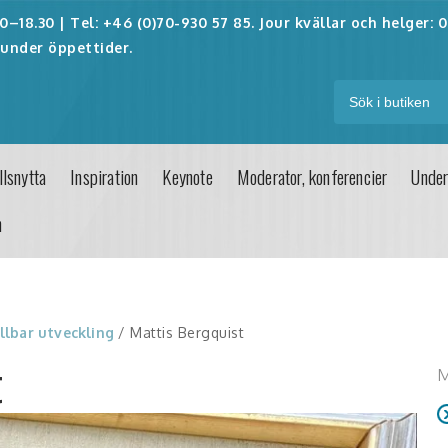
–18.30 | Tel: +46 (0)70-930 57 85. Jour kvällar och helger:
0
under öppettider.
lsnytta
Inspiration
Keynote
Moderator, konferencier
Under
n
llbar utveckling
/ Mattis Bergquist
t
M