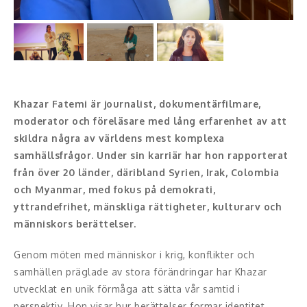
Konferencier
Workshopledare, facilitator
Radio och TV-profiler
Khazar Fatemi är journalist, dokumentärfilmare,
moderator och föreläsare med lång erfarenhet av att
Underhållning och event
skildra några av världens mest komplexa
Event
samhällsfrågor. Under sin karriär har hon rapporterat
från över 20 länder, däribland Syrien, Irak, Colombia
Humoristiska föredrag
och Myanmar, med fokus på demokrati,
yttrandefrihet, mänskliga rättigheter, kulturarv och
Ljus och belysning
människors berättelser.
Komiker
Genom möten med människor i krig, konflikter och
samhällen präglade av stora förändringar har Khazar
Konst
utvecklat en unik förmåga att sätta vår samtid i
perspektiv. Hon visar hur berättelser formar identitet,