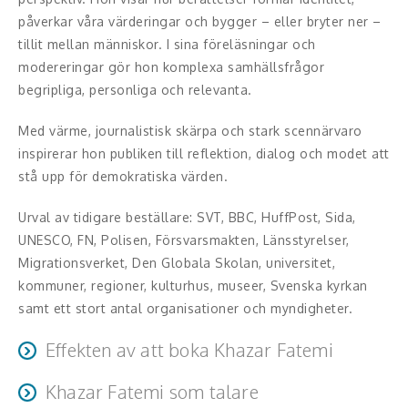
Middagsunderhållning
påverkar våra värderingar och bygger – eller bryter ner –
tillit mellan människor. I sina föreläsningar och
Musiker
modereringar gör hon komplexa samhällsfrågor
Something a Little Different
begripliga, personliga och relevanta.
Underhållning
Med värme, journalistisk skärpa och stark scennärvaro
inspirerar hon publiken till reflektion, dialog och modet att
Affärsnytta
stå upp för demokratiska värden.
Kända personer
Urval av tidigare beställare: SVT, BBC, HuffPost, Sida,
UNESCO, FN, Polisen, Försvarsmakten, Länsstyrelser,
Företagsledare
Migrationsverket, Den Globala Skolan, universitet,
kommuner, regioner, kulturhus, museer, Svenska kyrkan
Författare
samt ett stort antal organisationer och myndigheter.
Idrottare och äventyrare
Effekten av att boka Khazar Fatemi
Kända musiker
Khazar Fatemi som talare
Khazars föreläsningar ger publiken nya perspektiv på