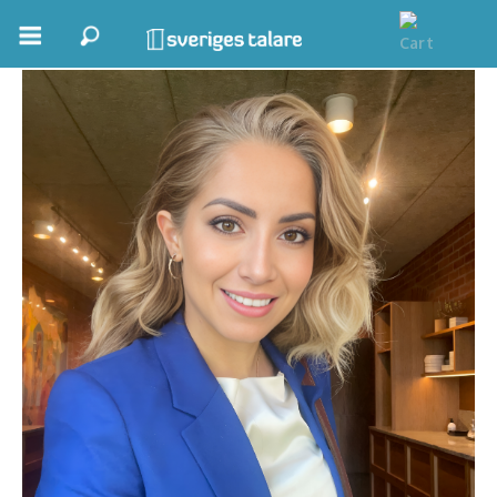
Khazar Fatemi
Boka ett möte
Samhällsnytta
Inspiration
Inspirerande Föreläsare
Personlig utveckling, målsättning
Life Stories & Trivsel
Keynote
Moderator, konferencier
Moderator