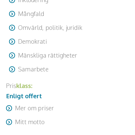
Mångfald
Omvärld, politik, juridik
Demokrati
Mänskliga rättigheter
Samarbete
Pris
klass:
Enligt offert
Mer om priser
Resa + logi tillkommer
Mitt motto
Rätt kommunikation skapar förståelse Förståelse skapar