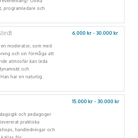
turevenemang? Olivia
st, programledare och
stedt
6.000 kr -
30.000
kr
aren moderator, som med
oning och sin förmåga att
nde atmosfär kan leda
dynamiskt och
. Han har en naturlig
15.000 kr -
30.000
kr
edagogik och pedagoger
levererat praktiska
kshops, handledningar och
 kallas för