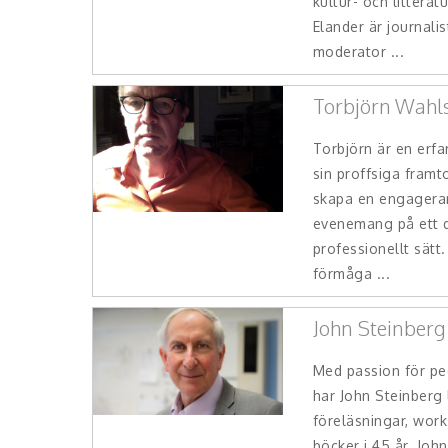
kultur- och littera
Elander är journali
moderator ...
Torbjörn Wahl
Torbjörn är en erf
sin proffsiga framt
skapa en engagera
evenemang på ett 
professionellt sätt
förmåga ...
John Steinberg
Med passion för p
har John Steinberg 
föreläsningar, wor
böcker i 45 år. John