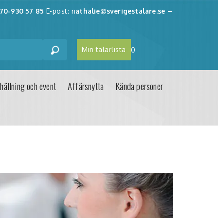
70-930 57 85
E-post: n
athalie@sverigestalare.se
–
Min talarlista
0
hållning och event
Affärsnytta
Kända personer