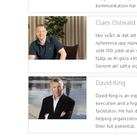
kommunikation har 
Claes Ostwald
Hur svårt är det att
nyheterna upp männ
sökt 100 jobb utan
hjälp av AI göra si
Genom att sätta sig 
David King
David King is an ex
executive and a hi
facilitator. He has 
helping organizatio
their full potential