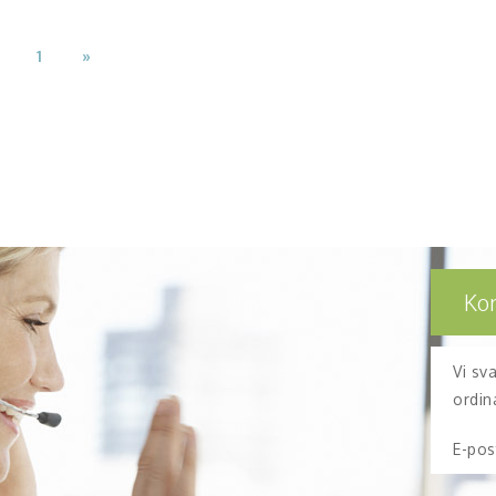
1
»
Ko
Vi sv
ordin
E-pos