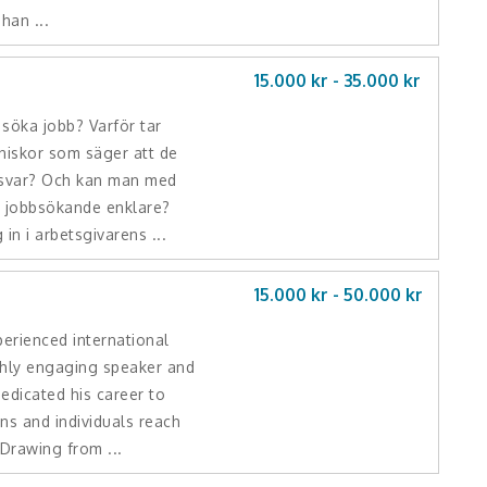
han ...
15.000 kr -
35.000
kr
 söka jobb? Varför tar
iskor som säger att de
 svar? Och kan man med
tt jobbsökande enklare?
in i arbetsgivarens ...
15.000 kr -
50.000
kr
perienced international
ghly engaging speaker and
dedicated his career to
ns and individuals reach
. Drawing from ...