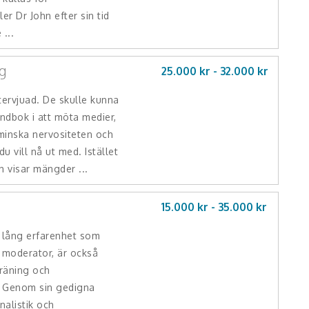
r Dr John efter sin tid
...
g
25.000 kr -
32.000
kr
ntervjuad. De skulle kunna
andbok i att möta medier,
 minska nervositeten och
du vill nå ut med. Istället
h visar mängder ...
15.000 kr -
35.000
kr
 lång erfarenhet som
 moderator, är också
räning och
. Genom sin gedigna
nalistik och