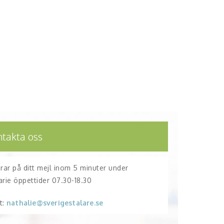
ntakta oss
arar på ditt mejl inom 5 minuter under
arie öppettider 07.30-18.30
t:
nathalie@sverigestalare.se