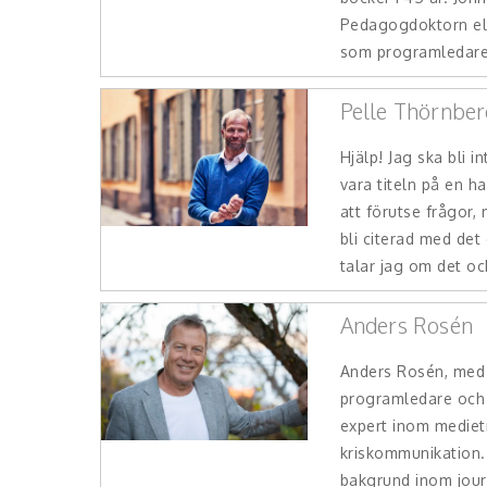
Pedagogdoktorn elle
som programledare 
Pelle Thörnber
Hjälp! Jag ska bli i
vara titeln på en h
att förutse frågor,
bli citerad med det 
talar jag om det oc
Anders Rosén
Anders Rosén, med
programledare och
expert inom mediet
kriskommunikation
bakgrund inom jour