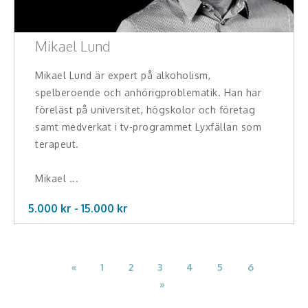
Mikael Lund
Mikael Lund är expert på alkoholism,
spelberoende och anhörigproblematik. Han har
föreläst på universitet, högskolor och företag
samt medverkat i tv-programmet Lyxfällan som
terapeut.
Mikael ...
5.000 kr -
15.000
kr
«
1
2
3
4
5
6
»