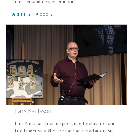
mest erkända experter inom ...
6.000 kr -
9.000
kr
Lars Karlsson
Lars Karlsson är en inspirerande föreläsare som
trollbinder sina åhörare när han berättar om sin