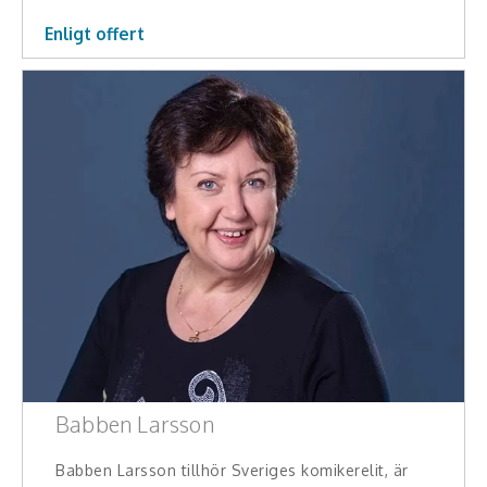
Teamwork, teambuilding, relationer
Enligt offert
Vård, omsorg, beroende
Kända personer
Företagsledare
Författare
Idrottare och äventyrare
Kända musiker
Skådespelare
Alla talare
Babben Larsson
Alla ämnen
Babben Larsson tillhör Sveriges komikerelit, är