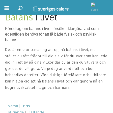
Balans
i livet
Boka ett möte
Föredrag om balans i livet försöker klargöra vad som
Samhällsnytta
egentligen behövs för att få både fysisk och psykisk
balans.
Inspiration
Det är en stor utmaning att uppnå balans i livet, men
Inspirerande Föreläsare
ställer du rätt frågor till dig själv får du svar som kan leda
dig in i ett liv på dina villkor där du är den du vill vara och
Personlig utveckling, målsättning
gör det du vill göra. Varje dag är värdefull och bör
behandlas därefter! Våra duktiga föreläsare och utbildare
Life Stories & Trivsel
kan hjälpa dig att nå balans i livet och därigenom nå en
högre livskvalitet i lugn och harmoni.
Keynote
Moderator, konferencier
Namn
Pris
Moderator
Stigande
Fallande