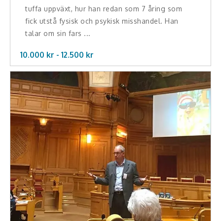
tuffa uppväxt, hur han redan som 7 åring som
fick utstå fysisk och psykisk misshandel. Han
talar om sin fars ...
10.000 kr -
12.500
kr