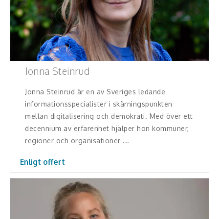
Teamwork, teambuilding, relationer
Vård, omsorg, beroende
Kända personer
Jonna Steinrud
Företagsledare
Jonna Steinrud är en av Sveriges ledande
Författare
informationsspecialister i skärningspunkten
mellan digitalisering och demokrati. Med över ett
Idrottare och äventyrare
decennium av erfarenhet hjälper hon kommuner,
regioner och organisationer ...
Kända musiker
Enligt offert
Skådespelare
Alla talare
Alla ämnen