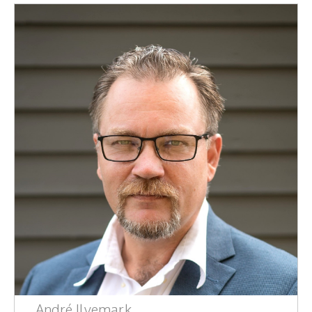
Moderator
Konferencier
Workshopledare, facilitator
Radio och TV-profiler
Underhållning och event
Event
Humoristiska föredrag
Ljus och belysning
Komiker
Konst
André Ilvemark