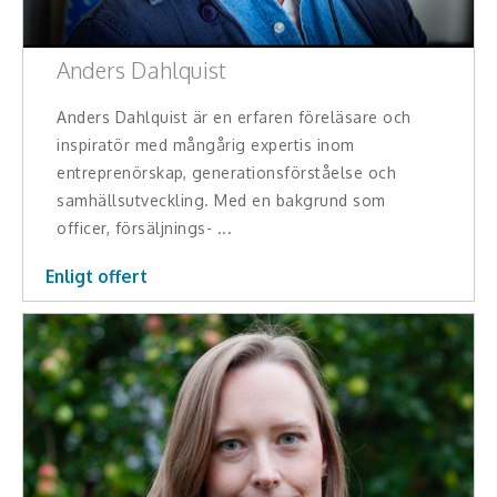
Hälsa, friskvård
Anders Dahlquist
Innovation, kreativitet, entreprenörskap,
intraprenörskap
Anders Dahlquist är en erfaren föreläsare och
inspiratör med mångårig expertis inom
Kommunikation och media
entreprenörskap, generationsförståelse och
samhällsutveckling. Med en bakgrund som
Ledarskap, medarbetarskap, HR
officer, försäljnings- ...
Miljö, hållbar utveckling
Enligt offert
Målsättning, motivation, attityd
Mångfald och integration
Omvärld, politik, juridik
Pedagogik, skola, föräldraskap