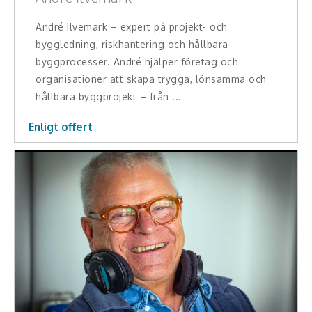
Middagsunderhållning
André Ilvemark – expert på projekt- och
Musiker
byggledning, riskhantering och hållbara
byggprocesser. André hjälper företag och
Something a Little Different
organisationer att skapa trygga, lönsamma och
hållbara byggprojekt – från ...
Underhållning
Enligt offert
Affärsnytta
Effektivitet, framgång
Framtid, trender
Försäljning, marknadsföring, service,
kundfokus
Förändring, organisation,
organisationsutveckling