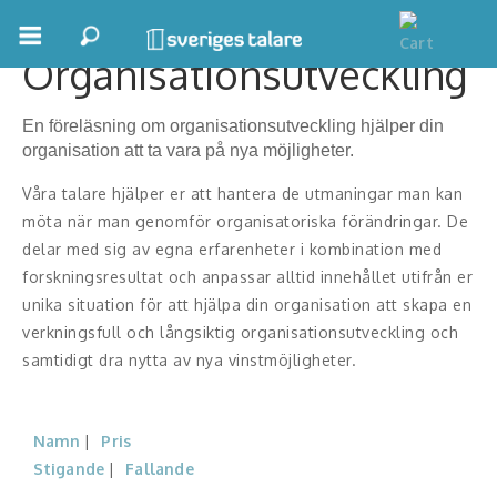
Organisationsutveckling
Boka ett möte
En föreläsning om organisationsutveckling hjälper din
Samhällsnytta
organisation att ta vara på nya möjligheter.
Våra talare hjälper er att hantera de utmaningar man kan
Inspiration
möta när man genomför organisatoriska förändringar. De
Inspirerande Föreläsare
delar med sig av egna erfarenheter i kombination med
forskningsresultat och anpassar alltid innehållet utifrån er
Personlig utveckling, målsättning
unika situation för att hjälpa din organisation att skapa en
verkningsfull och långsiktig organisationsutveckling och
Life Stories & Trivsel
samtidigt dra nytta av nya vinstmöjligheter.
Keynote
Namn
Pris
Moderator, konferencier
Stigande
Fallande