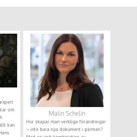
expert
lar om
Malin Schelin
h
Hur skapar man verkliga förändringar
allt kan
– inte bara nya dokument i pärmen?
 Hans
Med en unik kombination av