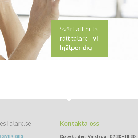
Svårt att hitta
rätt talare -
vi
hjälper dig
esTalare.se
Kontakta oss
 SVERIGES
Öppettider
:
Vardagar 07:30–18:30