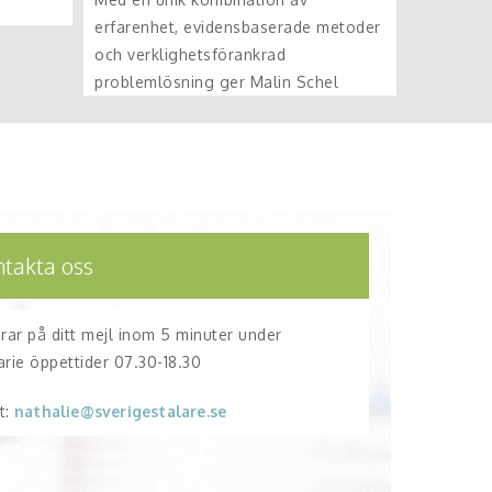
erfarenhet, evidensbaserade metoder
och verklighetsförankrad
problemlösning ger Malin Schel
ntakta oss
arar på ditt mejl inom 5 minuter under
arie öppettider 07.30-18.30
t:
nathalie@sverigestalare.se