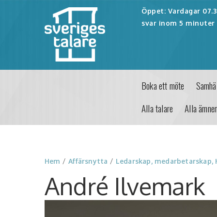
Öppet: Vardagar 07.30
svar inom 5 minuter 
Boka ett möte
Samhäl
Alla talare
Alla ämne
Hem
/
Affärsnytta
/
Ledarskap, medarbetarskap,
André Ilvemark