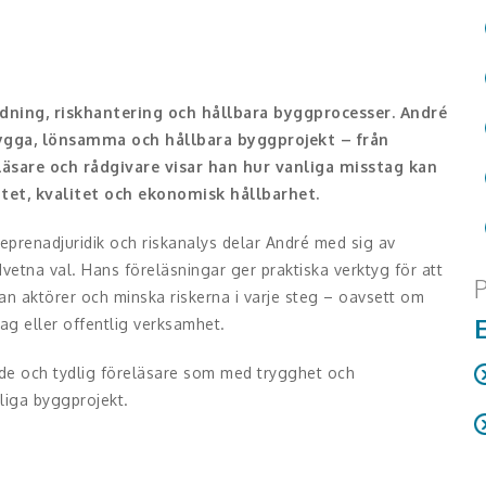
dning, riskhantering och hållbara byggprocesser. André
rygga, lönsamma och hållbara byggprojekt – från
eläsare och rådgivare visar han hur vanliga misstag kan
vitet, kvalitet och ekonomisk hållbarhet.
eprenadjuridik och riskanalys delar André med sig av
etna val. Hans föreläsningar ger praktiska verktyg för att
P
an aktörer och minska riskerna i varje steg – oavsett om
E
ag eller offentlig verksamhet.
nde och tydlig föreläsare som med trygghet och
kliga byggprojekt.
R
M