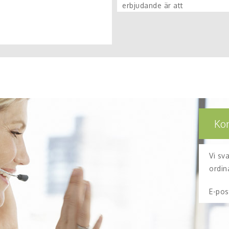
erbjudande är att
Ko
Vi sv
ordin
E-pos