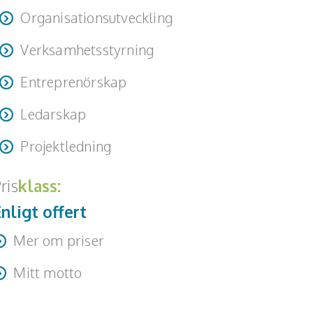
Organisationsutveckling
Verksamhetsstyrning
Entreprenörskap
Ledarskap
Projektledning
ris
klass:
nligt offert
Mer om priser
esa + logi tillkommer
Mitt motto
edvetna val - vägen till lyckade projekt