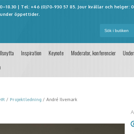
–18.30 | Tel: +46 (0)70-930 57 85. Jour kvällar och helger:
0
under öppettider.
lsnytta
Inspiration
Keynote
Moderator, konferencier
Under
n
 HR
/
Projektledning
/ André Ilvemark
A