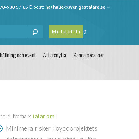
70-930 57 85
E-post: n
athalie@sverigestalare.se
–
Min talarlista
0
hållning och event
Affärsnytta
Kända personer
ndré Ilvemark
talar om
:
Minimera risker i byggprojektets