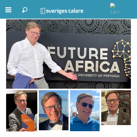
Lars Niklasson
Boka ett möte
Samhällsnytta
Inspiration
Inspirerande Föreläsare
Personlig utveckling, målsättning
Life Stories & Trivsel
Keynote
Moderator, konferencier
Moderator