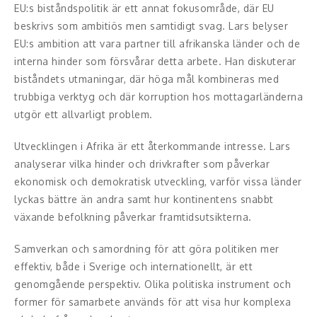
Middagsunderhållning
EU:s biståndspolitik är ett annat fokusområde, där EU
beskrivs som ambitiös men samtidigt svag. Lars belyser
Musiker
EU:s ambition att vara partner till afrikanska länder och de
interna hinder som försvårar detta arbete. Han diskuterar
Something a Little Different
biståndets utmaningar, där höga mål kombineras med
trubbiga verktyg och där korruption hos mottagarländerna
Underhållning
utgör ett allvarligt problem.
Affärsnytta
Utvecklingen i Afrika är ett återkommande intresse. Lars
analyserar vilka hinder och drivkrafter som påverkar
Effektivitet, framgång
ekonomisk och demokratisk utveckling, varför vissa länder
Framtid, trender
lyckas bättre än andra samt hur kontinentens snabbt
växande befolkning påverkar framtidsutsikterna.
Försäljning, marknadsföring, service,
Samverkan och samordning för att göra politiken mer
kundfokus
effektiv, både i Sverige och internationellt, är ett
Förändring, organisation,
genomgående perspektiv. Olika politiska instrument och
organisationsutveckling
former för samarbete används för att visa hur komplexa