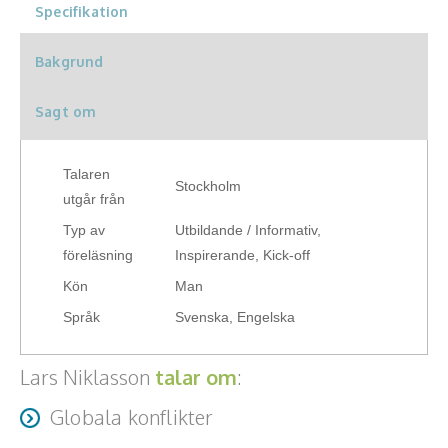
Specifikation
Teamwork, teambuilding, relationer
Vård, omsorg, beroende
Bakgrund
Kända personer
Sagt om
Företagsledare
Talaren
Stockholm
Författare
utgår från
Typ av
Utbildande / Informativ,
Idrottare och äventyrare
föreläsning
Inspirerande, Kick-off
Kön
Man
Kända musiker
Språk
Svenska, Engelska
Skådespelare
Lars Niklasson
talar om
:
Alla talare
Globala konflikter
Alla ämnen