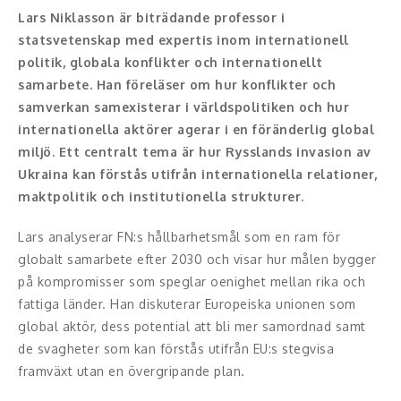
Lars Niklasson är biträdande professor i
Konferencier
statsvetenskap med expertis inom internationell
politik, globala konflikter och internationellt
Workshopledare, facilitator
samarbete. Han föreläser om hur konflikter och
samverkan samexisterar i världspolitiken och hur
Radio och TV-profiler
internationella aktörer agerar i en föränderlig global
miljö. Ett centralt tema är hur Rysslands invasion av
Underhållning och event
Ukraina kan förstås utifrån internationella relationer,
maktpolitik och institutionella strukturer.
Event
Lars analyserar FN:s hållbarhetsmål som en ram för
Humoristiska föredrag
globalt samarbete efter 2030 och visar hur målen bygger
på kompromisser som speglar oenighet mellan rika och
Ljus och belysning
fattiga länder. Han diskuterar Europeiska unionen som
Komiker
global aktör, dess potential att bli mer samordnad samt
de svagheter som kan förstås utifrån EU:s stegvisa
Konst
framväxt utan en övergripande plan.