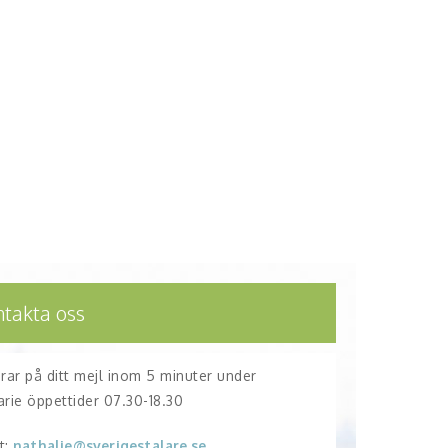
ntakta oss
arar på ditt mejl inom 5 minuter under
arie öppettider 07.30-18.30
t:
nathalie@sverigestalare.se