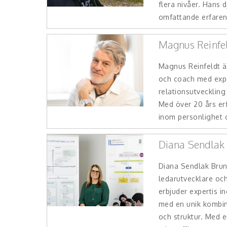
flera nivåer. Hans d
omfattande erfaren
Magnus Reinfe
Magnus Reinfeldt ä
och coach med expe
relationsutveckling
Med över 20 års erf
inom personlighet o
Diana Sendlak
Diana Sendlak Brun
ledarutvecklare och
erbjuder expertis i
med en unik kombin
och struktur. Med 