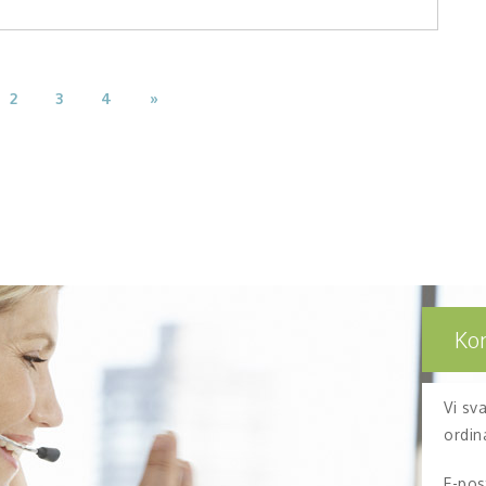
2
3
4
»
Ko
Vi sv
ordin
E-pos