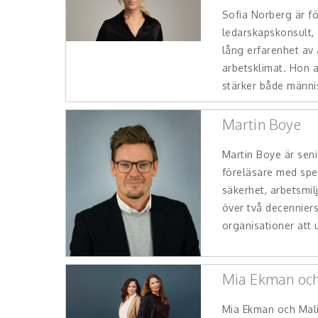
Sofia Norberg är fö
ledarskapskonsult,
lång erfarenhet av 
arbetsklimat. Hon 
stärker både männis
Martin Boye
Martin Boye är seni
föreläsare med sp
säkerhet, arbetsmi
över två decenniers
organisationer att u
Mia Ekman och
Mia Ekman och Mali