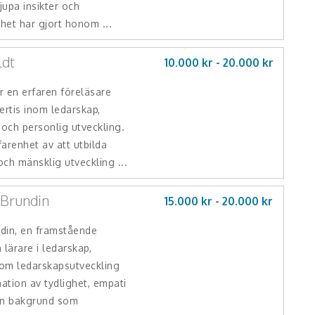
jupa insikter och
het har gjort honom ...
ldt
10.000 kr -
20.000
kr
r en erfaren föreläsare
rtis inom ledarskap,
 och personlig utveckling.
arenhet av att utbilda
ch mänsklig utveckling ...
 Brundin
15.000 kr -
20.000
kr
din, en framstående
 lärare i ledarskap,
nom ledarskapsutveckling
ation av tydlighet, empati
en bakgrund som