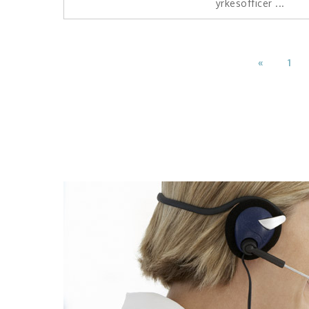
yrkesofficer ...
«
1