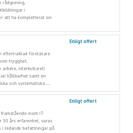
 rådgivning,
tbildningar i
er att ha kompletterat sin
Enligt offert
 eftertraktad föreläsare
inom trygghet,
arbete, interkulturell
ial hållbarhet samt en
iska och systematiska ...
Enligt offert
n framstående inom IT-
 30 års erfarenhet, varav
ts i ledande befattningar på