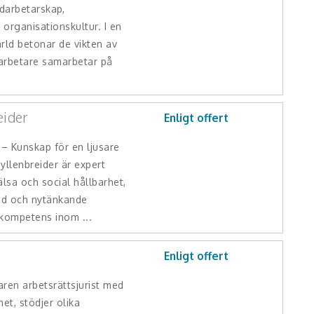
darbetarskap,
organisationskultur. I en
rld betonar de vikten av
arbetare samarbetar på
eider
Enligt offert
 – Kunskap för en ljusare
llenbreider är expert
älsa och social hållbarhet,
ad och nytänkande
 kompetens inom ...
Enligt offert
ren arbetsrättsjurist med
et, stödjer olika