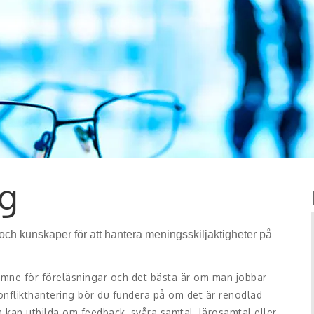
ng
 och kunskaper för att hantera meningsskiljaktigheter på
rt ämne för föreläsningar och det bästa är om man jobbar
onflikthantering bör du fundera på om det är renodlad
 kan utbilda om feedback, svåra samtal, lärosamtal eller