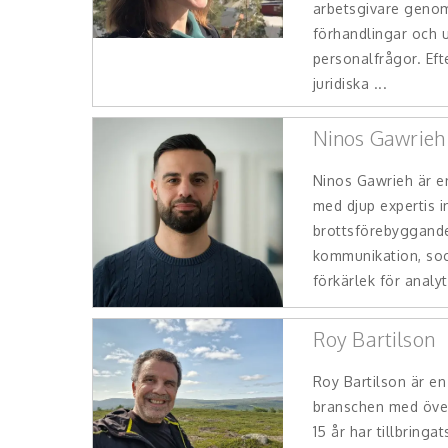
arbetsgivare genom
förhandlingar och u
personalfrågor. Eft
juridiska ...
Ninos Gawrieh
Ninos Gawrieh är en
med djup expertis 
brottsförebyggande 
kommunikation, soc
förkärlek för analyt
Roy Bartilson
Roy Bartilson är e
branschen med över
15 år har tillbringa