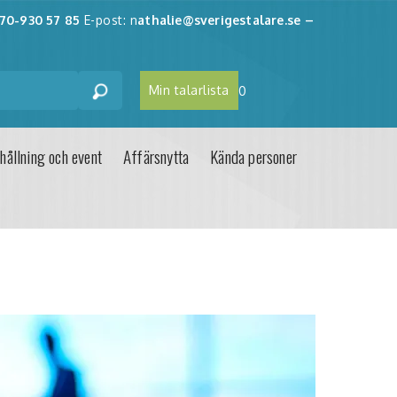
70-930 57 85
E-post: n
athalie@sverigestalare.se
–
Min talarlista
0
hållning och event
Affärsnytta
Kända personer