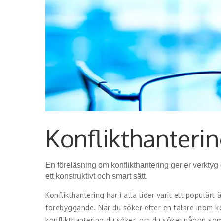
Konflikthanteri
En föreläsning om konflikthantering ger er verktyg
ett konstruktivt och smart sätt.
Konflikthantering har i alla tider varit ett populä
förebyggande. När du söker efter en talare inom k
konflikthantering du söker, om du söker någon som