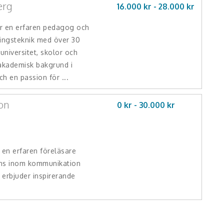
erg
16.000 kr -
28.000
kr
r en erfaren pedagog och
ningsteknik med över 30
universitet, skolor och
 akademisk bakgrund i
ch en passion för ...
on
0 kr -
30.000
kr
 en erfaren föreläsare
ns inom kommunikation
 erbjuder inspirerande