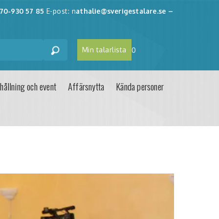
70-930 57 85
E-post: n
athalie@sverigestalare.se
–
Min talarlista
0
hållning och event
Affärsnytta
Kända personer