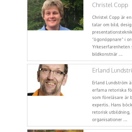
Christel Copp
Christel Copp är en
talar om bild, desig
presentationstekni
”ögonöppnare” i or
Yrkeserfarenheten
bildkonstnär ...
Erland Lundst
Erland Lundström ä
erfarna retoriska f
som föreläsare är 
expertis. Hans böc
retorisk utbildning
organisationer ...