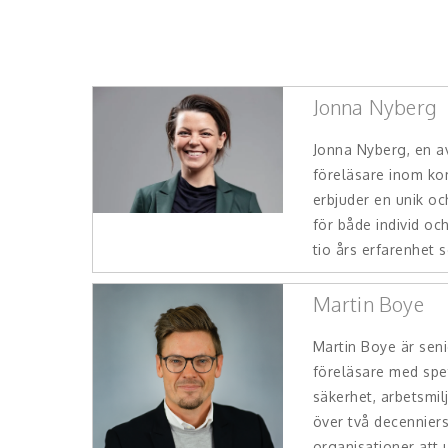
Jonna Nyberg
Jonna Nyberg, en a
föreläsare inom ko
erbjuder en unik oc
för både individ oc
tio års erfarenhet s
Martin Boye
Martin Boye är seni
föreläsare med sp
säkerhet, arbetsmi
över två decenniers
organisationer att u