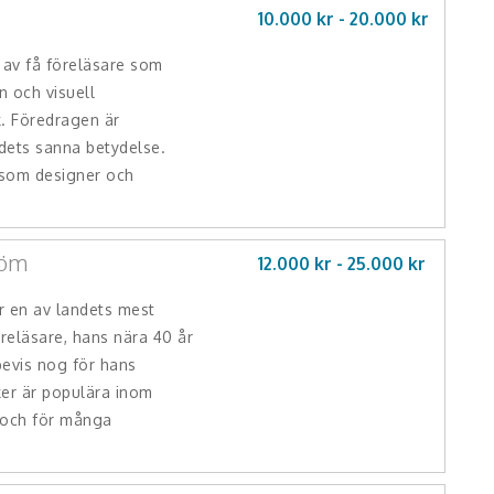
10.000 kr -
20.000
kr
 av få föreläsare som
n och visuell
k. Föredragen är
dets sanna betydelse.
 som designer och
röm
12.000 kr -
25.000
kr
r en av landets mest
öreläsare, hans nära 40 år
bevis nog för hans
ker är populära inom
, och för många