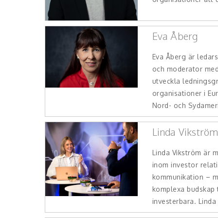
Eva Åberg
Eva Åberg är ledars
och moderator med 
utveckla ledningsg
organisationer i Eu
Nord- och Sydamerik
Linda Vikströ
Linda Vikström är 
inom investor relat
kommunikation – me
komplexa budskap t
investerbara. Linda 