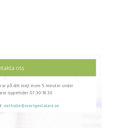
ntakta oss
arar på ditt mejl inom 5 minuter under
arie öppettider 07.30-18.30
t:
nathalie@sverigestalare.se