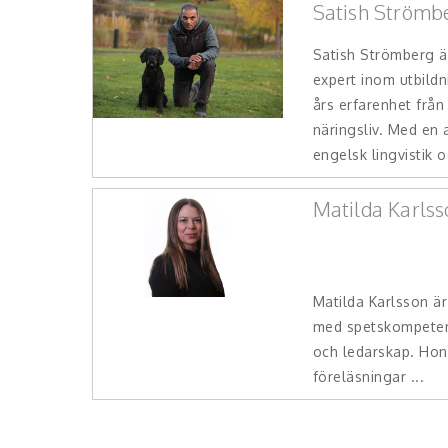
Satish Strömb
Satish Strömberg ä
expert inom utbild
års erfarenhet från 
näringsliv. Med en
engelsk lingvistik o
Matilda Karlss
Matilda Karlsson är
med spetskompete
och ledarskap. Hon
föreläsningar ...