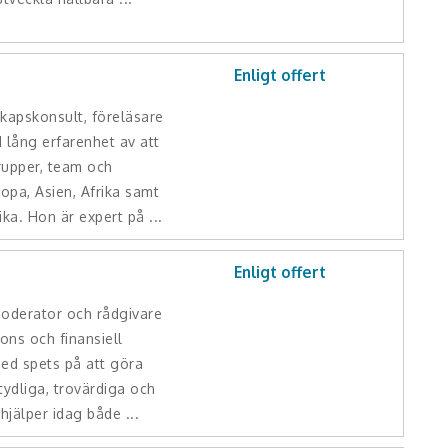
Enligt offert
kapskonsult, föreläsare
lång erfarenhet av att
rupper, team och
ropa, Asien, Afrika samt
a. Hon är expert på ...
m
Enligt offert
moderator och rådgivare
ions och finansiell
d spets på att göra
ydliga, trovärdiga och
hjälper idag både ...