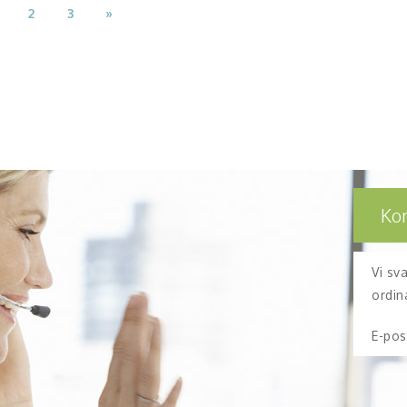
2
3
»
Ko
Vi sv
ordin
E-pos