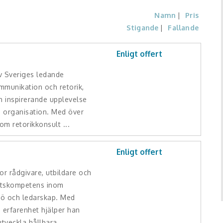
Namn
Pris
Stigande
Fallande
Enligt offert
v Sveriges ledande
mmunikation och retorik,
h inspirerande upplevelse
h organisation. Med över
om retorikkonsult ...
Enligt offert
or rådgivare, utbildare och
etskompetens inom
ljö och ledarskap. Med
 erfarenhet hjälper han
tveckla hållbara ...