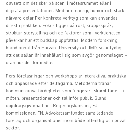
Middagsunderhållning
oavsett om det sker på scen, i mötesrummet eller i
digitala presentationer. Med hög energi, humor och stark
Musiker
närvaro delar Per konkreta verktyg som kan användas
direkt i praktiken. Fokus ligger på röst, kroppsspråk,
Something a Little Different
struktur, storytelling och de faktorer som i verkligheten
påverkar hur ett budskap uppfattas. Modern forskning,
Underhållning
bland annat från Harvard University och IMD, visar tydligt
att det sällan är innehållet i sig som avgör genomslaget –
Affärsnytta
utan hur det förmedlas.
Effektivitet, framgång
Pers föreläsningar och workshops är interaktiva, praktiska
och anpassade efter deltagarna. Metoderna tränar
Framtid, trender
kommunikativa färdigheter som fungerar i skarpt läge – i
Försäljning, marknadsföring, service,
möten, presentationer och tal inför publik. Bland
kundfokus
uppdragsgivarna finns Regeringskansliet, EU-
kommissionen, FN, Advokatsamfundet samt ledande
Förändring, organisation,
företag och organisationer inom både offentlig och privat
organisationsutveckling
sektor.