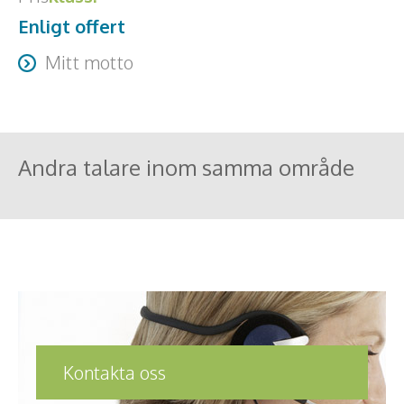
Enligt offert
Mitt motto
Vad vi säger är viktigt – HUR avgör genomslaget!
Andra talare inom samma område
Kontakta oss