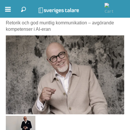
Per Furumo
Boka ett möte
Retorik och god muntlig kommunikation – avgörande
kompetenser i AI-eran
Samhällsnytta
Inspiration
Inspirerande Föreläsare
Personlig utveckling, målsättning
Life Stories & Trivsel
Keynote
Moderator, konferencier
Moderator