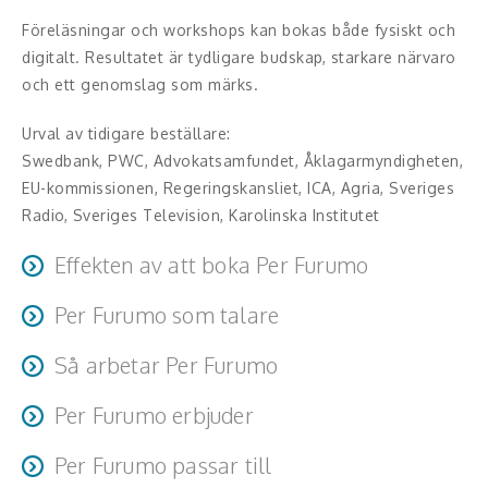
Hälsa, friskvård
Föreläsningar och workshops kan bokas både fysiskt och
digitalt. Resultatet är tydligare budskap, starkare närvaro
Innovation, kreativitet, entreprenörskap,
och ett genomslag som märks.
intraprenörskap
Urval av tidigare beställare:
Kommunikation och media
Swedbank, PWC, Advokatsamfundet, Åklagarmyndigheten,
EU-kommissionen, Regeringskansliet, ICA, Agria, Sveriges
Ledarskap, medarbetarskap, HR
Radio, Sveriges Television, Karolinska Institutet
Miljö, hållbar utveckling
Effekten av att boka Per Furumo
Målsättning, motivation, attityd
Per Furumo som talare
Det handlar ytterst om hur vi människor fungerar
som de biologiska, psykologiska varelser vi är. I
Mångfald och integration
Omdömen:
Så arbetar Per Furumo
föreläsningarna och utbildningarna finns ett stort
inslag av humor och lust.
Omvärld, politik, juridik
Oavsett om det handlar om inspiration eller utbildning så
Du var super! Helene Jansdotter, Chefredaktör och
Per Furumo erbjuder
sker all föreläsning genomgående i interaktion. Halv-
mötesproducent, SIS
Pedagogik, skola, föräldraskap
Kunden får:
eller heldags utbildningar äger rum i workshopform.
Per Furumo passar till
Konkreta retoriska verktyg för vassare muntlig