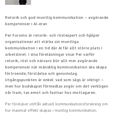
Konferencier
Retorik och god muntlig kommunikation – avgörande
Workshopledare, facilitator
kompetenser i AI-eran
Radio och TV-profiler
Per Furumo är retorik- och röstexpert och hjälper
organisationer att stärka sin muntliga
Underhållning och event
kommunikation i en tid där AI får allt större plats i
arbetslivet. I sina föreläsningar visar Per varför
Event
retorik, röst och närvaro blir allt mer avgörande
kompetenser när mänsklig kommunikation ska skapa
Humoristiska föredrag
förtroende, förståelse och genomslag.
Utgångspunkten är enkel: vad som sägs är viktigt –
Ljus och belysning
men hur budskapet förmedlas avgör om det verkligen
Komiker
når fram, tas emot och fastnar hos mottagaren.
Konst
Per föreläser utifrån aktuell kommunikationsforskning om
hur maximal effekt skapas i muntlig kommunikation,