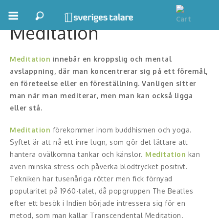
Meditation
Boka ett möte
Samhällsnytta
Meditation
innebär en kroppslig och mental
avslappning, där man koncentrerar sig på ett föremål,
Inspiration
en företeelse eller en föreställning. Vanligen sitter
man när man mediterar, men man kan också ligga
Inspirerande Föreläsare
eller stå.
Personlig utveckling, målsättning
Meditation
förekommer inom buddhismen och yoga.
Syftet är att nå ett inre lugn, som gör det lättare att
Life Stories & Trivsel
hantera ovälkomna tankar och känslor.
Meditation
kan
även minska stress och påverka blodtrycket positivt.
Keynote
Tekniken har tusenåriga rötter men fick förnyad
popularitet på 1960-talet, då popgruppen The Beatles
Moderator, konferencier
efter ett besök i Indien började intressera sig för en
metod, som man kallar Transcendental Meditation.
Moderator