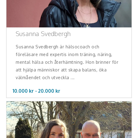
Teamwork, teambuilding, relationer
Vård, omsorg, beroende
Kända personer
Susanna Svedbergh
Företagsledare
Susanna Svedbergh är hälsocoach och
föreläsare med expertis inom träning, näring,
Författare
mental hälsa och återhämtning. Hon brinner för
att hjälpa människor att skapa balans, öka
Idrottare och äventyrare
välmåendet och utveckla ...
Kända musiker
10.000 kr -
20.000
kr
Skådespelare
Alla talare
Alla ämnen