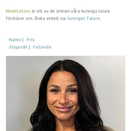
Meditation
är ett av de ämnen våra kunniga talare
Konferencier
föreläser om. Boka enkelt via
Sveriges Talare
.
Workshopledare, facilitator
Radio och TV-profiler
Namn
Pris
Stigande
Fallande
Underhållning och event
Event
Humoristiska föredrag
Ljus och belysning
Komiker
Konst