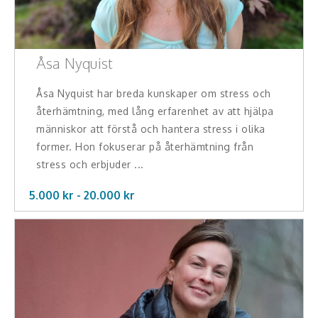
Hälsa, friskvård
Innovation, kreativitet, entreprenörskap,
Åsa Nyquist
intraprenörskap
Åsa Nyquist har breda kunskaper om stress och
Kommunikation och media
återhämtning, med lång erfarenhet av att hjälpa
människor att förstå och hantera stress i olika
Ledarskap, medarbetarskap, HR
former. Hon fokuserar på återhämtning från
Miljö, hållbar utveckling
stress och erbjuder ...
5.000 kr -
20.000
kr
Målsättning, motivation, attityd
Mångfald och integration
Omvärld, politik, juridik
Pedagogik, skola, föräldraskap