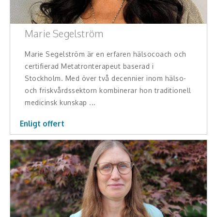
Middagsunderhållning
Musiker
Marie Segelström
Something a Little Different
Marie Segelström är en erfaren hälsocoach och
certifierad Metatronterapeut baserad i
Underhållning
Stockholm. Med över två decennier inom hälso-
och friskvårdssektorn kombinerar hon traditionell
Affärsnytta
medicinsk kunskap ...
Effektivitet, framgång
Enligt offert
Framtid, trender
Försäljning, marknadsföring, service,
kundfokus
Förändring, organisation,
organisationsutveckling