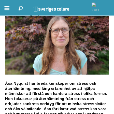
Åsa Nyquist
Boka ett möte
Samhällsnytta
Inspiration
Inspirerande Föreläsare
Personlig utveckling, målsättning
Life Stories & Trivsel
Åsa Nyquist har breda kunskaper om stress och 
återhämtning, med lång erfarenhet av att hjälpa 
Keynote
människor att förstå och hantera stress i olika former. 
Hon fokuserar på återhämtning från stress och 
Moderator, konferencier
erbjuder konkreta verktyg för att minska stressnivåer 
och öka välmående. Åsa förklarar vad stress kan vara 
Moderator
och hur stress i alla former påverkar oss i vardagen. 