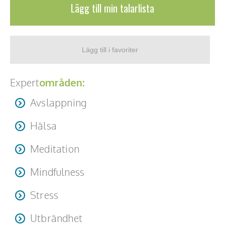
Lägg till min talarlista
Teamwork, teambuilding, relationer
Vård, omsorg, beroende
Kända personer
Företagsledare
Expert
områden:
Författare
Avslappning
Idrottare och äventyrare
Hälsa
Kända musiker
Meditation
Skådespelare
Mindfulness
Alla talare
Stress
Alla ämnen
Utbrändhet