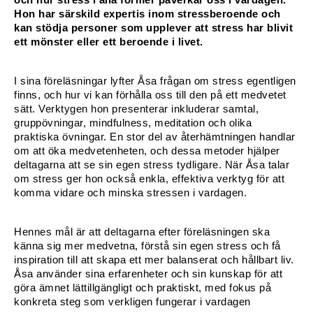
Hon har särskild expertis inom stressberoende och 
Konferencier
kan stödja personer som upplever att stress har blivit 
ett mönster eller ett beroende i livet.
Workshopledare, facilitator
I sina föreläsningar lyfter Åsa frågan om stress egentligen 
Radio och TV-profiler
finns, och hur vi kan förhålla oss till den på ett medvetet 
sätt. Verktygen hon presenterar inkluderar samtal, 
gruppövningar, mindfulness, meditation och olika 
Underhållning och event
praktiska övningar. En stor del av återhämtningen handlar 
om att öka medvetenheten, och dessa metoder hjälper 
Event
deltagarna att se sin egen stress tydligare. När Åsa talar 
om stress ger hon också enkla, effektiva verktyg för att 
Humoristiska föredrag
komma vidare och minska stressen i vardagen.
Ljus och belysning
Hennes mål är att deltagarna efter föreläsningen ska 
känna sig mer medvetna, förstå sin egen stress och få 
Komiker
inspiration till att skapa ett mer balanserat och hållbart liv. 
Åsa använder sina erfarenheter och sin kunskap för att 
Konst
göra ämnet lättillgängligt och praktiskt, med fokus på 
konkreta steg som verkligen fungerar i vardagen