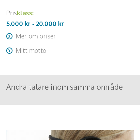
Pris
klass:
5.000 kr -
20.000
kr
Mer om priser
Resa + logi tillkommer
Mitt motto
“Stress är en illusion”
Andra talare inom samma område