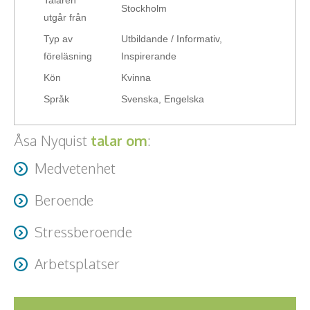
Stockholm
Hälsa, friskvård
utgår från
Typ av
Utbildande / Informativ,
Innovation, kreativitet, entreprenörskap,
föreläsning
Inspirerande
intraprenörskap
Kön
Kvinna
Kommunikation och media
Språk
Svenska, Engelska
Ledarskap, medarbetarskap, HR
Åsa Nyquist
talar om
:
Miljö, hållbar utveckling
Medvetenhet
Målsättning, motivation, attityd
Beroende
Mångfald och integration
Stressberoende
Omvärld, politik, juridik
Arbetsplatser
Pedagogik, skola, föräldraskap