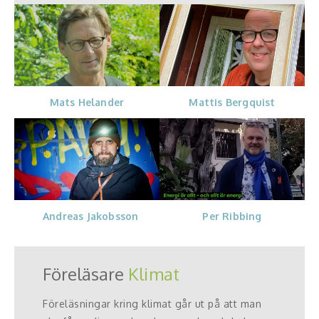
Mats Helander
Mattis Bergquist
Andreas Jakobsson
Per Ribbing
Föreläsare
Klimat
Föreläsningar kring klimat går ut på att man