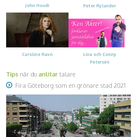
J
ohn Houdi
Peter Rylander
Lina och Conny
Caroline Ravn
Petersén
Tips
när du
anlitar
talare
Fira Göteborg som en grönare stad 2021