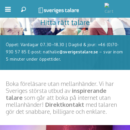
Allt handlar om publiken!
Hitta rätt talare
Boka ett möte
Samhällsnytta
Öppet: Vardagar 07.30–18.30 | Dagtid & jour: +46 (0)70-
Inspiration
930 57 85 E-post: nathalie
@sverigestalare.se
– svar inom
5 minuter under öppettider.
Inspirerande Föreläsare
Personlig utveckling, målsättning
Boka föreläsare utan mellanhänder. Vi har
Life Stories & Trivsel
Sveriges största utbud av
inspirerande
talare
som går att boka på internet utan
Keynote
mellanhänder!
Direktkontakt
med talaren
gör det snabbare, billigare och enklare.
Moderator, konferencier
Moderator