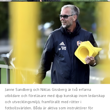
Janne Sandberg och Niklas Gissberg är två erfarna
utbildare och föreläsare med djup kunskap inom ledarskap
och utvecklingsmiljö, framförallt med rötter i
fotbollsvärlden. Båda är aktiva som instruktörer för