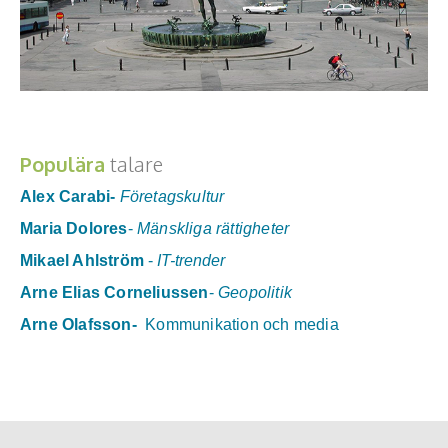
Göteborg ska år 2021 kunna firas som en internationellt
erkänd grön stad. Det var målbilden för
Populära
talare
perspektivgruppen Gröna Staden som 2011 var med och
Alex Carabi-
Företagskultur
tog fram strategin för Göteborgs 400-årsjubileum. Med
tre år kvar till jubileumsfirandet vill vi stämma av vad som
Maria Dolores
-
Mänskliga rättigheter
gjorts och vad...
Mikael Ahlström
-
IT-trender
Arne Elias Corneliussen
-
Geopolitik
Läs mer
Arne Olafsson
-
Kommunikation och media