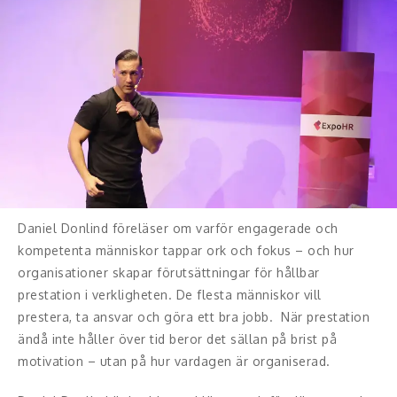
Konferencier
Workshopledare, facilitator
Radio och TV-profiler
Underhållning och event
Event
Daniel Donlind föreläser om varför engagerade och
Humoristiska föredrag
kompetenta människor tappar ork och fokus – och hur
organisationer skapar förutsättningar för hållbar
Ljus och belysning
prestation i verkligheten. De flesta människor vill
prestera, ta ansvar och göra ett bra jobb. När prestation
Komiker
ändå inte håller över tid beror det sällan på brist på
motivation – utan på hur vardagen är organiserad.
Konst