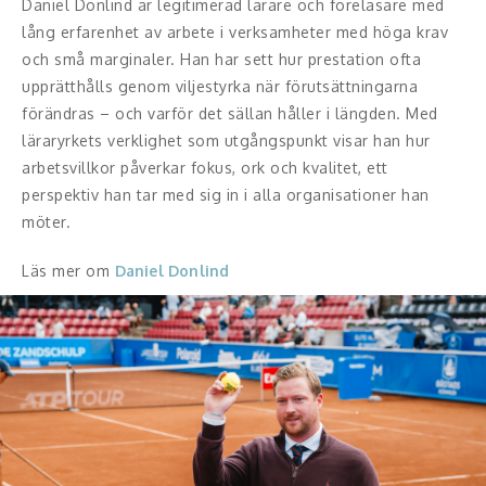
Daniel Donlind är legitimerad lärare och föreläsare med
Middagsunderhållning
lång erfarenhet av arbete i verksamheter med höga krav
Musiker
och små marginaler. Han har sett hur prestation ofta
upprätthålls genom viljestyrka när förutsättningarna
Something a Little Different
förändras – och varför det sällan håller i längden. Med
läraryrkets verklighet som utgångspunkt visar han hur
Underhållning
arbetsvillkor påverkar fokus, ork och kvalitet, ett
perspektiv han tar med sig in i alla organisationer han
Affärsnytta
möter.
Kända personer
Läs mer om
Daniel Donlind
Företagsledare
Författare
Idrottare och äventyrare
Kända musiker