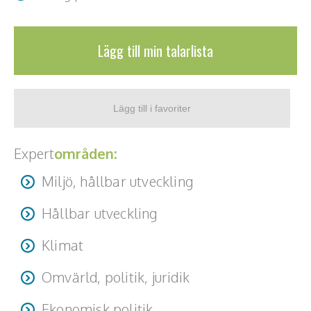
Teamwork, teambuilding, relationer
Vård, omsorg, beroende
Lägg till min talarlista
Kända personer
Företagsledare
Författare
Expert
områden:
Idrottare och äventyrare
Miljö, hållbar utveckling
Kända musiker
Hållbar utveckling
Skådespelare
Klimat
Alla talare
Omvärld, politik, juridik
Alla ämnen
Ekonomisk politik