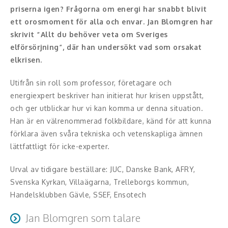
priserna igen? Frågorna om energi har snabbt blivit
Konferencier
ett orosmoment för alla och envar. Jan Blomgren har
skrivit “Allt du behöver veta om Sveriges
Workshopledare, facilitator
elförsörjning”, där han undersökt vad som orsakat
elkrisen.
Radio och TV-profiler
Utifrån sin roll som professor, företagare och
Underhållning och event
energiexpert beskriver han initierat hur krisen uppstått,
och ger utblickar hur vi kan komma ur denna situation.
Event
Han är en välrenommerad folkbildare, känd för att kunna
förklara även svåra tekniska och vetenskapliga ämnen
Humoristiska föredrag
lättfattligt för icke-experter.
Ljus och belysning
Urval av tidigare beställare: JUC, Danske Bank, AFRY,
Svenska Kyrkan, Villaägarna, Trelleborgs kommun,
Komiker
Handelsklubben Gävle, SSEF, Ensotech
Konst
Jan Blomgren som talare