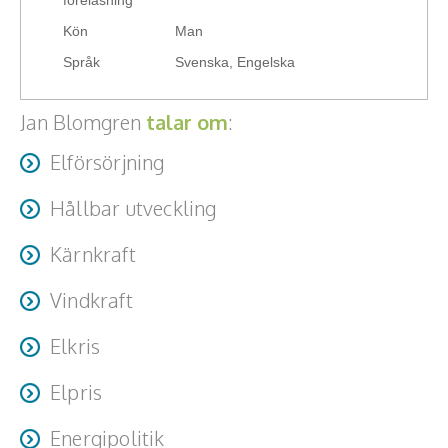
Hälsa, friskvård
Kön
Man
Språk
Svenska, Engelska
Innovation, kreativitet, entreprenörskap,
intraprenörskap
Jan Blomgren
talar om
:
Kommunikation och media
Elförsörjning
Ledarskap, medarbetarskap, HR
Hållbar utveckling
Miljö, hållbar utveckling
Kärnkraft
Målsättning, motivation, attityd
Vindkraft
Mångfald och integration
Elkris
Omvärld, politik, juridik
Elpris
Pedagogik, skola, föräldraskap
Energipolitik