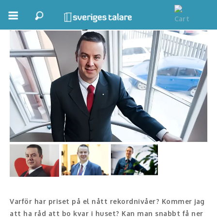
Jan Blomgren
Boka ett möte
Samhällsnytta
Inspiration
Inspirerande Föreläsare
Personlig utveckling, målsättning
Life Stories & Trivsel
Keynote
Moderator, konferencier
Varför har priset på el nått rekordnivåer? Kommer jag
att ha råd att bo kvar i huset? Kan man snabbt få ner
Moderator