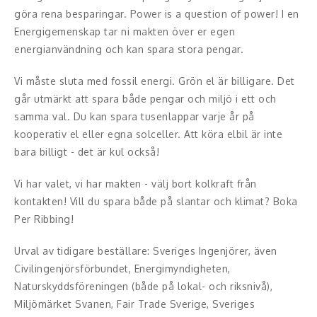
Middagsunderhållning
göra rena besparingar. Power is a question of power! I en
Energigemenskap tar ni makten över er egen
Musiker
energianvändning och kan spara stora pengar.
Something a Little Different
Vi måste sluta med fossil energi. Grön el är billigare. Det
går utmärkt att spara både pengar och miljö i ett och
Underhållning
samma val. Du kan spara tusenlappar varje år på
kooperativ el eller egna solceller. Att köra elbil är inte
Affärsnytta
bara billigt - det är kul också!
Effektivitet, framgång
Vi har valet, vi har makten - välj bort kolkraft från
kontakten! Vill du spara både på slantar och klimat? Boka
Framtid, trender
Per Ribbing!
Försäljning, marknadsföring, service,
Urval av tidigare beställare: Sveriges Ingenjörer, även
kundfokus
Civilingenjörsförbundet, Energimyndigheten,
Naturskyddsföreningen (både på lokal- och riksnivå),
Förändring, organisation,
Miljömärket Svanen, Fair Trade Sverige, Sveriges
organisationsutveckling