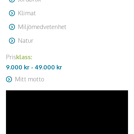
Klimat
Miljömedvetenhet
Natur
Pris
klass:
9.000 kr -
49.000
kr
Mitt motto
”Det måste vara roligt att rädda planeten – annars går det
nog inte.” ”I’m not in the business of decreasing
emissions. I’m in the business of increasing the chances
for my kids to survive without war.” ”Use your brain – Go
by train.” “Att inte cykla – det är verkligen att gå för
långt!” “Energi är allt - och allt är energi.” “Power is a