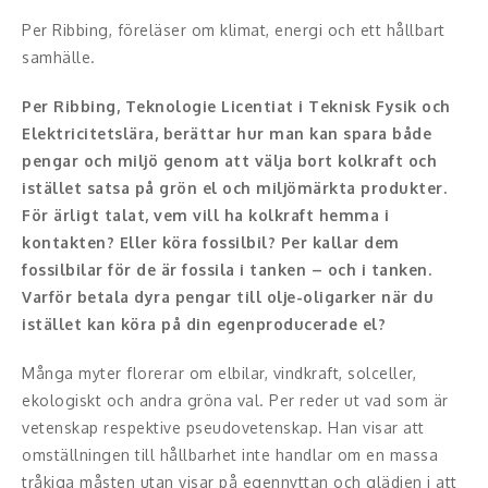
Moderator
Per Ribbing, föreläser om klimat, energi och ett hållbart
Konferencier
samhälle.
Workshopledare, facilitator
Per Ribbing, Teknologie Licentiat i Teknisk Fysik och
Elektricitetslära, berättar hur man kan spara både
Radio och TV-profiler
pengar och miljö genom att välja bort kolkraft och
istället satsa på grön el och miljömärkta produkter.
Underhållning och event
För ärligt talat, vem vill ha kolkraft hemma i
kontakten? Eller köra fossilbil? Per kallar dem
Event
fossilbilar för de är fossila i tanken – och i tanken.
Varför betala dyra pengar till olje-oligarker när du
Humoristiska föredrag
istället kan köra på din egenproducerade el?
Ljus och belysning
Många myter florerar om elbilar, vindkraft, solceller,
ekologiskt och andra gröna val. Per reder ut vad som är
Komiker
vetenskap respektive pseudovetenskap. Han visar att
omställningen till hållbarhet inte handlar om en massa
Konst
tråkiga måsten utan visar på egennyttan och glädjen i att