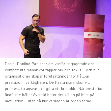
Konferencier
Workshopledare, facilitator
Radio och TV-profiler
Underhållning och event
Event
Daniel Donlind föreläser om varför engagerade och
Humoristiska föredrag
kompetenta människor tappar ork och fokus – och hur
organisationer skapar förutsättningar för hållbar
Ljus och belysning
prestation i verkligheten. De flesta människor vill
prestera, ta ansvar och göra ett bra jobb. När prestation
Komiker
ändå inte håller över tid beror det sällan på brist på
motivation – utan på hur vardagen är organiserad.
Konst