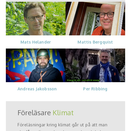
Mats Helander
Mattis Bergquist
Andreas Jakobsson
Per Ribbing
Föreläsare
Klimat
Föreläsningar kring klimat går ut på att man