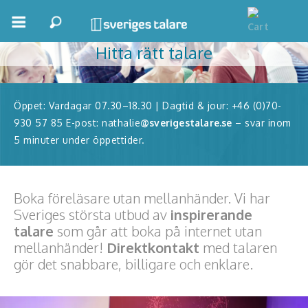
Allt handlar om publiken!
Hitta rätt talare
Boka ett möte
Samhällsnytta
Öppet: Vardagar 07.30–18.30 | Dagtid & jour: +46 (0)70-
Inspiration
930 57 85 E-post: nathalie
@sverigestalare.se
– svar inom
5 minuter under öppettider.
Inspirerande Föreläsare
Personlig utveckling, målsättning
Boka föreläsare utan mellanhänder. Vi har
Life Stories & Trivsel
Sveriges största utbud av
inspirerande
talare
som går att boka på internet utan
Keynote
mellanhänder!
Direktkontakt
med talaren
gör det snabbare, billigare och enklare.
Moderator, konferencier
Moderator