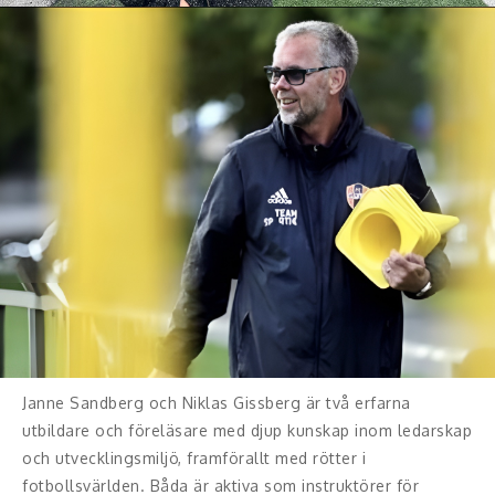
Janne Sandberg och Niklas Gissberg är två erfarna
utbildare och föreläsare med djup kunskap inom ledarskap
och utvecklingsmiljö, framförallt med rötter i
fotbollsvärlden. Båda är aktiva som instruktörer för