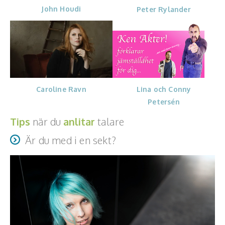
J
ohn Houdi
Peter Rylander
Lina och Conny
Caroline Ravn
Petersén
Tips
när du
anlitar
talare
Är du med i en sekt?