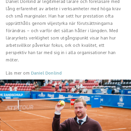
Daniel Donlind är legitimerad lärare och föreläsare med
Middagsunderhållning
lång erfarenhet av arbete i verksamheter med höga krav
Musiker
och små marginaler. Han har sett hur prestation ofta
upprätthålls genom viljestyrka när förutsättningarna
Something a Little Different
förändras – och varför det sällan håller i längden. Med
läraryrkets verklighet som utgångspunkt visar han hur
Underhållning
arbetsvillkor påverkar fokus, ork och kvalitet, ett
perspektiv han tar med sig in i alla organisationer han
Affärsnytta
möter.
Kända personer
Läs mer om
Daniel Donlind
Företagsledare
Författare
Idrottare och äventyrare
Kända musiker