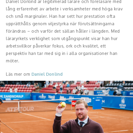
Daniel Donlind är legitimerad lärare och föreläsare med
Middagsunderhållning
lång erfarenhet av arbete i verksamheter med höga krav
Musiker
och små marginaler. Han har sett hur prestation ofta
upprätthålls genom viljestyrka när förutsättningarna
Something a Little Different
förändras – och varför det sällan håller i längden. Med
läraryrkets verklighet som utgångspunkt visar han hur
Underhållning
arbetsvillkor påverkar fokus, ork och kvalitet, ett
perspektiv han tar med sig in i alla organisationer han
Affärsnytta
möter.
Kända personer
Läs mer om
Daniel Donlind
Företagsledare
Författare
Idrottare och äventyrare
Kända musiker