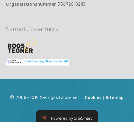
Organisationsnummer
556728-0283
Samarbetspartners
© 2008–2019 SverigesTalare.se
|
Cookies
|
Sitemap
Powered by SiteSmart