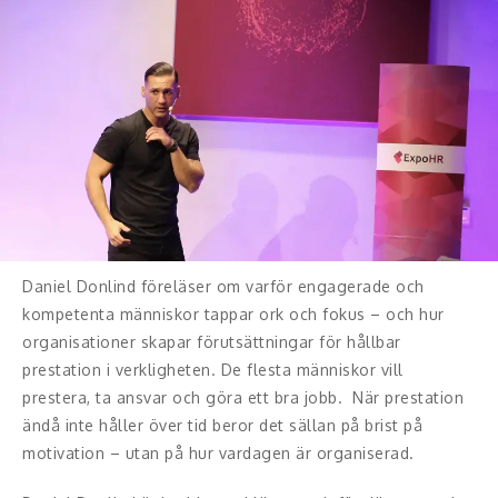
Konferencier
Workshopledare, facilitator
Radio och TV-profiler
Underhållning och event
Event
Daniel Donlind föreläser om varför engagerade och
Humoristiska föredrag
kompetenta människor tappar ork och fokus – och hur
organisationer skapar förutsättningar för hållbar
Ljus och belysning
prestation i verkligheten. De flesta människor vill
prestera, ta ansvar och göra ett bra jobb. När prestation
Komiker
ändå inte håller över tid beror det sällan på brist på
motivation – utan på hur vardagen är organiserad.
Konst