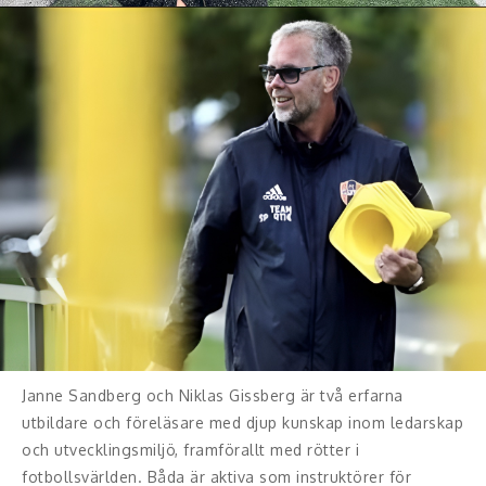
Janne Sandberg och Niklas Gissberg är två erfarna
utbildare och föreläsare med djup kunskap inom ledarskap
och utvecklingsmiljö, framförallt med rötter i
fotbollsvärlden. Båda är aktiva som instruktörer för