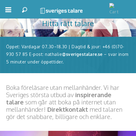
Allt handlar om publiken!
Hitta rätt talare
Boka ett möte
Samhällsnytta
Öppet: Vardagar 07.30–18.30 | Dagtid & jour: +46 (0)70-
Inspiration
930 57 85 E-post: nathalie
@sverigestalare.se
– svar inom
5 minuter under öppettider.
Inspirerande Föreläsare
Personlig utveckling, målsättning
Boka föreläsare utan mellanhänder. Vi har
Life Stories & Trivsel
Sveriges största utbud av
inspirerande
talare
som går att boka på internet utan
Keynote
mellanhänder!
Direktkontakt
med talaren
gör det snabbare, billigare och enklare.
Moderator, konferencier
Moderator