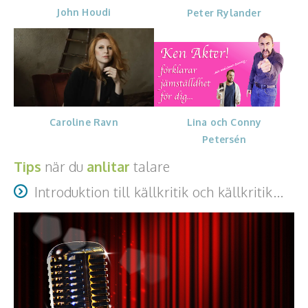
J
ohn Houdi
Peter Rylander
Lina och Conny
Caroline Ravn
Petersén
Tips
när du
anlitar
talare
Introduktion till källkritik och källkritik...