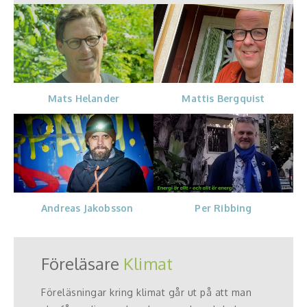
Mats Helander
Mattis Bergquist
Andreas Jakobsson
Per Ribbing
Föreläsare
Klimat
Föreläsningar kring klimat går ut på att man