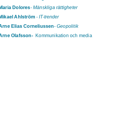
storstadspromenad med förhoppningarna om att
Maria Dolores
-
Mänskliga rättigheter
tillslut hitta till Karin Klerfelts föreläsningssal inne
Mikael Ahlström
-
IT-trender
i...
Arne Elias Corneliussen
-
Geopolitik
Läs mer
Arne Olafsson
-
Kommunikation och media