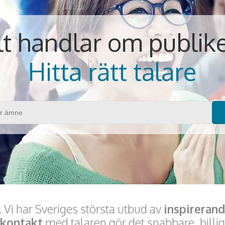
lt handlar om publik
Hitta rätt talare
 Vi har Sveriges största utbud av
inspirerand
tkontakt
med talaren gör det snabbare, billig