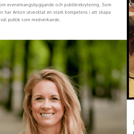
 inom evenemangsbyggande och publikrekrytering. Som
r har Anton utvecklat en stark kompetens i att skapa
åväl publik som medverkande.