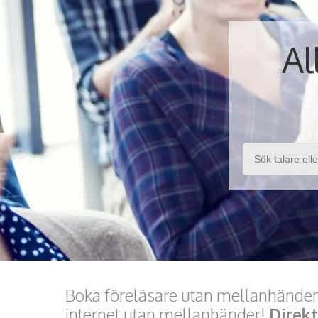
Al
Boka föreläsare utan mellanhänder.
internet utan mellanhänder!
Direk