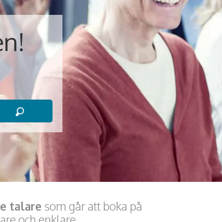
en!
e talare
som går att boka på
are och enklare.