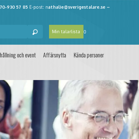
70-930 57 85
E-post: n
athalie@sverigestalare.se
–
Min talarlista
0
hållning och event
Affärsnytta
Kända personer