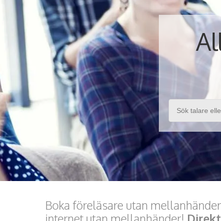
Al
Boka föreläsare utan mellanhänder.
internet utan mellanhänder!
Direk