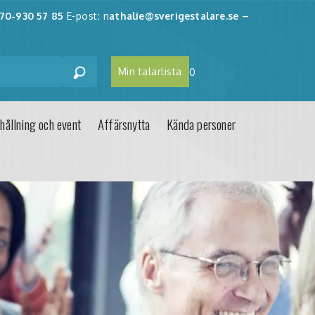
70-930 57 85
E-post: n
athalie@sverigestalare.se
–
Min talarlista
0
hållning och event
Affärsnytta
Kända personer