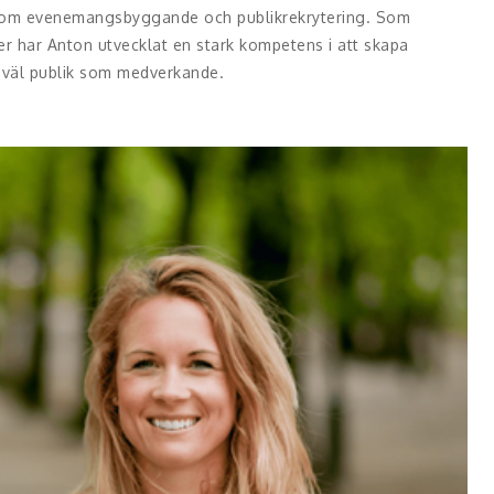
 inom evenemangsbyggande och publikrekrytering. Som
r har Anton utvecklat en stark kompetens i att skapa
åväl publik som medverkande.