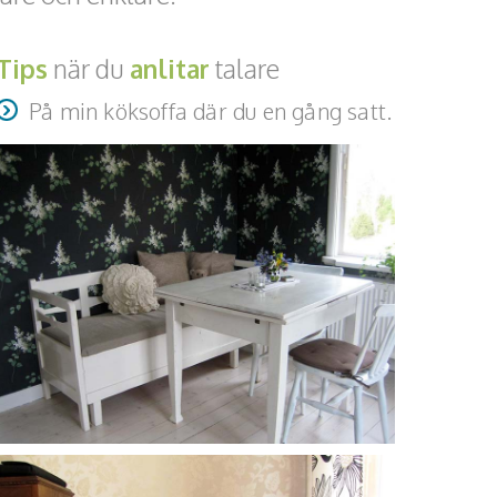
Tips
när du
anlitar
talare
På min köksoffa där du en gång satt.