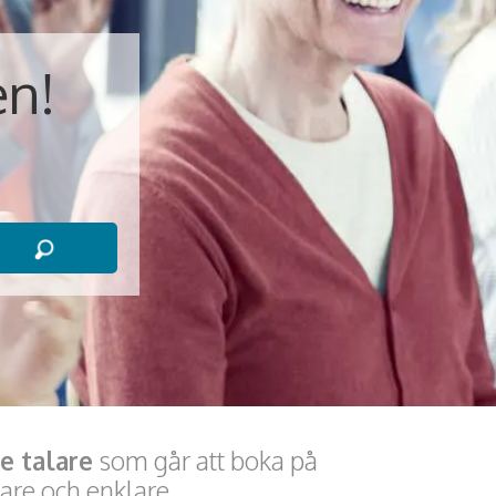
en!
e talare
som går att boka på
are och enklare.