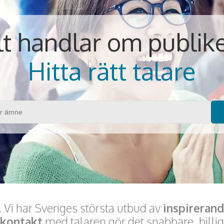
lt handlar om publik
Hitta rätt talare
 Vi har Sveriges största utbud av
inspirerand
tkontakt
med talaren gör det snabbare, billig