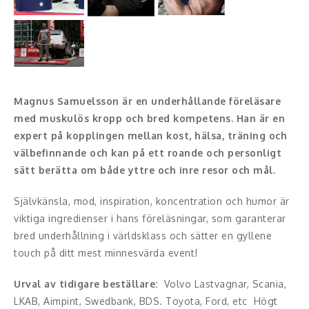
Konferencier
Workshopledare, facilitator
Radio och TV-profiler
Magnus Samuelsson är en underhållande föreläsare
med muskulös kropp och bred kompetens. Han är en
Underhållning och event
expert på kopplingen mellan kost, hälsa, träning och
välbefinnande och kan på ett roande och personligt
Event
sätt berätta om både yttre och inre resor och mål.
Humoristiska föredrag
Självkänsla, mod, inspiration, koncentration och humor är
Ljus och belysning
viktiga ingredienser i hans föreläsningar, som garanterar
bred underhållning i världsklass och sätter en gyllene
Komiker
touch på ditt mest minnesvärda event!
Konst
Urval av tidigare beställare:
Volvo Lastvagnar, Scania,
LKAB, Aimpint, Swedbank, BDS. Toyota, Ford, etc Högt