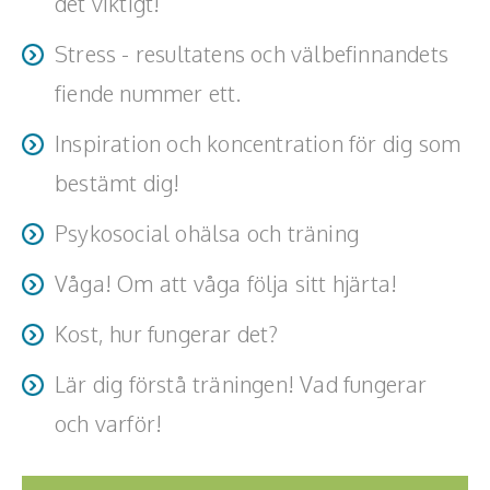
det viktigt!
Teamwork, teambuilding, relationer
Stress - resultatens och välbefinnandets
Vård, omsorg, beroende
fiende nummer ett.
Kända personer
Inspiration och koncentration för dig som
Företagsledare
bestämt dig!
Författare
Psykosocial ohälsa och träning
Idrottare och äventyrare
Våga! Om att våga följa sitt hjärta!
Kända musiker
Kost, hur fungerar det?
Skådespelare
Lär dig förstå träningen! Vad fungerar
Alla talare
och varför!
Alla ämnen