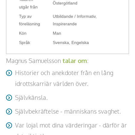
Östergötland
Hälsa, friskvård
utgår från
Typ av
Utbildande / Informativ,
Innovation, kreativitet, entreprenörskap,
föreläsning
Inspirerande
intraprenörskap
Kön
Man
Kommunikation och media
Språk
Svenska, Engelska
Ledarskap, medarbetarskap, HR
Magnus Samuelsson
talar om
:
Miljö, hållbar utveckling
Historier och anekdoter från en lång
idrottskarriär världen över.
Målsättning, motivation, attityd
Självkänsla.
Mångfald och integration
Självbekräftelse - människans svaghet.
Omvärld, politik, juridik
Var lojal mot dina värderingar - därför är
Pedagogik, skola, föräldraskap