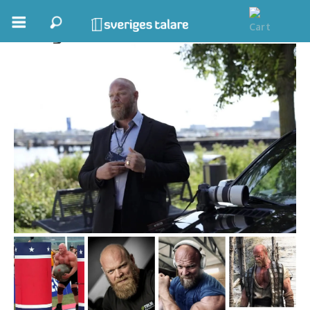
Magnus Samuelsson
Boka ett möte
Samhällsnytta
Inspiration
Inspirerande Föreläsare
Personlig utveckling, målsättning
Life Stories & Trivsel
Keynote
Moderator, konferencier
Moderator