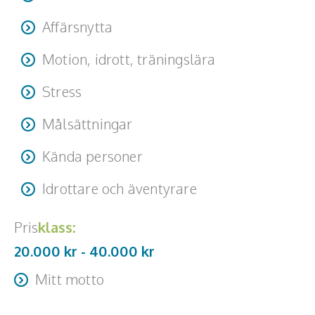
Affärsnytta
Motion, idrott, träningslära
Stress
Målsättningar
Kända personer
Idrottare och äventyrare
Pris
klass:
20.000 kr -
40.000
kr
Mitt motto
Vi lever bara en gång, lev den gången!