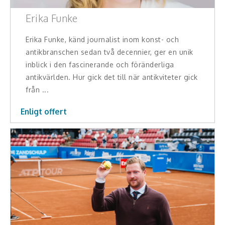
Teamwork, teambuilding, relationer
Erika Funke
Vård, omsorg, beroende
Erika Funke, känd journalist inom konst- och
antikbranschen sedan två decennier, ger en unik
Kända personer
inblick i den fascinerande och föränderliga
Företagsledare
antikvärlden. Hur gick det till när antikviteter gick
från ...
Författare
Enligt offert
Idrottare och äventyrare
Kända musiker
Skådespelare
Alla talare
Alla ämnen