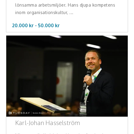
lönsamma arbetsmiljöer. Hans djupa kompetens
inom organisationskultur, ...
20.000 kr -
50.000
kr
Karl-Johan Hasselström