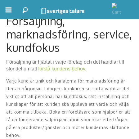
Försäljning,
Boka ett möte
marknadsföring, service,
Samhällsnytta
kundfokus
Inspiration
Försäljning är hjärtat i varje företag och det handlar till
Inspirerande Föreläsare
stor del om att
förstå kundens behov
.
Personlig utveckling, målsättning
Varje kund är unik och kanalerna för marknadsföring är
fler än någonsin. I dagens konkurrensutsatta värld är det
Life Stories & Trivsel
viktigt att all personal har kundfokus, rätt inställning och
kunskaper för att kunden ska uppleva ett värde och välja
Keynote
att komma tillbaka. Boka en föreläsare som hjälper er att
få en fungerande säljorganisation som ökar efterfrågan
Moderator, konferencier
på era produkter/tjänster och möter kundernas skiftande
behov.
Moderator