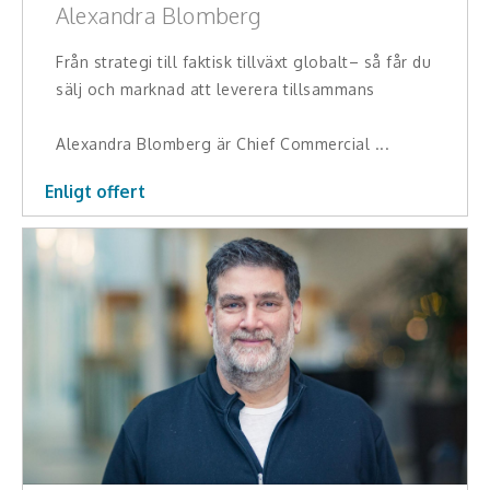
Middagsunderhållning
Alexandra Blomberg
Musiker
Från strategi till faktisk tillväxt globalt– så får du
sälj och marknad att leverera tillsammans
Something a Little Different
Alexandra Blomberg är Chief Commercial ...
Underhållning
Enligt offert
Affärsnytta
Effektivitet, framgång
Framtid, trender
Försäljning, marknadsföring, service,
kundfokus
Förändring, organisation,
organisationsutveckling