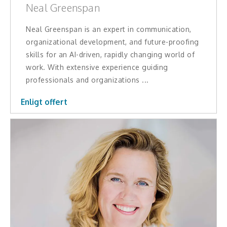
Neal Greenspan
Hälsa, friskvård
Neal Greenspan is an expert in communication,
Innovation, kreativitet, entreprenörskap,
organizational development, and future-proofing
intraprenörskap
skills for an AI-driven, rapidly changing world of
work. With extensive experience guiding
Kommunikation och media
professionals and organizations ...
Ledarskap, medarbetarskap, HR
Enligt offert
Miljö, hållbar utveckling
Målsättning, motivation, attityd
Mångfald och integration
Omvärld, politik, juridik
Pedagogik, skola, föräldraskap