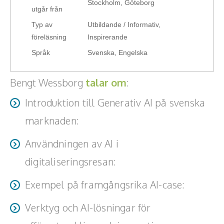
Stockholm, Göteborg
Teamwork, teambuilding, relationer
utgår från
Typ av
Utbildande / Informativ,
Vård, omsorg, beroende
föreläsning
Inspirerande
Kända personer
Språk
Svenska, Engelska
Företagsledare
Bengt Wessborg
talar om
:
Författare
Introduktion till Generativ AI på svenska
marknaden:
Idrottare och äventyrare
Ge en översikt av den aktuella situationen och statistik
Användningen av AI i
Kända musiker
kring användningen av generativ AI i Sverige.
digitaliseringsresan:
Skådespelare
Beskriver hur företag kan integrera AI i sin
Exempel på framgångsrika AI-case:
Alla talare
digitaliseringsresa och fördelarna med att bli en AI-driven
Exempel på hur företag har använt AI för att skapa
organisation.
Verktyg och AI-lösningar för
Alla ämnen
mervärde och förbättra sina processer.