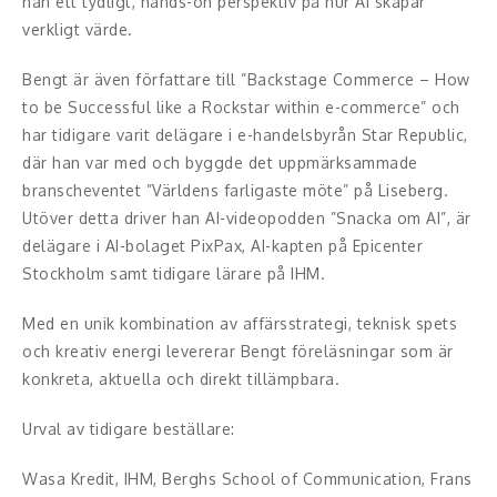
han ett tydligt, hands-on perspektiv på hur AI skapar
Middagsunderhållning
verkligt värde.
Musiker
Bengt är även författare till ”Backstage Commerce – How
to be Successful like a Rockstar within e-commerce” och
Something a Little Different
har tidigare varit delägare i e-handelsbyrån Star Republic,
Underhållning
där han var med och byggde det uppmärksammade
branscheventet ”Världens farligaste möte” på Liseberg.
Affärsnytta
Utöver detta driver han AI-videopodden ”Snacka om AI”, är
delägare i AI-bolaget PixPax, AI-kapten på Epicenter
Effektivitet, framgång
Stockholm samt tidigare lärare på IHM.
Framtid, trender
Med en unik kombination av affärsstrategi, teknisk spets
och kreativ energi levererar Bengt föreläsningar som är
Försäljning, marknadsföring, service,
konkreta, aktuella och direkt tillämpbara.
kundfokus
Urval av tidigare beställare:
Förändring, organisation,
organisationsutveckling
Wasa Kredit, IHM, Berghs School of Communication, Frans