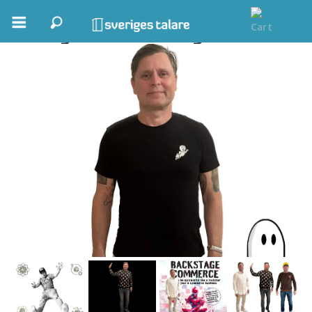
Bengt Wessborg
Boka ett möte
Samhällsnytta
Inspiration
Inspirerande Föreläsare
Personlig utveckling, målsättning
Life Stories & Trivsel
Keynote
Moderator, konferencier
Moderator