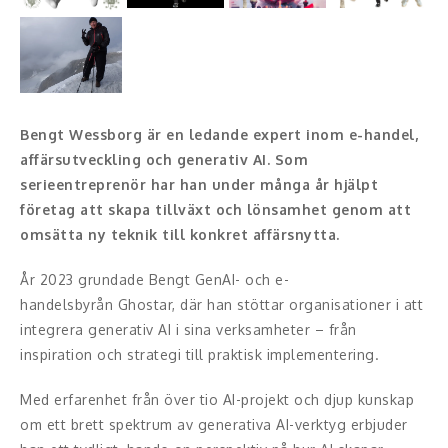
Konferencier
Workshopledare, facilitator
Radio och TV-profiler
Bengt Wessborg är en ledande expert inom e-handel,
affärsutveckling och generativ AI. Som
Underhållning och event
serieentreprenör har han under många år hjälpt
företag att skapa tillväxt och lönsamhet genom att
Event
omsätta ny teknik till konkret affärsnytta.
Humoristiska föredrag
År 2023 grundade Bengt GenAI- och e-
handelsbyrån Ghostar, där han stöttar organisationer i att
Ljus och belysning
integrera generativ AI i sina verksamheter – från
inspiration och strategi till praktisk implementering.
Komiker
Med erfarenhet från över tio AI-projekt och djup kunskap
Konst
om ett brett spektrum av generativa AI-verktyg erbjuder