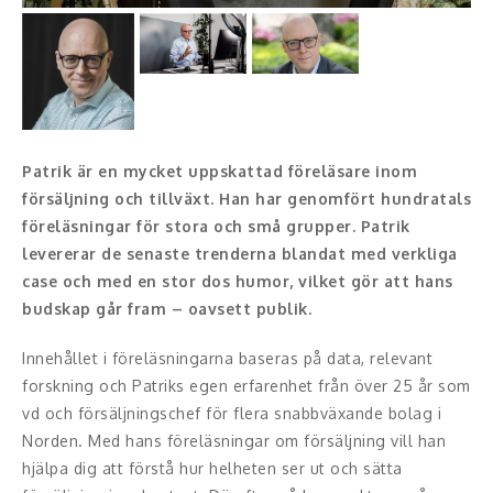
Konferencier
Workshopledare, facilitator
Radio och TV-profiler
Patrik är en mycket uppskattad föreläsare inom
Underhållning och event
försäljning och tillväxt. Han har genomfört hundratals
föreläsningar för stora och små grupper. Patrik
Event
levererar de senaste trenderna blandat med verkliga
case och med en stor dos humor, vilket gör att hans
Humoristiska föredrag
budskap går fram – oavsett publik.
Ljus och belysning
Innehållet i föreläsningarna baseras på data, relevant
forskning och Patriks egen erfarenhet från över 25 år som
Komiker
vd och försäljningschef för flera snabbväxande bolag i
Norden. Med hans föreläsningar om försäljning vill han
Konst
hjälpa dig att förstå hur helheten ser ut och sätta