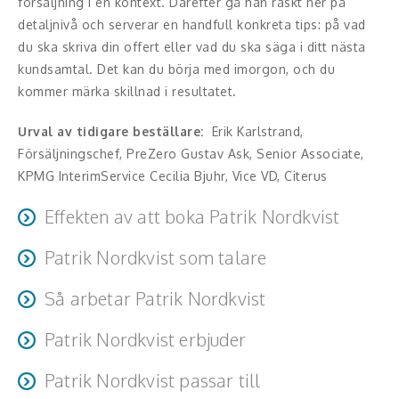
försäljning i en kontext. Därefter gå han raskt ner på
Middagsunderhållning
detaljnivå och serverar en handfull konkreta tips: på vad
Musiker
du ska skriva din offert eller vad du ska säga i ditt nästa
kundsamtal. Det kan du börja med imorgon, och du
Something a Little Different
kommer märka skillnad i resultatet
.
Underhållning
Urval av tidigare beställare:
Erik Karlstrand,
Försäljningschef, PreZero Gustav Ask, Senior Associate,
Affärsnytta
KPMG InterimService Cecilia Bjuhr, Vice VD, Citerus
Effektivitet, framgång
Effekten av att boka Patrik Nordkvist
Framtid, trender
Patrik Nordkvist som talare
Åhörarna får inspiration och konkreta råd för
maximerad försäljning och vinst.
Föreläsningen anpassas utifrån era specifika behov och
Försäljning, marknadsföring, service,
Så arbetar Patrik Nordkvist
förutsättningar. Nedan ser ni exempel på teman för
kundfokus
Patrik varvar relevant forskning med storytelling och
föreläsningar om försäljning. Kontakta oss gärna om ni
Patrik Nordkvist erbjuder
levererar mycket kunskap och praktiska tips på kort tid.
Förändring, organisation,
önskar en föreläsning om något annat tema inom
Föreläsning
Patrik Nordkvist passar till
organisationsutveckling
försäljning och tillväxt.
Träning och utbildning