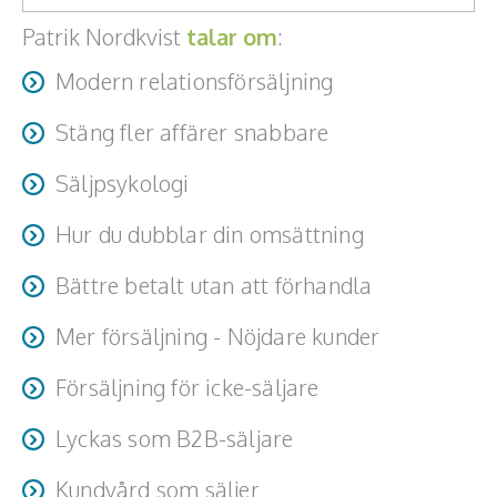
Teamwork, teambuilding, relationer
Patrik Nordkvist
talar om
:
Vård, omsorg, beroende
Modern relationsförsäljning
Kända personer
Stäng fler affärer snabbare
Företagsledare
Säljpsykologi
Författare
Hur du dubblar din omsättning
Idrottare och äventyrare
Bättre betalt utan att förhandla
Kända musiker
Mer försäljning - Nöjdare kunder
Skådespelare
Försäljning för icke-säljare
Alla talare
Lyckas som B2B-säljare
Alla ämnen
Kundvård som säljer