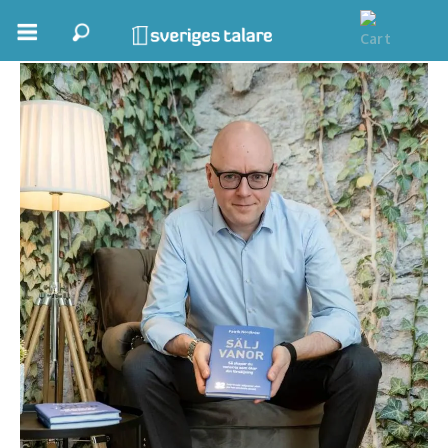
Patrik Nordkvist
Boka ett möte
Samhällsnytta
Inspiration
Inspirerande Föreläsare
Personlig utveckling, målsättning
Life Stories & Trivsel
Keynote
Moderator, konferencier
Moderator