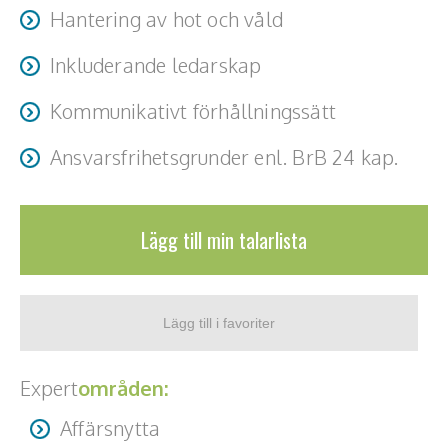
Teamwork, teambuilding, relationer
Hantering av hot och våld
Vård, omsorg, beroende
Inkluderande ledarskap
Kända personer
Kommunikativt förhållningssätt
Företagsledare
Ansvarsfrihetsgrunder enl. BrB 24 kap.
Författare
Lägg till min talarlista
Idrottare och äventyrare
Kända musiker
Skådespelare
Alla talare
Expert
områden:
Affärsnytta
Alla ämnen