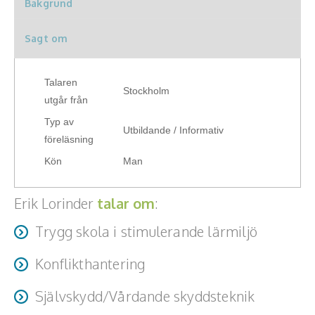
Bakgrund
Hälsa, friskvård
Sagt om
Innovation, kreativitet, entreprenörskap,
intraprenörskap
Talaren
Stockholm
Kommunikation och media
utgår från
Typ av
Ledarskap, medarbetarskap, HR
Utbildande / Informativ
föreläsning
Kön
Man
Miljö, hållbar utveckling
Målsättning, motivation, attityd
Erik Lorinder
talar om
:
Mångfald och integration
Trygg skola i stimulerande lärmiljö
Omvärld, politik, juridik
Konflikthantering
Pedagogik, skola, föräldraskap
Självskydd/Vårdande skyddsteknik