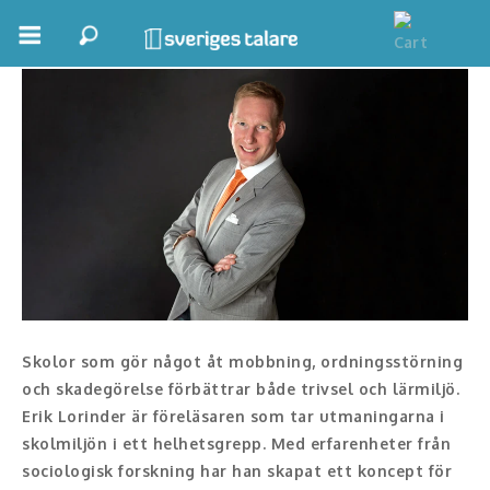
Erik Lorinder
Boka ett möte
Samhällsnytta
Inspiration
Inspirerande Föreläsare
Personlig utveckling, målsättning
Life Stories & Trivsel
Skolor som gör något åt mobbning, ordningsstörning
Keynote
och skadegörelse förbättrar både trivsel och lärmiljö.
Erik Lorinder är föreläsaren som tar utmaningarna i
Moderator, konferencier
skolmiljön i ett helhetsgrepp. Med erfarenheter från
sociologisk forskning har han skapat ett koncept för
Moderator