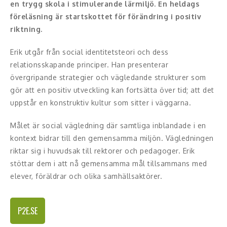
en trygg skola i stimulerande lärmiljö. En heldags
föreläsning är startskottet för förändring i positiv
Konferencier
riktning.
Workshopledare, facilitator
Erik utgår från social identitetsteori och dess
relationsskapande principer. Han presenterar
Radio och TV-profiler
övergripande strategier och vägledande strukturer som
gör att en positiv utveckling kan fortsätta över tid; att det
Underhållning och event
uppstår en konstruktiv kultur som sitter i väggarna.
Event
Målet är social vägledning där samtliga inblandade i en
Humoristiska föredrag
kontext bidrar till den gemensamma miljön. Vägledningen
riktar sig i huvudsak till rektorer och pedagoger. Erik
Ljus och belysning
stöttar dem i att nå gemensamma mål tillsammans med
elever, föräldrar och olika samhällsaktörer.
Komiker
Konst
P2E.SE