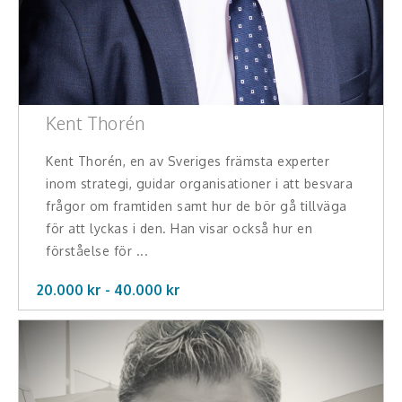
Hälsa, friskvård
Innovation, kreativitet, entreprenörskap,
intraprenörskap
Kent Thorén
Kommunikation och media
Kent Thorén, en av Sveriges främsta experter
Ledarskap, medarbetarskap, HR
inom strategi, guidar organisationer i att besvara
frågor om framtiden samt hur de bör gå tillväga
Miljö, hållbar utveckling
för att lyckas i den. Han visar också hur en
förståelse för ...
Målsättning, motivation, attityd
20.000 kr -
40.000
kr
Mångfald och integration
Omvärld, politik, juridik
Pedagogik, skola, föräldraskap