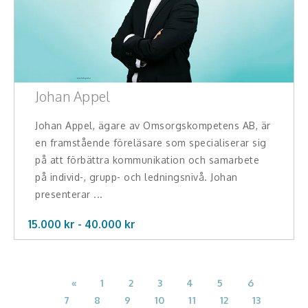
Johan Appel
Johan Appel, ägare av Omsorgskompetens AB, är
en framstående föreläsare som specialiserar sig
på att förbättra kommunikation och samarbete
på individ-, grupp- och ledningsnivå. Johan
presenterar ...
15.000 kr -
40.000
kr
«
1
2
3
4
5
6
7
8
9
10
11
12
13