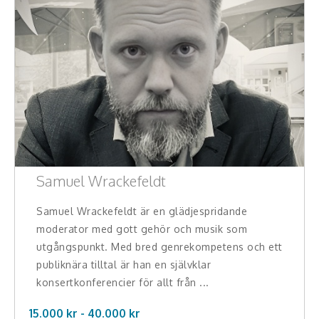
Teamwork, teambuilding, relationer
Vård, omsorg, beroende
Kända personer
Företagsledare
Författare
Samuel Wrackefeldt
Idrottare och äventyrare
Samuel Wrackefeldt är en glädjespridande
Kända musiker
moderator med gott gehör och musik som
Skådespelare
utgångspunkt. Med bred genrekompetens och ett
publiknära tilltal är han en självklar
Alla talare
konsertkonferencier för allt från ...
Alla ämnen
15.000 kr -
40.000
kr