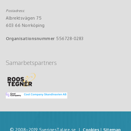
Postadress:
Albrektsvägen 75
603 66 Norrköping
Organisationsnummer
556728-0283
Samarbetspartners
© 2008–2019 SverigesTalare.se
|
Cookies
|
Sitemap