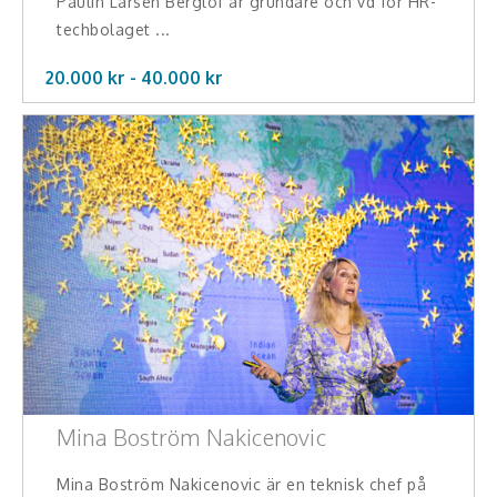
Paulin Larsen Berglöf är grundare och vd för HR-
techbolaget ...
20.000 kr -
40.000
kr
Mina Boström Nakicenovic
Mina Boström Nakicenovic är en teknisk chef på