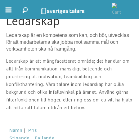
Ledarskap
Boka ett möte
Ledarskap är en kompetens som kan, och bör, utvecklas
Samhällsnytta
för att medarbetarna ska jobba mot samma mål och
verksamheten ska nå framgång.
Inspiration
Ledarskap är ett mångfacetterat område; det handlar om
allt från kommunikation, mänskligt beteende och
Inspirerande Föreläsare
prioritering till motivation, teambuilding och
Personlig utveckling, målsättning
konflikthantering. Våra talare inom ledarskap har olika
bakgrund och olika infallsvinkel på ämnet. Använd gärna
Life Stories & Trivsel
filterfunktionen till höger, eller ring oss om du vill ha hjälp
att hitta rätt talare utifrån ert behov.
Keynote
Moderator, konferencier
Namn
Pris
Stigande
Fallande