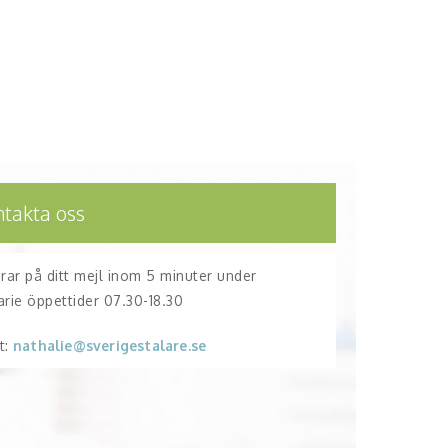
ntakta oss
arar på ditt mejl inom 5 minuter under
arie öppettider 07.30-18.30
t:
nathalie@sverigestalare.se