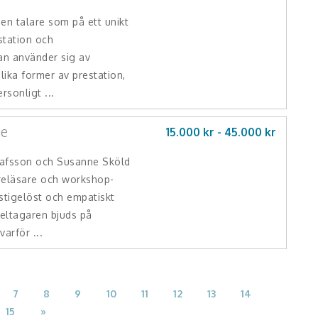
en talare som på ett unikt
estation och
an använder sig av
olika former av prestation,
rsonligt ...
ne
15.000 kr -
45.000
kr
tafsson och Susanne Sköld
reläsare och workshop-
stigelöst och empatiskt
Deltagaren bjuds på
varför ...
7
8
9
10
11
12
13
14
15
»