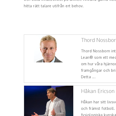
hitta rätt talare utifrån ert behov.
Thord Nossbo
Thord Nossborn int
Lean® som ett medel
om hur våra hjärno
framgångar och bri
Detta ...
Håkan Ericson
Håkan har sitt livs
och främst fotboll.
fysiologiska kunsk