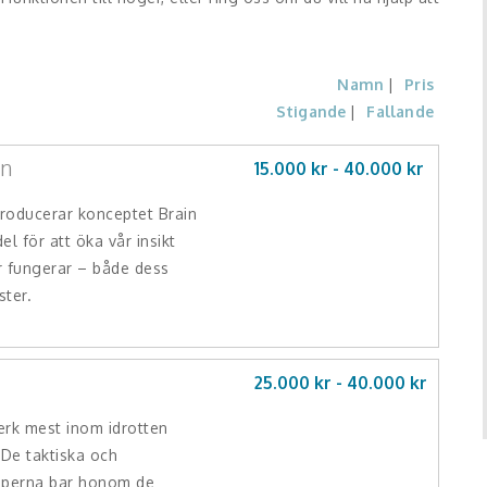
Namn
Pris
Stigande
Fallande
rn
15.000 kr -
40.000
kr
roducerar konceptet Brain
 för att öka vår insikt
r fungerar – både dess
ster.
25.000 kr -
40.000
kr
verk mest inom idrotten
 De taktiska och
aperna bar honom de