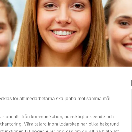
ecklas för att medarbetarna ska jobba mot samma mål
lar om allt från kommunikation, mänskligt beteende och
ikthantering. Våra talare inom ledarskap har olika bakgrund
funktionen till höger, eller ring oss om du vill ha hjälp att