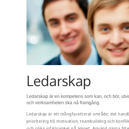
Ledarskap
Ledarskap är en kompetens som kan, och bör, utv
och verksamheten ska nå framgång.
Ledarskap är ett mångfacetterat område; det hand
prioritering till motivation, teambuilding och konfl
och olika infallsvinkel på ämnet. Använd gärna filter