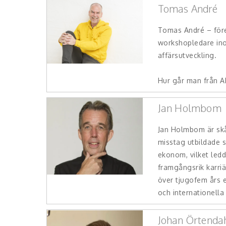
Tomas André
Tomas André – för
workshopledare ino
affärsutveckling.
Hur går man från AI-h
Jan Holmbom
Jan Holmbom är sk
misstag utbildade si
ekonom, vilket ledd
framgångsrik karri
över tjugofem års 
och internationella 
Johan Örtenda