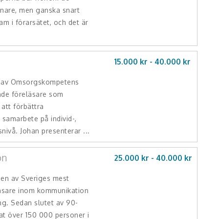
änare, men ganska snart
am i förarsätet, och det är
15.000 kr -
40.000
kr
e av Omsorgskompetens
nde föreläsare som
 att förbättra
samarbete på individ-,
nivå. Johan presenterar ...
on
25.000 kr -
40.000
kr
 en av Sveriges mest
läsare inom kommunikation
ng. Sedan slutet av 90-
dat över 150 000 personer i