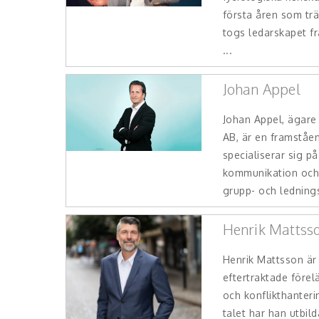
första åren som tr
togs ledarskapet fr
...
Johan Appel
Johan Appel, ägar
AB, är en framståe
specialiserar sig på
kommunikation och 
grupp- och lednings
Henrik Mattss
Henrik Mattsson är
eftertraktade före
och konflikthanteri
talet har han utbil