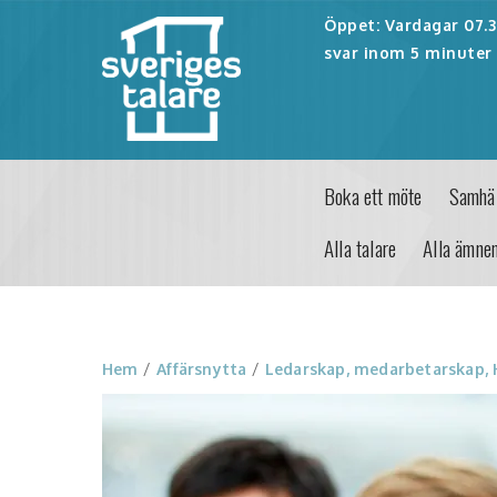
Öppet: Vardagar 07.30
svar inom 5 minuter 
Boka ett möte
Samhäl
Alla talare
Alla ämne
Hem
/
Affärsnytta
/
Ledarskap, medarbetarskap,