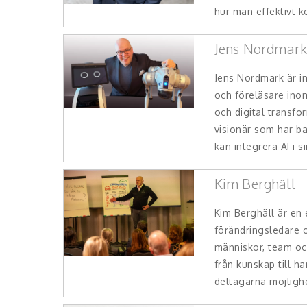
hur man effektivt k
Jens Nordmar
Jens Nordmark är i
och föreläsare inom a
och digital transfo
visionär som har ba
kan integrera AI i si
Kim Berghäll
Kim Berghäll är en
förändringsledare 
människor, team oc
från kunskap till h
deltagarna möjlighe