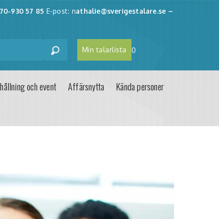
70-930 57 85
E-post: n
athalie@sverigestalare.se
–
Min talarlista
0
hållning och event
Affärsnytta
Kända personer