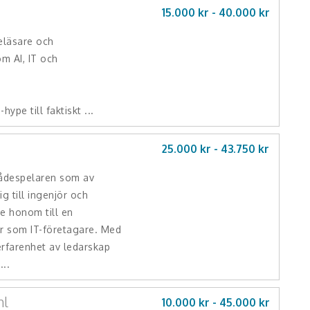
15.000 kr -
40.000
kr
eläsare och
m AI, IT och
ype till faktiskt ...
25.000 kr -
43.750
kr
ådespelaren som av
g till ingenjör och
e honom till en
är som IT-företagare. Med
erfarenhet av ledarskap
...
hl
10.000 kr -
45.000
kr