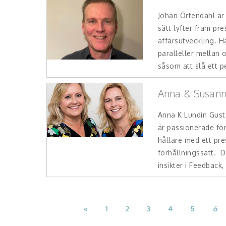
Johan Örtendahl är 
sätt lyfter fram pr
affärsutveckling. H
paralleller mellan 
såsom att slå ett pe
Anna & Susan
Anna K Lundin Gus
är passionerade fö
hållare med ett pre
förhållningssätt. 
insikter i Feedback, 
«
1
2
3
4
5
6