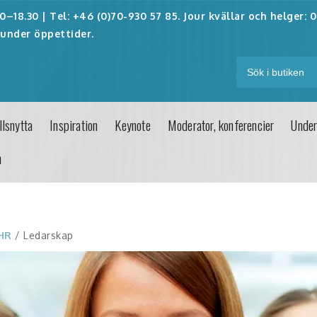
–18.30 | Tel: +46 (0)70-930 57 85. Jour kvällar och helger:
0
under öppettider.
lsnytta
Inspiration
Keynote
Moderator, konferencier
Under
n
 HR
/ Ledarskap