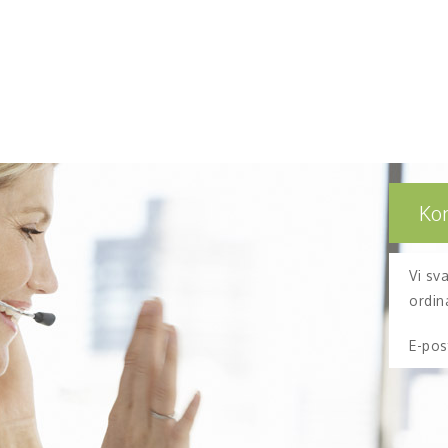
Ko
Vi sv
ordin
E-pos