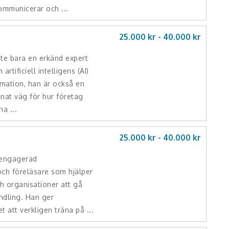
ommunicerar och ...
k
25.000 kr -
40.000
kr
nte bara en erkänd expert
rtificiell intelligens (AI)
rmation, han är också en
nat väg för hur företag
na ...
25.000 kr -
40.000
kr
 engagerad
och föreläsare som hjälper
h organisationer att gå
andling. Han ger
t att verkligen träna på ...